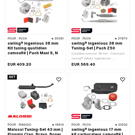
POUR :
PUCH
35081
POUR :
PUCH
37870
swiing® ingenious 38 mm
swiing® ingenious 38 mm
Kit tuning quotidien
Tuning-Set | Puch Z50
camouflé | Puch Maxi S, N
Diamètre nominal: 38 mm · Fabricant:
swiing® pièces ingénieuses ·
Matériau: Aluminium · Cylindrée: 50
EUR 409.20
EUR 569.40
ccm · Ø de l’axe du piston (B): 12 mm
· Champ d'application: Tuning
SET
POUR :
PIAGGIO
19614
POUR :
PUCH
33502
Malossi Tuning-Set 43 mm |
swiing® ingenious 17 mm
Piaggio Ciao, Bravo, Boxer
kit carburateur camouflé |