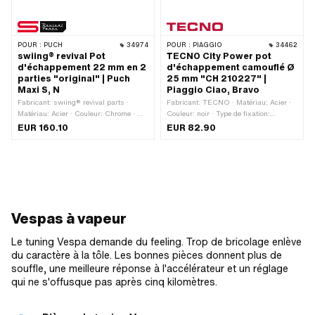
de points de fixation: 1 pcs
POUR :
PUCH
34974
POUR :
PIAGGIO
34462
swiing® revival Pot
TECNO City Power pot
d'échappement 22 mm en 2
d'échappement camouflé Ø
parties "original" | Puch
25 mm "CH 210227" |
Maxi S, N
Piaggio Ciao, Bravo
Fabricant: swiing® revival parts ·
Fabricant: TECNO · Matériau: Acier ·
Matériau: Acier · Couleur: Chrome · Ø
Couleur: noir · Type de fixation:
extérieur: 59 mm · Type de fixation:
languette soudée · Surface: verni · Ø
EUR 160.10
EUR 82.90
boulons filetés et écrous · Surface:
Silencieux: 70 mm · Longueur totale:
chromé · Type de fixation: languette
580 mm · Ø raccordement intérieur:
soudée · Ø Silencieux: 54.5 mm ·
22.5 mm · Ø extérieur du tube de
Longueur totale: 910 mm · Ø extérieur
flamme: 25 mm · Type d'échappement:
du tube de flamme: 22 mm · Type
Cylindrique · Fixation du tube de
d'échappement: Flûte · Fixation du tube
flamme: Connexion enfichable serrée
de flamme: Bride · Nombre de points
Vespas à vapeur
de fixation: 4 pcs · Puch numéro OEM:
349.1.16.000.0
Le tuning Vespa demande du feeling. Trop de bricolage enlève
du caractère à la tôle. Les bonnes pièces donnent plus de
souffle, une meilleure réponse à l'accélérateur et un réglage
qui ne s'offusque pas après cinq kilomètres.