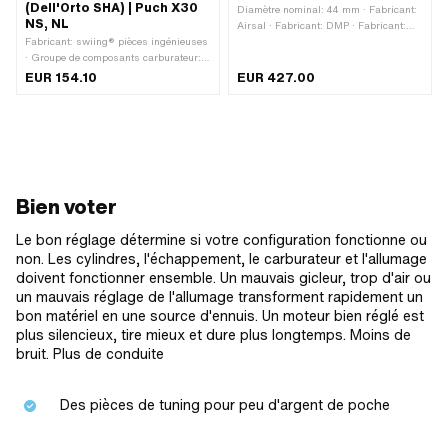
(Dell'Orto SHA) | Puch X30
Diamètre nominal: 44 mm · Fabricant:
NS, NL
Airsal · Fabricant: DMP · Fabricant:
Fabricant: swiing® pièces ingénieuses
Dell'Orto · Fabricant: GPO · Fabricant:
· Groupe de composants carburateur:
NGK · Fabricant: swiing® revival parts
Carburateur complet · Type de
· Cylindrée: 65 ccm · Course du
EUR 154.10
EUR 427.00
carburateur: SHA · Diamètre nominal:
vilebrequin: 43 mm · Ø de l’axe du
16 mm · Ø entrée intérieure: 16 mm · Ø
piston (B): 10 mm · Ø de l’axe du
sortie intérieur: 16 mm · Ø du raccord
piston (B): 12 mm · Distance entre les
du tuyau d'essence: 6 mm ·
trous de sortie: 42 mm · Schéma des
Commande de starter: Handchoke ·
trous [mm]: 44 x 44 · Décompresseur:
Filetage de la buse: M5x0.8 (filetage
Non · Camouflé: Non · Champ
standard) · Type de fixation: Bride ·
d'application: Tuning
Bien voter
Type de fixation: Connexion enfichable
serrée · Distance entre les trous de
l'entrée: 38 mm · Champ d'application:
Le bon réglage détermine si votre configuration fonctionne ou
Tuning
non. Les cylindres, l'échappement, le carburateur et l'allumage
doivent fonctionner ensemble. Un mauvais gicleur, trop d'air ou
un mauvais réglage de l'allumage transforment rapidement un
bon matériel en une source d'ennuis. Un moteur bien réglé est
plus silencieux, tire mieux et dure plus longtemps. Moins de
bruit. Plus de conduite
Des pièces de tuning pour peu d'argent de poche