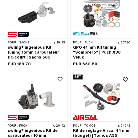
d'application: Tuning
POUR :
SACHS
19135
POUR :
PUCH
35720
swiing® ingenious Kit
GPO 41 mm Kit tuning
tuning 15mm carburateur
"Sombrero" | Puch X30
HG court | Sachs 503
Velux
EUR 189.70
EUR 652.50
SET
POUR :
PUCH
20142
POUR :
TOMOS
24042
swiing® ingenious Kit de
Kit de réglage Airsal 44 mm
carburateur 16 mm
(budget) | Tomos A35