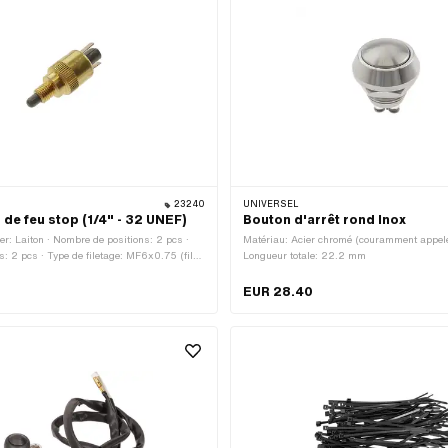
23240
UNIVERSEL
 de feu stop (1/4" - 32 UNEF)
Bouton d'arrêt rond Inox
er: Laiton · Nombre de positions: 2 pcs ·
Matériau: Acier chromé (couramment appelé
: 2 pcs · Type de filetage: MF6x0.75 (filet
Longueur totale: 22.2 mm
totale: 36 mm
EUR 28.40