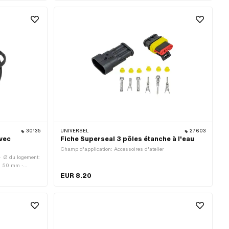
ns: Lumière
mé · Nombre de
30135
UNIVERSEL
27603
avec
Fiche Superseal 3 pôles étanche à l'eau
Champ d'application: Accessoires d'atelier
· Ø du logement:
: 50 mm ·
urche de câble
EUR 8.20
le jusqu'à