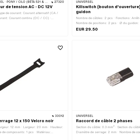
 PONY / CILO (BÊTA 521 & 512) · TOMOS
27320
UNIVERSEL
ur de tension AC - DC 12V
Killswitch (bouton d'ouverture)
guidon
ype de courant: Courant alternatif (CA /
urant: Courant continu (DC / CC) ·
Nombre de câbles: 2 pcs · Fonctions: Arrêt
 Type de fixation: Vis · Ø trou de fixation:
Nombre de positions: 2 pcs · Ø du guidon
EUR 29.50
33012
UNIVERSEL
errage 12 x 150 Velcro noir
Raccord de câble 2 phases
Largeur: 12 mm · Largeur: 20 mm · Hauteur:
Section du câble: 0.3 mm² · Section du câbl
 de composants: 1 pcs · Matériau:
Diamètre de serrage: 2 mm · Nombre de co
ace: nervuré · Champ d'application:
· Couleur: noir · Couleur: transparent · Long