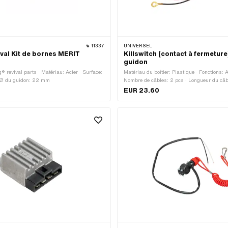
11337
UNIVERSEL
ival Kit de bornes MERIT
Killswitch (contact à fermeture
r
guidon
® revival parts · Matériau: Acier · Surface:
Matériau du boîtier: Plastique · Fonctions: 
· Ø du guidon: 22 mm
Nombre de câbles: 2 pcs · Longueur du câ
du guidon: 22 mm · Couleur: noir · Couleur
EUR 23.60