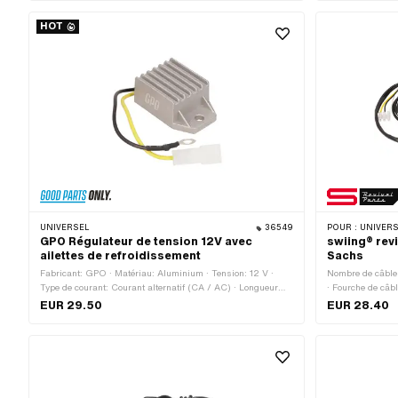
mm · Type de fixation: Vis
fixation: Vis · Ø
HOT
UNIVERSEL
36549
POUR :
UNIVERS
GPO Régulateur de tension 12V avec
swiing® revi
ailettes de refroidissement
Sachs
Fabricant: GPO · Matériau: Aluminium · Tension: 12 V ·
Nombre de câbles
Type de courant: Courant alternatif (CA / AC) · Longueur
· Fourche de câb
totale: 58 mm · Largeur: 36 mm · Hauteur: 23 mm · Ø trou
inclus: Non · Do
EUR 29.50
EUR 28.40
de fixation: 6.2 mm
lampe: 140 mm · 
480 mm · Longue
Champ d'applica