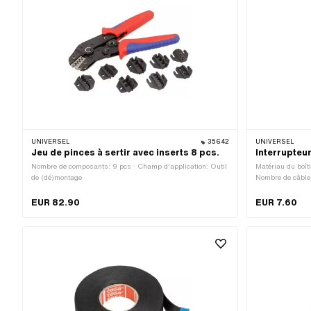
UNIVERSEL
35642
UNIVERSEL
Jeu de pinces à sertir avec inserts 8 pcs.
Interrupteur
Nombre de composants: 9 pcs · Champ d'application: Outil
Matériau du boîti
de (dé)montage
Nombre de câbles
fin) · Longueur 
EUR 82.90
EUR 7.60