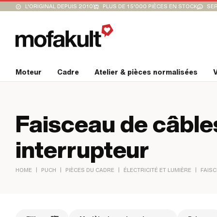
L'ORIGINAL DEPUIS 2010
PLUS DE 15'000 PIÈCES EN STOCK
SER
Moteur
Cadre
Atelier & pièces normalisées
V
Faisceau de câble
interrupteur
|
|
|
|
HOME
PUCH
PIÈCES DU CADRE
ÉLECTRICITÉ ET LUMIÈRE
FAISC