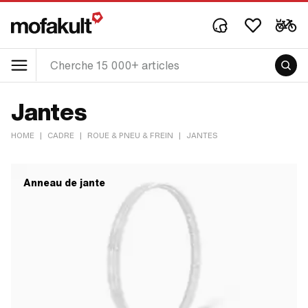
Jantes
HOME
|
CADRE
|
ROUE & PNEU & FREIN
|
JANTES
Anneau de jante