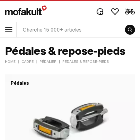
Pédales & repose-pieds
HOME
|
CADRE
|
PÉDALIER
|
PÉDALES & REPOSE-PIEDS
Pédales