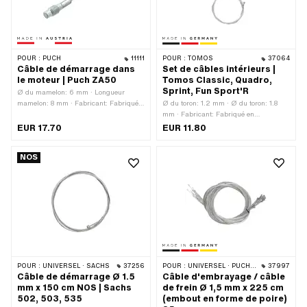
POUR :
PUCH
11111
POUR :
TOMOS
37064
Câble de démarrage dans
Set de câbles intérieurs |
le moteur | Puch ZA50
Tomos Classic, Quadro,
Sprint, Fun Sport'R
Ø du mamelon: 6 mm · Longueur
mamelon: 8 mm · Fabricant: Fabriqué
Ø du toron: 1.2 mm · Ø du toron: 1.8
en Autriche · Ø du toron: 1.5 mm ·
mm · Fabricant: Fabriqué en
Forme du mamelon: Tonneau
Allemagne · Matériau: Acier · Nombre:
EUR 17.70
EUR 11.80
(transversal) · Longueur du câble: 68
3 pcs · Forme du mamelon: Boule ·
mm · Puch numéro OEM:
Longueur totale: 1650 mm · Longueur
NOS
910.4.18.001.0
totale: 1850 mm
POUR :
UNIVERSEL · SACHS
37256
POUR :
UNIVERSEL · PUCH · SACHS · PONY / CILO (BÊTA 521 & 512) · PIAGGIO · SOLEX
37997
Câble de démarrage Ø 1.5
Câble d'embrayage / câble
mm x 150 cm NOS | Sachs
de frein Ø 1,5 mm x 225 cm
502, 503, 535
(embout en forme de poire)