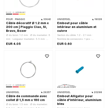
POUR :
PIAGGIO
33642
UNIVERSEL
19028
Câble décoratif Ø 1.2 mm x
Embout pour câble
200 cm | Piaggio Ciao, SI,
intérieur en aluminium et
Bravo, Boxer
cuivre
Ø du toron: 1.2 mm · Ø du mamelon: 6
Section du câble: 1.2 - 2.1 mm ·
mm · Longueur mamelon: 5.5 mm ·
Nombre de connexions: 1 pcs ·
Fabricant: Fabriqué en Allemagne ·
Matériau: Aluminium · Couleur:
EUR 4.05
EUR 0.60
Nombre de composants: 1 pcs ·
couleur cuivre · Ø extérieur: 2.9 - 4.1
Matériau: Acier · Surface: galvanisé
mm · Ø intérieur: 2.3 mm · Surface:
bleu · Longueur du câble: 2000 mm ·
anodisé · Longueur totale: 12 mm ·
Forme du mamelon: Tonneau
Nombre de composants: 1 pcs · Champ
(transversal)
d'application: Accessoires d'atelier
UNIVERSEL
26357
UNIVERSEL
20298
Câble de commande avec
Embout Alligator pour
collet Ø 1,5 mm x 180 cm
câble d'intérieur, aluminium
bleu
Ø du toron: 1.5 mm · Ø du mamelon: