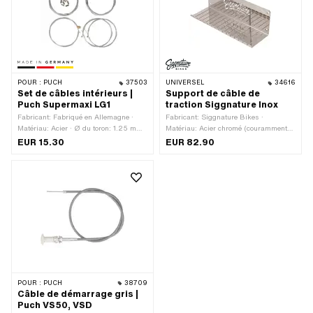
POUR :
PUCH
37503
UNIVERSEL
34616
Set de câbles intérieurs |
Support de câble de
Puch Supermaxi LG1
traction Siggnature Inox
Fabricant: Fabriqué en Allemagne ·
Fabricant: Siggnature Bikes ·
Matériau: Acier · Ø du toron: 1.25 mm ·
Matériau: Acier chromé (couramment
Ø du toron: 1.5 mm · Ø du toron: 1.8
appelé Nirosta) · Couleur:
EUR 15.30
EUR 82.90
mm · Forme du mamelon: Cylindre ·
réfléchissant · Largeur: 100 mm ·
Forme du mamelon: Tonneau
Hauteur: 100 mm · Longueur totale:
(transversal) · Forme du mamelon:
300 mm · Champ d'application:
ampoules · Longueur totale: 1600 mm ·
Accessoires d'atelier
Longueur totale: 2200 mm
POUR :
PUCH
38709
Câble de démarrage gris |
Puch VS50, VSD