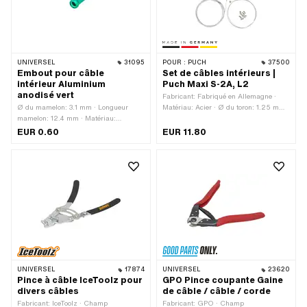
UNIVERSEL
31095
POUR :
PUCH
37500
Embout pour câble
Set de câbles intérieurs |
intérieur Aluminium
Puch Maxi S-2A, L2
anodisé vert
Fabricant: Fabriqué en Allemagne ·
Ø du mamelon: 3.1 mm · Longueur
Matériau: Acier · Ø du toron: 1.25 mm ·
mamelon: 12.4 mm · Matériau:
Ø du toron: 1.5 mm · Ø du toron: 1.8
Aluminium · Couleur: vert · Ø passage
mm · Forme du mamelon: Cylindre ·
EUR 0.60
EUR 11.80
de câble: 2.2 mm · Forme du mamelon:
Forme du mamelon: Tonneau
Cylindre · Surface: anodisé · Ø
(transversal) · Forme du mamelon:
collerette: 4 mm
ampoules · Longueur totale: 1400 mm ·
Longueur totale: 2200 mm
UNIVERSEL
17874
UNIVERSEL
23620
Pince à câble IceToolz pour
GPO Pince coupante Gaine
divers câbles
de câble / câble / corde
Fabricant: IceToolz · Champ
Fabricant: GPO · Champ