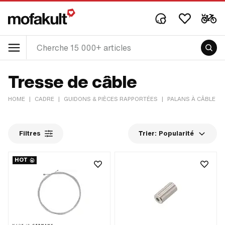
Tresse de câble
HOME
|
CADRE
|
GUIDONS & PIÈCES RAPPORTÉES
|
PALANS À CÂBLE &
Filtres
Trier:
Popularité
HOT