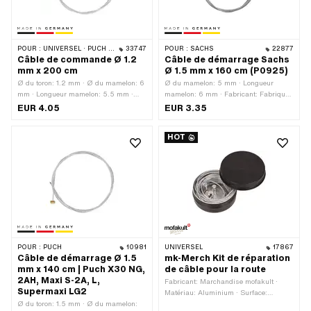
POUR :
UNIVERSEL · PUCH · SACHS · ZÜNDAPP BELMONDO · CILO
33747
POUR :
SACHS
22877
Câble de commande Ø 1.2
Câble de démarrage Sachs
mm x 200 cm
Ø 1.5 mm x 160 cm (P0925)
Ø du toron: 1.2 mm · Ø du mamelon: 6
Ø du mamelon: 5 mm · Longueur
mm · Longueur mamelon: 5.5 mm ·
mamelon: 6 mm · Fabricant: Fabriqué
Fabricant: Fabriqué en Allemagne ·
en Allemagne · Matériau: Acier · Ø du
EUR 4.05
EUR 3.35
Nombre de composants: 1 pcs ·
toron: 1.5 mm · Forme du mamelon:
Matériau: Acier · Surface: galvanisé
Cylindre · Surface: galvanisé bleu ·
HOT
bleu · Longueur du câble: 2000 mm ·
Longueur du câble: 1600 mm · Nombre
Forme du mamelon: Tonneau
de composants: 1 pcs · Champ
(transversal)
d'application: Standard
POUR :
PUCH
10981
UNIVERSEL
17867
Câble de démarrage Ø 1.5
mk-Merch Kit de réparation
mm x 140 cm | Puch X30 NG,
de câble pour la route
2AH, Maxi S-2A, L,
Fabricant: Marchandise mofakult ·
Supermaxi LG2
Matériau: Aluminium · Surface:
Ø du toron: 1.5 mm · Ø du mamelon:
anodisé · Nombre de composants: 7