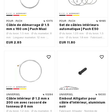
POUR :
PUCH
10175
POUR :
PUCH
18185
Câble de démarrage Ø 1.5
Set de câbles intérieurs
mm x 160 cm | Puch Maxi
automatique | Puch E50
Ø du toron: 1.5 mm · Ø du mamelon: 8
Ø du toron: 1.25 mm · Ø du toron: 1.5
mm · Longueur mamelon: 12 mm ·
mm · Ø du toron: 1.8 mm · Fabricant:
Fabricant: Fabriqué en Allemagne ·
Fabriqué en Allemagne · Matériau:
EUR 2.85
EUR 11.80
Matériau: Acier · Champ d'application:
Acier · Nombre: 4 pcs · Forme du
Standard · Surface: galvanisé bleu ·
mamelon: Cylindre · Forme du
Forme du mamelon: Tonneau
mamelon: Tonneau (transversal) ·
(transversal) · Longueur du câble:
Forme du mamelon: ampoules ·
1600 mm · Nombre de composants: 1
Longueur totale: 1600 mm · Longueur
pcs
totale: 2200 mm
UNIVERSEL
10284
UNIVERSEL
19030
Câble intérieur Ø 1.2 mm x
Embout Alligator pour
200 cm avec raccord de
câble d'intérieur, aluminium
tonneau Ø 6 mm
noir
Ø du toron: 1.2 mm · Ø du mamelon: 6
Fabricant: Alligator · Nombre de