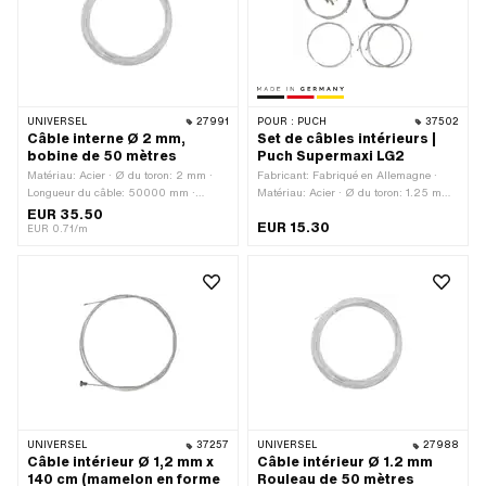
Champ d'application: Standard
UNIVERSEL
27991
POUR :
PUCH
37502
Câble interne Ø 2 mm,
Set de câbles intérieurs |
bobine de 50 mètres
Puch Supermaxi LG2
Matériau: Acier · Ø du toron: 2 mm ·
Fabricant: Fabriqué en Allemagne ·
Longueur du câble: 50000 mm ·
Matériau: Acier · Ø du toron: 1.25 mm ·
Champ d'application: Standard
Ø du toron: 1.5 mm · Ø du toron: 1.8
EUR 35.50
EUR 15.30
mm · Forme du mamelon: Cylindre ·
EUR 0.71/m
Forme du mamelon: Tonneau
(transversal) · Forme du mamelon:
ampoules · Longueur totale: 1400 mm ·
Longueur totale: 2200 mm
UNIVERSEL
37257
UNIVERSEL
27988
Câble intérieur Ø 1,2 mm x
Câble intérieur Ø 1.2 mm
140 cm (mamelon en forme
Rouleau de 50 mètres