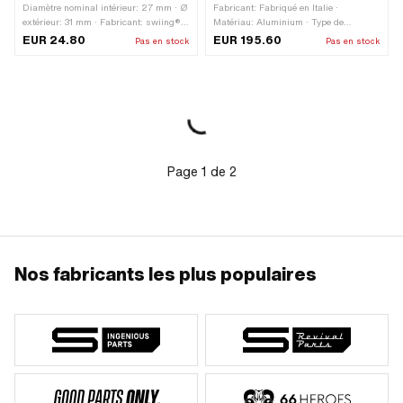
Diamètre nominal intérieur: 27 mm · Ø
Fabricant: Fabriqué en Italie ·
extérieur: 31 mm · Fabricant: swiing®
Matériau: Aluminium · Type de
pièces ingénieuses · Matériau: bronze
transmission: Vario · Surface: anodisé
EUR 24.80
EUR 195.60
Pas en stock
Pas en stock
spécial pour paliers · Ø intérieur:
· Poids: 375 g
27.05 mm · Hauteur totale: 26.5 mm
Page
1
de
2
Nos fabricants les plus populaires