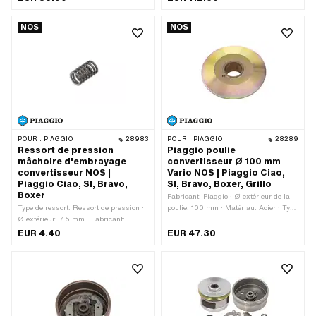
contre-pression: Standard (30 kg -
couleur acier)
NOS
NOS
POUR :
PIAGGIO
28983
POUR :
PIAGGIO
28289
Ressort de pression
Piaggio poulie
mâchoire d'embrayage
convertisseur Ø 100 mm
convertisseur NOS |
Vario NOS | Piaggio Ciao,
Piaggio Ciao, SI, Bravo,
SI, Bravo, Boxer, Grillo
Boxer
Fabricant: Piaggio · Ø extérieur de la
Type de ressort: Ressort de pression ·
poulie: 100 mm · Matériau: Acier · Type
Ø extérieur: 7.5 mm · Fabricant:
de transmission: Vario · Surface:
Piaggio · Longueur totale: 12 mm
galvanisé (jaune)
EUR 4.40
EUR 47.30