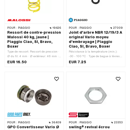
POUR :
PIAGGIO
19426
POUR :
PIAGGIO
27009
Ressort de contre-pression
Joint d'arbre NBR 12/19/3 A
Malossi 40 kg, jaune |
original Vario moyeu
Piaggio Ciao, SI, Bravo,
d'embrayage | Piaggio
Boxer
Ciao, SI, Bravo, Boxer
Type de ressort: Ressort de pression ·
Résistance à la température (min.):
Ø du fil: 4 mm · Ø extérieur: 46 mm ·
-30 - 100 °C · Type de bague à lèvres:
Fabricant: Malossi · Couleur: jaune ·
A - Avec une partie extérieure
EUR 16.50
EUR 7.25
Longueur totale: 80 mm · Champ
caoutchoutée / une lèvre d'étanchéité. ·
d'application: Tuning
Fabricant: Piaggio · Matériau: NBR · Ø
intérieur: 12 mm · Largeur: 3 mm · Ø
extérieur: 19 mm · Piaggio numéro
OEM: 008766
POUR :
PIAGGIO
36409
POUR :
PIAGGIO
23353
GPO Convertisseur Vario Ø
swiing® revival écrou