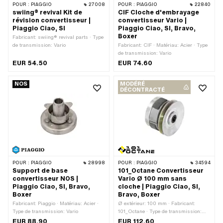
POUR :
PIAGGIO
27008
POUR :
PIAGGIO
22840
swiing® revival Kit de
CIF Cloche d'embrayage
révision convertisseur |
convertisseur Vario |
Piaggio Ciao, SI
Piaggio Ciao, SI, Bravo,
Boxer
Fabricant: swiing® revival parts · Type
de transmission: Vario
Fabricant: CIF · Matériau: Acier · Type
de transmission: Vario
EUR 54.50
EUR 74.60
NOS
MODÉRÉ
DÉCONTRACTÉ
POUR :
PIAGGIO
28998
POUR :
PIAGGIO
34594
Support de base
101_Octane Convertisseur
convertisseur NOS |
Vario Ø 100 mm sans
Piaggio Ciao, SI, Bravo,
cloche | Piaggio Ciao, SI,
Boxer
Bravo, Boxer
Fabricant: Piaggio · Matériau: Acier ·
Ø extérieur: 100 mm · Fabricant:
Type de transmission: Vario
101_Octane · Type de transmission:
Vario · Niveau de dureté du ressort de
EUR 88.90
EUR 112.60