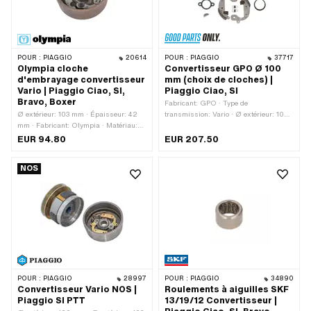
POUR :
PIAGGIO
20614
POUR :
PIAGGIO
37717
Olympia cloche
Convertisseur GPO Ø 100
d'embrayage convertisseur
mm (choix de cloches) |
Vario | Piaggio Ciao, SI,
Piaggio Ciao, SI
Bravo, Boxer
Fabricant: GPO · Type de
Ø extérieur: 103 mm · Épaisseur: 42
transmission: Vario · Ø extérieur: 100
mm · Fabricant: Olympia · Matériau:
mm · Niveau de dureté du ressort de
Acier · Type de transmission: Vario ·
contre-pression: Standard (30 kg -
EUR 94.80
EUR 207.50
Surface: bruni · Ø intérieur: 93.5 mm ·
couleur acier) · Piaggio numéro OEM:
Nombre de mâchoires: 2 pcs · Nombre
006426 · Piaggio numéro OEM:
NOS
de ressorts: 2 pcs · Poids: 642 g
120870 · Piaggio numéro OEM:
124775 · Piaggio numéro OEM:
190312 · Piaggio numéro OEM:
220441 · Piaggio numéro OEM: 221171
POUR :
PIAGGIO
28997
POUR :
PIAGGIO
34890
Convertisseur Vario NOS |
Roulements à aiguilles SKF
Piaggio SI PTT
13/19/12 Convertisseur |