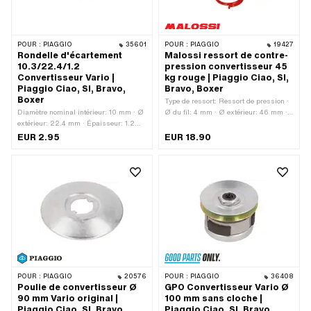
POUR :
PIAGGIO
35601
POUR :
PIAGGIO
19427
Rondelle d'écartement
Malossi ressort de contre-
10.3/22.4/1.2
pression convertisseur 45
Convertisseur Vario |
kg rouge | Piaggio Ciao, SI,
Piaggio Ciao, SI, Bravo,
Bravo, Boxer
Boxer
Type de ressort: Ressort de pression ·
Diamètre nominal intérieur: 10 mm · Ø
Ø du fil: 4 mm · Ø extérieur: 46 mm ·
extérieur: 22.4 mm · Épaisseur: 1.2
Fabricant: Malossi · Couleur: rouge ·
mm · Matériau: Acier · Surface: bruni ·
Longueur totale: 80 mm · Champ
EUR 2.95
EUR 18.90
Ø intérieur: 10.3 mm · Piaggio numéro
d'application: Tuning
OEM: 120214
POUR :
PIAGGIO
20576
POUR :
PIAGGIO
36408
Poulie de convertisseur Ø
GPO Convertisseur Vario Ø
90 mm Vario original |
100 mm sans cloche |
Piaggio Ciao, SI, Bravo,
Piaggio Ciao, SI, Bravo,