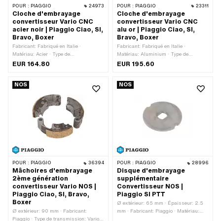
POUR :
PIAGGIO
24973
POUR :
PIAGGIO
23311
Cloche d'embrayage
Cloche d'embrayage
convertisseur Vario CNC
convertisseur Vario CNC
acier noir | Piaggio Ciao, SI,
alu or | Piaggio Ciao, SI,
Bravo, Boxer
Bravo, Boxer
Fabricant: Fabriqué en Italie ·
Fabricant: Fabriqué en Italie ·
Matériau: Acier · Type de
Matériau: Aluminium · Type de
transmission: Vario · Surface: anodisé
transmission: Vario · Surface: anodisé
EUR 164.80
EUR 195.60
· Poids: 486 g
· Poids: 375 g
NOS
NOS
POUR :
PIAGGIO
36394
POUR :
PIAGGIO
28996
Mâchoires d'embrayage
Disque d'embrayage
2ème génération
supplémentaire
convertisseur Vario NOS |
Convertisseur NOS |
Piaggio Ciao, SI, Bravo,
Piaggio SI PTT
Boxer
Ø extérieur: 65 mm · Épaisseur: 2.5
Ø extérieur: 90 mm · Fabricant:
mm · Fabricant: Piaggio · Matériau:
Piaggio · Type de transmission: Vario ·
Acier · Type de transmission: Vario