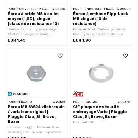
POUR :
UNIVERSEL · PIAGGIO
28235
POUR :
UNIVERSEL · PIAGGIO
29063
Écrou à bride M8 à collet
Écrou à embase Ripp-Lock
moyen (1,5D), zingué
M8 zingué (10 de
(classe de résistance 10)
résistance)
Hauteur: 12 mm · Type de filetage:
Matériau: Acier · Surface: galvanisé
M8x1.25 (filetage standard) ·
bleu · Type d'écrou: Écrou de bride ·
Matériau: Acier · Diamètre nominal
Entraînement: Six pans extérieurs ·
EUR 1.45
EUR 1.90
(filetage): 8 mm · Surface: galvanisé
Type de filetage: M8x1.25 (filetage
bleu · Type d'écrou: Écrou de bride ·
standard) · Hauteur: 12 mm · Diamètre
Entraînement: Six pans extérieurs ·
nominal (filetage): 8 mm · Classe de
Clé de serrage: 13 mm · Classe de
résistance: 10 · Clé de serrage: 13 mm
résistance: 10
POUR :
PIAGGIO
23139
POUR :
PIAGGIO
20578
Ecrou M8 SW24 vilebrequin
CIF plaque de sécurité
/ variateur original |
embrayage Vario | Piaggio
Piaggio Ciao, SI, Bravo,
Ciao, SI, Bravo, Boxer
Boxer
Fabricant: CIF
Fabricant: Piaggio · Matériau: Acier ·
Surface: galvanisé bleu · Type d'écrou:
Écrou hexagonal 0.8D · Diamètre