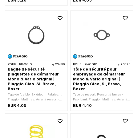
EUR 5.20
EUR 4.65
nominal (filetage): 8 mm · Hauteur: 7
mm · Entraînement: Six pans
extérieurs · Clé de serrage: 24 mm ·
Type de filetage: M8x1.25 (filetage
standard)
POUR :
PIAGGIO
23480
POUR :
PIAGGIO
20575
Bague de sécurité
Tôle de sécurité pour
plaquettes de démarreur
embrayage de démarreur
Mono & Vario original |
Mono & Vario original |
Piaggio Ciao, SI, Bravo,
Piaggio Ciao, SI, Bravo,
Boxer
Boxer
Type de fusible: Extérieur · Fabricant:
Type de ressort: Ressort à lames ·
Piaggio · Matériau: Acier à ressort ·
Fabricant: Piaggio · Matériau: Acier à
Lieu d'utilisation: Embrayage ·
ressort · Piaggio numéro OEM:
EUR 4.05
EUR 4.40
Diamètre nominal: 25 mm · Piaggio
220441
numéro OEM: 006426