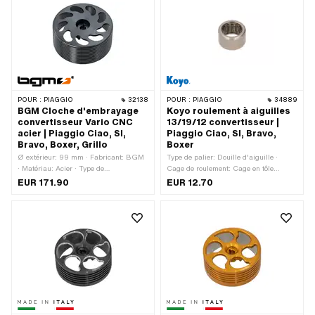
POUR :
PIAGGIO
32138
POUR :
PIAGGIO
34889
BGM Cloche d'embrayage
Koyo roulement à aiguilles
convertisseur Vario CNC
13/19/12 convertisseur |
acier | Piaggio Ciao, SI,
Piaggio Ciao, SI, Bravo,
Bravo, Boxer, Grillo
Boxer
Ø extérieur: 99 mm · Fabricant: BGM
Type de palier: Douille d'aiguille ·
· Matériau: Acier · Type de
Cage de roulement: Cage en tôle
transmission: Vario · Ø intérieur: 93
d'acier · Numéro de stock: HK1312 ·
EUR 171.90
EUR 12.70
mm · Poids: 470 g
Dimension du roulement à aiguilles:
13/19 x 12 · Ø intérieur: 13 mm · Ø
extérieur: 19 mm · Fabricant: Koyo ·
Largeur: 12 mm · Piaggio numéro
OEM: 103614