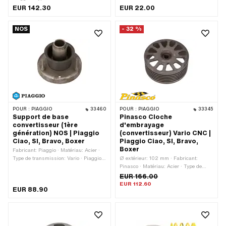
Nombre de mâchoires: 3 pcs · Poids:
EUR 142.30
EUR 22.00
127 g · Poids: 381 g · Champ
d'application: Original · Piaggio
NOS
- 32 %
numéro OEM: 249817
POUR :
PIAGGIO
33460
POUR :
PIAGGIO
33345
Support de base
Pinasco Cloche
convertisseur (1ère
d'embrayage
génération) NOS | Piaggio
(convertisseur) Vario CNC |
Ciao, SI, Bravo, Boxer
Piaggio Ciao, SI, Bravo,
Boxer
Fabricant: Piaggio · Matériau: Acier ·
Type de transmission: Vario · Piaggio
Ø extérieur: 102 mm · Fabricant:
numéro OEM: 104655
Pinasco · Matériau: Acier · Type de
transmission: Vario · Ø intérieur: 93.5
EUR 166.00
mm · Poids: 494 g
EUR 112.60
EUR 88.90