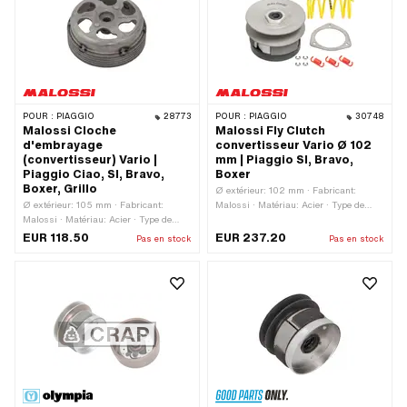
POUR :
PIAGGIO
28773
POUR :
PIAGGIO
30748
Malossi Cloche
Malossi Fly Clutch
d'embrayage
convertisseur Vario Ø 102
(convertisseur) Vario |
mm | Piaggio SI, Bravo,
Piaggio Ciao, SI, Bravo,
Boxer
Boxer, Grillo
Ø extérieur: 102 mm · Fabricant:
Ø extérieur: 105 mm · Fabricant:
Malossi · Matériau: Acier · Type de
Malossi · Matériau: Acier · Type de
transmission: Vario · Nombre de
transmission: Vario · Ø intérieur: 93
mâchoires: 3 pcs · Nombre de ressorts:
EUR 118.50
EUR 237.20
Pas en stock
Pas en stock
mm · Poids: 535 g
3 pcs · Angle de la poulie: 15 ° · Niveau
de dureté du ressort de contre-
pression: Niveau 2 (35 kg,
jaune/bleu/noir) · Poids: 1170 g