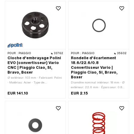
Ø intérieur: 10.1 mm
POUR :
PIAGGIO
33762
POUR :
PIAGGIO
35602
Cloche d'embrayage Polini
Rondelle d'écartement
EVO (convertisseur) Vario
18.6/22.6/0.8
CNC | Piaggio Ciao, SI,
Convertisseur Vario |
Bravo, Boxer
Piaggio Ciao, SI, Bravo,
Boxer
Ø extérieur: 103 mm · Fabricant: Polini
· Matériau: Acier · Type de
Diamètre nominal intérieur: 18 mm · Ø
transmission: Vario · Surface: bruni ·
extérieur: 22.6 mm · Épaisseur: 0.8
Ø intérieur: 93 mm · Poids: 532 g
mm · Matériau: Acier · Surface: bruni ·
EUR 141.10
EUR 2.15
Ø intérieur: 18.6 mm · Piaggio numéro
OEM: 120215