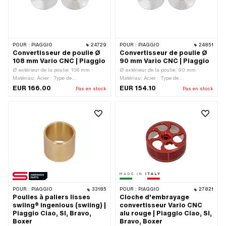
POUR :
PIAGGIO
24729
POUR :
PIAGGIO
24851
Convertisseur de poulie Ø
Convertisseur de poulie Ø
108 mm Vario CNC | Piaggio
90 mm Vario CNC | Piaggio
Ø extérieur de la poulie: 108 mm ·
Ø extérieur de la poulie: 90 mm ·
Matériau: Acier · Type de
Matériau: Acier · Type de
transmission: Vario · Surface: chromé
transmission: Vario · Surface: chromé
EUR 166.00
EUR 154.10
Pas en stock
Pas en stock
POUR :
PIAGGIO
33185
POUR :
PIAGGIO
27821
Poulies à paliers lisses
Cloche d'embrayage
swiing® ingenious (swiing) |
convertisseur Vario CNC
Piaggio Ciao, SI, Bravo,
alu rouge | Piaggio Ciao, SI,
Boxer
Bravo, Boxer