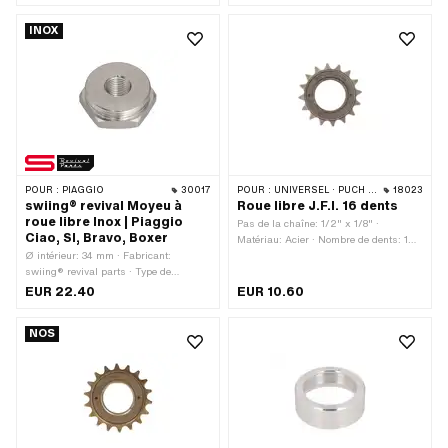
· Clé de serrage: 21 mm
INOX
POUR :
PIAGGIO
30017
POUR :
UNIVERSEL · PUCH · SACHS · PONY / CILO (BÊTA 521 & 512)
18023
swiing® revival Moyeu à
Roue libre J.F.I. 16 dents
roue libre Inox | Piaggio
Pas de la chaîne: 1/2" x 1/8" ·
Ciao, SI, Bravo, Boxer
Matériau: Acier · Nombre de dents: 16
Ø intérieur: 34 mm · Fabricant:
pcs · Type de filetage: FG34.8 (1.37"
swiing® revival parts · Type de
24G)
filetage: MF14x1.5 (filetage fin) ·
EUR 22.40
EUR 10.60
Matériau: Acier chromé (couramment
appelé Nirosta) · Diamètre nominal
NOS
(filetage): 14 mm · Diamètre nominal
(filetage): 34.8 mm · Entraînement: Six
pans extérieurs · Filetage extérieur:
FG34.8 (1.37" 24G) · Clé de serrage:
36 mm