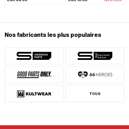
Pas en stock
24G) · Clé de serrage: 36 mm ·
Hauteur: 20 mm · Piaggio numéro
OEM: 102899
Nos fabricants les plus populaires
TOUS