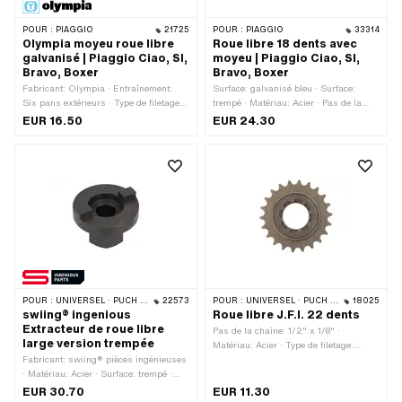
POUR :
PIAGGIO
21725
POUR :
PIAGGIO
33314
Olympia moyeu roue libre
Roue libre 18 dents avec
galvanisé | Piaggio Ciao, SI,
moyeu | Piaggio Ciao, SI,
Bravo, Boxer
Bravo, Boxer
Fabricant: Olympia · Entraînement:
Surface: galvanisé bleu · Surface:
Six pans extérieurs · Type de filetage:
trempé · Matériau: Acier · Pas de la
MF14x1.5 (filetage fin)
chaîne: 1/2" x 1/8" · Nombre de dents:
EUR 16.50
EUR 24.30
18 pcs · Type de filetage: FG34.8 (1.37"
24G) · Piaggio numéro OEM: 103631 ·
Piaggio numéro OEM: 131515
POUR :
UNIVERSEL · PUCH · SACHS · PONY / CILO (BÊTA 521 & 512) · PIAGGIO
22573
POUR :
UNIVERSEL · PUCH · SACHS
18025
swiing® ingenious
Roue libre J.F.I. 22 dents
Extracteur de roue libre
Pas de la chaîne: 1/2" x 1/8" ·
large version trempée
Matériau: Acier · Type de filetage:
Fabricant: swiing® pièces ingénieuses
FG34.8 (1.37" 24G) · Nombre de dents:
· Matériau: Acier · Surface: trempé ·
22 pcs
Champ d'application: Outils spéciaux
EUR 30.70
EUR 11.30