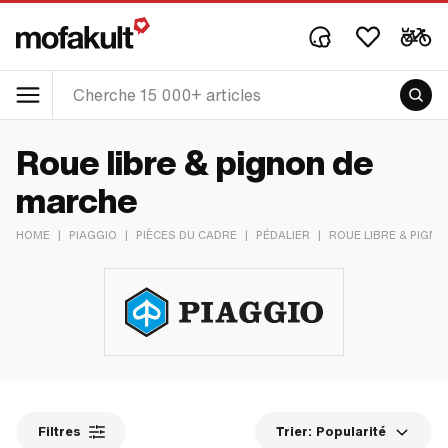
Roue libre & pignon de
marche
HOME
|
PIAGGIO
|
PIÈCES DU CADRE
|
PÉDALIER
|
ROUE LIBRE & PIGN
Filtres
Trier:
Popularité