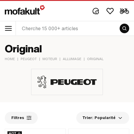
Original
HOME
|
PEUGEOT
|
MOTEUR
|
ALLUMAGE
|
ORIGINAL
Filtres
Trier:
Popularité
HOT