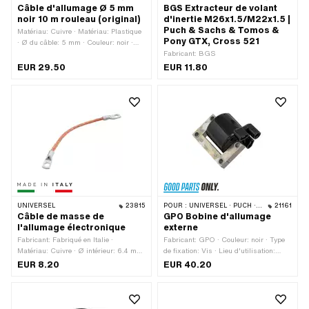
Câble d'allumage Ø 5 mm
BGS Extracteur de volant
noir 10 m rouleau (original)
d'inertie M26x1.5/M22x1.5 |
Puch & Sachs & Tomos &
Matériau: Cuivre · Matériau: Plastique
Pony GTX, Cross 521
· Ø du câble: 5 mm · Couleur: noir ·
Sous-catégorie: Câble d'allumage ·
Fabricant: BGS
Déparasité: Non · Longueur totale:
EUR 29.50
EUR 11.80
10000 mm
UNIVERSEL
23815
POUR :
UNIVERSEL · PUCH · SACHS
21161
Câble de masse de
GPO Bobine d'allumage
l'allumage électronique
externe
Fabricant: Fabriqué en Italie ·
Fabricant: GPO · Couleur: noir · Type
Matériau: Cuivre · Ø intérieur: 6.4 mm
de fixation: Vis · Lieu d'utilisation:
· Longueur du câble: 150 mm · Nombre
Externe (en dehors de l’allumage) ·
EUR 8.20
EUR 40.20
de points de fixation: 2 pcs
Nombre de points de fixation: 4 pcs ·
Champ d'application: Original ·
Champ d'application: Standard