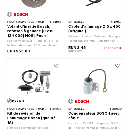
POUR :
UNIVERSEL · PUCH
34194
UNIVERSEL
10167
Volant d'inertie Bosch,
Câble d'allumage Ø 5 x 450
rotation à gauche (0 212
(original)
124 005) NOS | Puch
Matériau: Cuivre · Matériau: Plastique
Fabricant: BOSCH · Tension: 6 V · Ø
· Ø du câble: 5 mm · Couleur: noir ·
intérieur du volant: 90.3 mm · Type de
Sous-catégorie: Câble d'allumage ·
EUR 3.45
Pas en stock
filetage: MF26x1.5 (filetage fin) · Sens
Déparasité: Non · Longueur totale: 450
EUR 255.00
EUR 7.67/m
de rotation: à gauche · Hauteur: 37 mm
mm
· Puissance: 18 W · Puissance: 31 W ·
Ø Cône petit intérieur: 12.5 mm · Ø
cône grand intérieur: 15 mm · Ø
extérieur du volant: 116 mm · Longueur
du cône: 18 mm · Rapport conique: 1:5 ·
Poids: 840 g · Longueur du filetage: 6
mm · Puch numéro BOSCH: 0 212 124
005
POUR :
UNIVERSEL · PUCH · SACHS · ZÜNDAPP BELMONDO
21564
UNIVERSEL
28939
Kit de révision de
Condensateur BOSCH avec
l'allumage Bosch (qualité
câble
1A)
Fabricant: BOSCH · Capacité: 0.26
Nombre de composants: 6 pcs ·
µF · Type de montage: Patte à visser ·