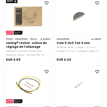
HOT
A3939 · Sachs N° OEM: 0665 016
101
POUR :
UNIVERSEL · PUCH · SACHS · PIAGGIO · ZÜNDAPP BELMONDO
22462
UNIVERSEL
24526
swiing® revival : notice de
Cale 9.3x3.7x2.5 mm
réglage de l'allumage
Matériau: Acier · Largeur: 2.5 mm ·
Fabricant: swiing® revival parts ·
Hauteur: 3.7 mm · Longueur totale: 9.3
Matériau: Papier · Format DIN: A5 ·
mm
Nombre de pages: 17 pcs · Langue:
EUR 4.65
EUR 2.25
Allemand