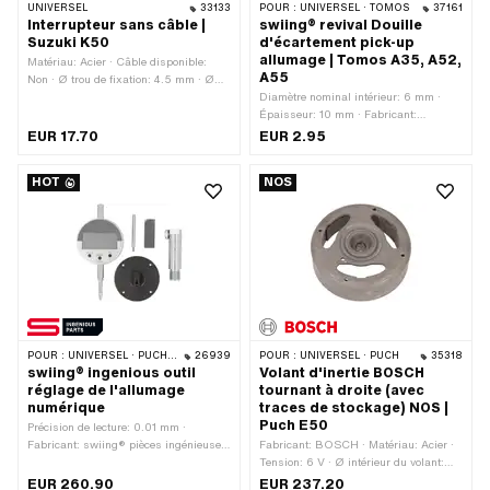
UNIVERSEL
33133
POUR :
UNIVERSEL · TOMOS
37161
Interrupteur sans câble |
swiing® revival Douille
Suzuki K50
d'écartement pick-up
allumage | Tomos A35, A52,
Matériau: Acier · Câble disponible:
A55
Non · Ø trou de fixation: 4.5 mm · Ø
axe: 4 mm · Nombre de points de
Diamètre nominal intérieur: 6 mm ·
fixation: 1 pcs · Champ d'application:
Épaisseur: 10 mm · Fabricant:
Standard
swiing® revival parts · Matériau: Acier
EUR 17.70
EUR 2.95
· Ø extérieur: 12 mm · Diamètre
nominal (filetage): 6 mm · Ø intérieur:
HOT
NOS
6.2 mm · Surface: galvanisé bleu ·
Taille du filetage: M6 · Nombre de
composants: 1 pcs · Tomos numéro
OEM: 233719
POUR :
UNIVERSEL · PUCH · SACHS · ZÜNDAPP BELMONDO · SOLEX · TOMOS · BYE BIKE
26939
POUR :
UNIVERSEL · PUCH
35318
swiing® ingenious outil
Volant d'inertie BOSCH
réglage de l'allumage
tournant à droite (avec
numérique
traces de stockage) NOS |
Puch E50
Précision de lecture: 0.01 mm ·
Fabricant: swiing® pièces ingénieuses
Fabricant: BOSCH · Matériau: Acier ·
· Type de filetage: MF14x1.25 (filetage
Tension: 6 V · Ø intérieur du volant:
fin) · Champ d'application: Outil de
91.4 mm · Sens de rotation: à droite ·
EUR 260.90
EUR 237.20