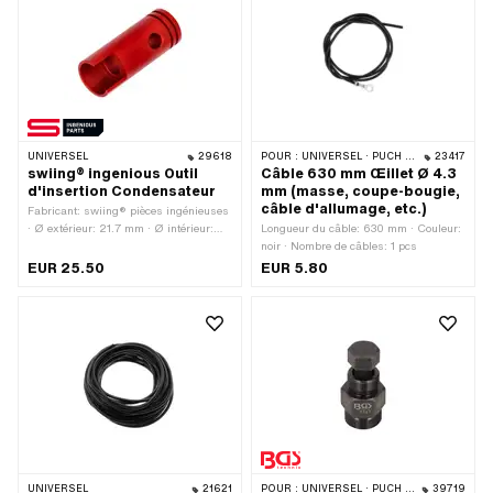
UNIVERSEL
29618
POUR :
UNIVERSEL · PUCH · SACHS · PIAGGIO · ZÜNDAPP BELMONDO · SOLEX · KREIDLER
23417
swiing® ingenious Outil
Câble 630 mm Œillet Ø 4.3
d'insertion Condensateur
mm (masse, coupe-bougie,
câble d'allumage, etc.)
Fabricant: swiing® pièces ingénieuses
· Ø extérieur: 21.7 mm · Ø intérieur:
Longueur du câble: 630 mm · Couleur:
18.3 mm · Longueur totale: 56 mm ·
noir · Nombre de câbles: 1 pcs
Champ d'application: Outils spéciaux
EUR 25.50
EUR 5.80
UNIVERSEL
21621
POUR :
UNIVERSEL · PUCH · SACHS
39719