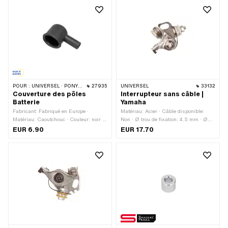
POUR :
UNIVERSEL · PONY / CILO (BÊTA 521 & 512) · TOMOS
27935
UNIVERSEL
33132
Couverture des pôles
Interrupteur sans câble |
Batterie
Yamaha
Fabricant: Fabriqué en Europe ·
Matériau: Acier · Câble disponible:
Matériau: Caoutchouc · Couleur: noir ·
Non · Ø trou de fixation: 4.5 mm · Ø
Ø intérieur: 16 mm · Hauteur: 22 mm ·
axe: 4 mm · Nombre de points de
EUR 6.90
EUR 17.70
Longueur totale: 37 mm · Tomos
fixation: 1 pcs · Champ d'application:
numéro OEM: 230886
Standard