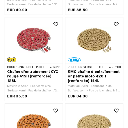
Surface: verni · Pas de la chaîne: 1/2"
Surface: verni · Pas de la chaîne: 1/2"
x 3/16" · Type de chaîne: 415H ·
x 3/16" · Type de chaîne: 415H ·
EUR 40.20
EUR 35.50
Circonférence de roulement: 1626 mm ·
Circonférence de roulement: 1626 mm ·
Nombre de maillons: 128 pcs · Type de
Nombre de maillons: 128 pcs · Type de
cadenas à chaîne: Fermeture à ressort
cadenas à chaîne: Fermeture à ressort
· Ø du trou: 4.1 mm · Ø de la tige: 4
· Couleur: bleu
mm · Couleur: Chrome · Couleur: noir
POUR :
UNIVERSEL · PUCH · SACHS · PONY / CILO (BÊTA 521 & 512) · ZÜNDAPP BELMONDO · TOMOS · BYE BIKE
17316
POUR :
UNIVERSEL · SACHS · KREIDLER
28283
Chaîne d'entraînement CYC
KMC chaîne d'entraînement
rouge 415H (renforcée)
or petite moto 420H
128L
(renforcée) 144L
Matériau: Acier · Fabricant: CYC ·
Matériau: Acier · Fabricant: KMC ·
Surface: verni · Pas de la chaîne: 1/2"
Surface: verni · Pas de la chaîne: 1/2"
x 3/16" · Type de chaîne: 415H ·
x 1/4" · Type de chaîne: 420H ·
EUR 35.50
EUR 34.30
Circonférence de roulement: 1626 mm ·
Circonférence de roulement: 1829 mm ·
Nombre de maillons: 128 pcs · Type de
Nombre de maillons: 144 pcs · Type de
cadenas à chaîne: Fermeture à ressort
cadenas à chaîne: Fermeture à ressort
· Couleur: rouge
· Couleur: or