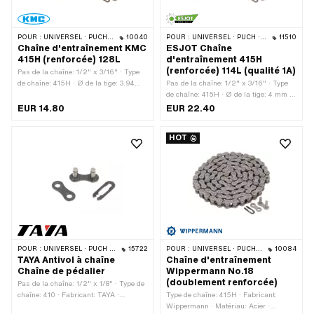
POUR :
UNIVERSEL · PUCH · SACHS · PONY / CILO (BÊTA 521 & 512) · ZÜNDAPP BELMONDO · TOMOS · BYE BIKE · ALPA CHOPPER / TURBO · CILO
10040
POUR :
UNIVERSEL · PUCH · SACHS · PONY / CILO (BÊTA 521 & 512) · ZÜNDAPP BELMONDO · TOMOS · BYE BIKE
11510
Chaîne d'entraînement KMC
ESJOT Chaîne
415H (renforcée) 128L
d'entraînement 415H
(renforcée) 114L (qualité 1A)
Pas de la chaîne: 1/2" x 3/16" · Type
de chaîne: 415H · Ø de la tige: 3.94
Pas de la chaîne: 1/2" x 3/16" · Type
mm · Fabricant: KMC · Matériau: Acier
de chaîne: 415H · Ø de la tige: 4 mm ·
· Surface: nu / huilé · Couleur: gris ·
Fabricant: ESJOT · Matériau: Acier ·
EUR 14.80
EUR 22.40
Circonférence de roulement: 1626 mm ·
Surface: nu / huilé · Couleur: gris ·
Ø du trou: 4 mm · Nombre de maillons:
Circonférence de roulement: 1448 mm ·
HOT
128 pcs · Type de cadenas à chaîne:
Ø du trou: 4.05 mm · Nombre de
Fermeture à ressort
maillons: 114 pcs · Type de cadenas à
chaîne: Fermeture à ressort
POUR :
UNIVERSEL · PUCH · SACHS · PONY / CILO (BÊTA 521 & 512) · PIAGGIO · ZÜNDAPP BELMONDO · SOLEX · ALPA CHOPPER / TURBO · CILO
15722
POUR :
UNIVERSEL · PUCH · SACHS · PONY / CILO (BÊTA 521 & 512) · ZÜNDAPP BELMONDO · TOMOS · BYE BIKE · CILO
10084
TAYA Antivol à chaîne
Chaîne d'entraînement
Chaîne de pédalier
Wippermann No.18
(doublement renforcée)
Pas de la chaîne: 1/2" x 1/8" · Type de
chaîne: 410 · Fabricant: TAYA ·
Type de chaîne: 415H · Fabricant:
Matériau: Acier · Couleur: noir ·
Wippermann · Matériau: Acier ·