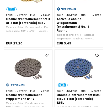
POUR :
UNIVERSEL · PUCH · SACHS · PONY / CILO (BÊTA 521 & 512) · ZÜNDAPP BELMONDO · TOMOS · BYE BIKE
25448
POUR :
UNIVERSEL · PUCH · SACHS · PONY / CILO (BÊTA 521 & 512) · ZÜNDAPP BELMONDO · TOMOS · BYE BIKE
11552
Chaîne d'entraînement KMC
Antivol à chaîne
or 415H (renforcée) 128L
Wippermann
(entraînement) No.18
Matériau: Acier · Surface: revêtu · Pas
Racing
de la chaîne: 1/2" x 3/16" · Type de
chaîne: 415H · Fabricant: KMC ·
Type de chaîne: 415H · Fabricant:
Couleur: or · Nombre de maillons: 128
Wippermann · Matériau: Acier ·
pcs · Circonférence de roulement: 1626
Surface: bruts · Couleur: graphite · Pas
EUR 27.20
EUR 3.45
mm · Type de cadenas à chaîne:
de la chaîne: 1/2" x 3/16" · Type de
Fermeture à ressort · Ø du trou: 4.05
cadenas à chaîne: Fermeture à ressort
mm · Ø de la tige: 3.95 mm
· Ø de la tige: 4.15 mm
POUR :
UNIVERSEL · PUCH · SACHS · PONY / CILO (BÊTA 521 & 512) · ZÜNDAPP BELMONDO · TOMOS · BYE BIKE · CILO · HERCULES
26031
POUR :
UNIVERSEL · PUCH · SACHS · PONY / CILO (BÊTA 521 & 512) · ZÜNDAPP BELMONDO · TOMOS · BYE BIKE
20552
Chaîne d'entraînement
Chaîne d'entraînement KMC
Wippermann n° 17
bleue 415H (renforcée)
128L
Matériau: Acier · Pas de la chaîne:
1/2" x 3/16" · Type de chaîne: 415H ·
Pas de la chaîne: 1/2" x 3/16" · Type