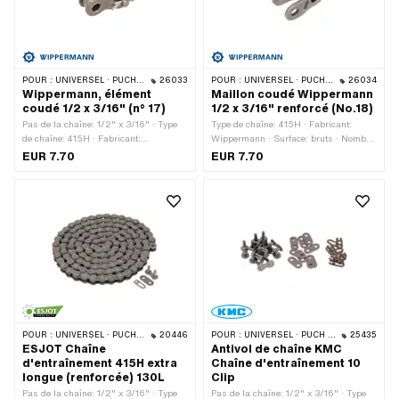
POUR :
UNIVERSEL · PUCH · SACHS · PONY / CILO (BÊTA 521 & 512) · ZÜNDAPP BELMONDO · TOMOS · BYE BIKE
26033
POUR :
UNIVERSEL · PUCH · SACHS · PONY / CILO (BÊTA 521 & 512) · ZÜNDAPP BELMONDO · TOMOS · BYE BIKE
26034
Wippermann, élément
Maillon coudé Wippermann
coudé 1/2 x 3/16" (n° 17)
1/2 x 3/16" renforcé (No.18)
Pas de la chaîne: 1/2" x 3/16" · Type
Type de chaîne: 415H · Fabricant:
de chaîne: 415H · Fabricant:
Wippermann · Surface: bruts · Nombre
Wippermann · Matériau: Acier ·
de maillons: 1 pcs · Matériau: Acier ·
EUR 7.70
EUR 7.70
Surface: bruts · Nombre de maillons: 1
Pas de la chaîne: 1/2" x 3/16" · Type
pcs · Type de cadenas à chaîne:
de cadenas à chaîne: Membre coudé ·
Membre coudé · Ø du trou: 4.15 mm ·
Ø du trou: 4.25 mm · Ø de la tige: 4.15
Ø de la tige: 4 mm
mm
POUR :
UNIVERSEL · PUCH · SACHS · PONY / CILO (BÊTA 521 & 512) · ZÜNDAPP BELMONDO · TOMOS · BYE BIKE
20446
POUR :
UNIVERSEL · PUCH · SACHS · PONY / CILO (BÊTA 521 & 512) · ZÜNDAPP BELMONDO · TOMOS · BYE BIKE
25435
ESJOT Chaîne
Antivol de chaîne KMC
d'entraînement 415H extra
Chaîne d'entraînement 10
longue (renforcée) 130L
Clip
Pas de la chaîne: 1/2" x 3/16" · Type
Pas de la chaîne: 1/2" x 3/16" · Type