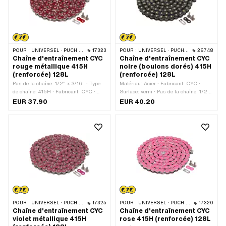
POUR :
UNIVERSEL · PUCH · SACHS · PONY / CILO (BÊTA 521 & 512) · ZÜNDAPP BELMONDO · TOMOS · BYE BIKE
17323
POUR :
UNIVERSEL · PUCH · SACHS · PONY / CILO (BÊTA 521 & 512) · ZÜNDAPP BELMONDO · TOMOS · BYE BIKE
26748
Chaîne d'entraînement CYC
Chaîne d'entraînement CYC
rouge métallique 415H
noire (boulons dorés) 415H
(renforcée) 128L
(renforcée) 128L
Pas de la chaîne: 1/2" x 3/16" · Type
Matériau: Acier · Fabricant: CYC ·
de chaîne: 415H · Fabricant: CYC ·
Surface: verni · Pas de la chaîne: 1/2"
Matériau: Acier · Surface: verni ·
x 3/16" · Type de chaîne: 415H ·
EUR 37.90
EUR 40.20
Couleur: rouge · Nombre de maillons:
Circonférence de roulement: 1626 mm ·
128 pcs · Circonférence de roulement:
Nombre de maillons: 128 pcs · Type de
1626 mm · Type de cadenas à chaîne:
cadenas à chaîne: Fermeture à ressort
Fermeture à ressort
· Couleur: noir
POUR :
UNIVERSEL · PUCH · SACHS · PONY / CILO (BÊTA 521 & 512) · ZÜNDAPP BELMONDO · TOMOS · BYE BIKE
17325
POUR :
UNIVERSEL · PUCH · SACHS · PONY / CILO (BÊTA 521 & 512) · ZÜNDAPP BELMONDO · TOMOS · BYE BIKE
17320
Chaîne d'entraînement CYC
Chaîne d'entraînement CYC
violet métallique 415H
rose 415H (renforcée) 128L