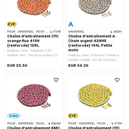
POUR :
UNIVERSEL · PUCH · SACHS · PONY / CILO (BÊTA 521 & 512) · ZÜNDAPP BELMONDO · TOMOS · BYE BIKE
17318
UNIVERSEL
28281
Chaîne d'entraînement CYC
Chaîne d'entraînement A-
orange fluo 415H
Chain argent 428HS
(renforcée) 128L
(renforcée) 144L Petite
moto
Matériau: Acier · Fabricant: CYC ·
Surface: verni · Pas de la chaîne: 1/2"
Matériau: Acier · Fabricant: Chaîne A ·
x 3/16" · Type de chaîne: 415H ·
Surface: nickelé · Pas de la chaîne:
Circonférence de roulement: 1626 mm ·
1/2" x 5/16" · Type de chaîne: 428H ·
EUR 35.50
EUR 34.30
Nombre de maillons: 128 pcs · Type de
Circonférence de roulement: 1829 mm ·
cadenas à chaîne: Fermeture à ressort
Nombre de maillons: 144 pcs · Type de
· Couleur: orange
cadenas à chaîne: Fermeture à ressort
· Couleur: argent
POUR :
UNIVERSEL · PUCH · SACHS · PONY / CILO (BÊTA 521 & 512) · ZÜNDAPP BELMONDO · TOMOS · BYE BIKE
28286
POUR :
UNIVERSEL · PUCH · SACHS · PONY / CILO (BÊTA 521 & 512) · ZÜNDAPP BELMONDO · TOMOS · BYE BIKE
17314
Chaîne d'entraînement KMC
Chaîne d'entraînement CYC