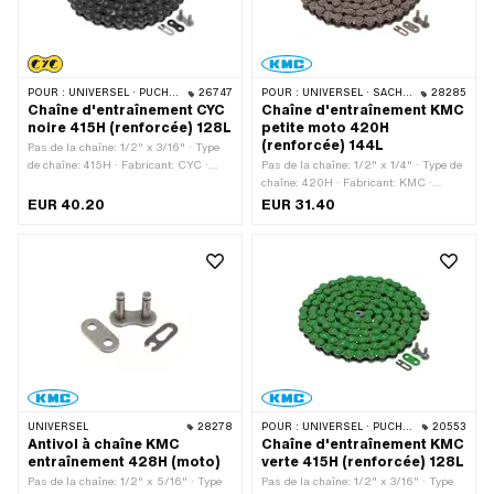
POUR :
UNIVERSEL · PUCH · SACHS · PONY / CILO (BÊTA 521 & 512) · ZÜNDAPP BELMONDO · TOMOS · BYE BIKE
26747
POUR :
UNIVERSEL · SACHS · KREIDLER
28285
Chaîne d'entraînement CYC
Chaîne d'entraînement KMC
noire 415H (renforcée) 128L
petite moto 420H
(renforcée) 144L
Pas de la chaîne: 1/2" x 3/16" · Type
de chaîne: 415H · Fabricant: CYC ·
Pas de la chaîne: 1/2" x 1/4" · Type de
Matériau: Acier · Surface: verni ·
chaîne: 420H · Fabricant: KMC ·
Nombre de maillons: 128 pcs ·
Matériau: Acier · Surface: bruts ·
EUR 40.20
EUR 31.40
Couleur: noir · Circonférence de
Nombre de maillons: 144 pcs ·
roulement: 1626 mm · Type de
Circonférence de roulement: 1829 mm ·
cadenas à chaîne: Fermeture à ressort
Type de cadenas à chaîne: Fermeture à
ressort
UNIVERSEL
28278
POUR :
UNIVERSEL · PUCH · SACHS · PONY / CILO (BÊTA 521 & 512) · ZÜNDAPP BELMONDO · TOMOS · BYE BIKE
20553
Antivol à chaîne KMC
Chaîne d'entraînement KMC
entraînement 428H (moto)
verte 415H (renforcée) 128L
Pas de la chaîne: 1/2" x 5/16" · Type
Pas de la chaîne: 1/2" x 3/16" · Type