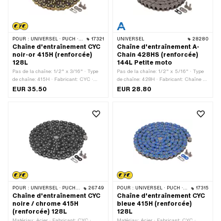
POUR :
UNIVERSEL · PUCH · SACHS · PONY / CILO (BÊTA 521 & 512) · ZÜNDAPP BELMONDO · TOMOS · BYE BIKE
17321
UNIVERSEL
28280
Chaîne d'entraînement CYC
Chaîne d'entraînement A-
noir-or 415H (renforcée)
Chain 428HS (renforcée)
128L
144L Petite moto
Pas de la chaîne: 1/2" x 3/16" · Type
Pas de la chaîne: 1/2" x 5/16" · Type
de chaîne: 415H · Fabricant: CYC ·
de chaîne: 428H · Fabricant: Chaîne A
Matériau: Acier · Surface: verni ·
· Matériau: Acier · Surface: bruts ·
EUR 35.50
EUR 28.80
Couleur: noir · Couleur: or · Nombre de
Nombre de maillons: 144 pcs ·
maillons: 128 pcs · Circonférence de
Circonférence de roulement: 1829 mm ·
roulement: 1626 mm · Type de
Type de cadenas à chaîne: Fermeture à
cadenas à chaîne: Fermeture à ressort
ressort
POUR :
UNIVERSEL · PUCH · SACHS · PONY / CILO (BÊTA 521 & 512) · ZÜNDAPP BELMONDO · TOMOS · BYE BIKE
26749
POUR :
UNIVERSEL · PUCH · SACHS · PONY / CILO (BÊTA 521 & 512) · ZÜNDAPP BELMONDO · TOMOS · BYE BIKE
17315
Chaîne d'entraînement CYC
Chaîne d'entraînement CYC
noire / chrome 415H
bleue 415H (renforcée)
(renforcée) 128L
128L
Matériau: Acier · Fabricant: CYC ·
Matériau: Acier · Fabricant: CYC ·