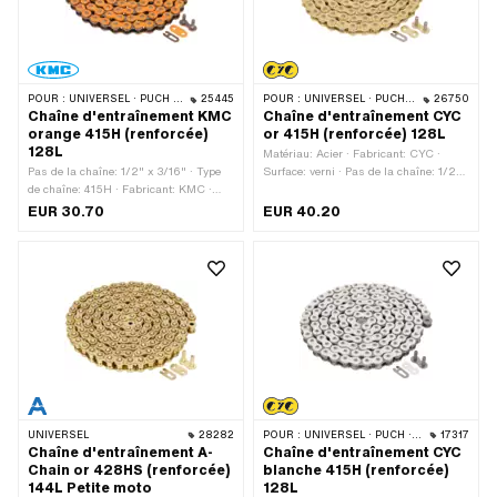
POUR :
UNIVERSEL · PUCH · SACHS · PONY / CILO (BÊTA 521 & 512) · ZÜNDAPP BELMONDO · TOMOS · BYE BIKE
25445
POUR :
UNIVERSEL · PUCH · SACHS · PONY / CILO (BÊTA 521 & 512) · ZÜNDAPP BELMONDO · TOMOS · BYE BIKE
26750
Chaîne d'entraînement KMC
Chaîne d'entraînement CYC
orange 415H (renforcée)
or 415H (renforcée) 128L
128L
Matériau: Acier · Fabricant: CYC ·
Pas de la chaîne: 1/2" x 3/16" · Type
Surface: verni · Pas de la chaîne: 1/2"
de chaîne: 415H · Fabricant: KMC ·
x 3/16" · Type de chaîne: 415H ·
Matériau: Acier · Surface: verni ·
Circonférence de roulement: 1626 mm ·
EUR 30.70
EUR 40.20
Couleur: orange · Nombre de maillons:
Nombre de maillons: 128 pcs · Type de
128 pcs · Circonférence de roulement:
cadenas à chaîne: Fermeture à ressort
1626 mm · Type de cadenas à chaîne:
· Couleur: or
Fermeture à ressort
UNIVERSEL
28282
POUR :
UNIVERSEL · PUCH · SACHS · PONY / CILO (BÊTA 521 & 512) · ZÜNDAPP BELMONDO · TOMOS · BYE BIKE
17317
Chaîne d'entraînement A-
Chaîne d'entraînement CYC
Chain or 428HS (renforcée)
blanche 415H (renforcée)
144L Petite moto
128L