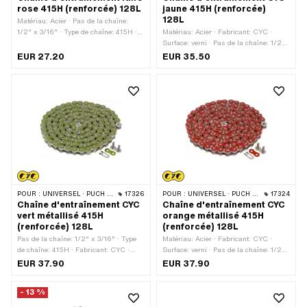
rose 415H (renforcée) 128L
jaune 415H (renforcée)
128L
Matériau: Acier · Pas de la chaîne:
1/2" x 3/16" · Type de chaîne: 415H ·
Matériau: Acier · Fabricant: CYC ·
Fabricant: KMC · Surface: verni ·
Surface: verni · Pas de la chaîne: 1/2"
Circonférence de roulement: 1626 mm ·
x 3/16" · Type de chaîne: 415H ·
EUR 27.20
EUR 35.50
Nombre de maillons: 128 pcs · Type de
Circonférence de roulement: 1626 mm ·
cadenas à chaîne: Fermeture à ressort
Nombre de maillons: 128 pcs · Type de
· Couleur: rose
cadenas à chaîne: Fermeture à ressort
· Couleur: jaune
POUR :
UNIVERSEL · PUCH · SACHS · PONY / CILO (BÊTA 521 & 512) · ZÜNDAPP BELMONDO · TOMOS · BYE BIKE
17326
POUR :
UNIVERSEL · PUCH · SACHS · PONY / CILO (BÊTA 521 & 512) · ZÜNDAPP BELMONDO · TOMOS · BYE BIKE
17324
Chaîne d'entraînement CYC
Chaîne d'entraînement CYC
vert métallisé 415H
orange métallisé 415H
(renforcée) 128L
(renforcée) 128L
Pas de la chaîne: 1/2" x 3/16" · Type
Matériau: Acier · Fabricant: CYC ·
de chaîne: 415H · Fabricant: CYC ·
Surface: verni · Pas de la chaîne: 1/2"
Matériau: Acier · Surface: verni ·
x 3/16" · Type de chaîne: 415H ·
EUR 37.90
EUR 37.90
Couleur: vert · Nombre de maillons:
Circonférence de roulement: 1626 mm ·
128 pcs · Circonférence de roulement:
Nombre de maillons: 128 pcs · Type de
- 13 %
1626 mm · Type de cadenas à chaîne:
cadenas à chaîne: Fermeture à ressort
Fermeture à ressort
· Couleur: orange