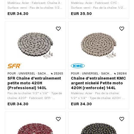
Matériau: Acier · Fabricant: Chaîne A ·
Matériau: Acier · Fabricant: CYC ·
Surface: verni · Pas de la chaîne: 1/2"
Surface: verni · Pas de la chaîne: 1/2"
x 5/16" · Type de chaîne: 428H ·
x 3/16" · Type de chaîne: 415H ·
EUR 34.30
EUR 35.50
Circonférence de roulement: 1829 mm ·
Circonférence de roulement: 1626 mm ·
Nombre de maillons: 144 pcs · Type de
Nombre de maillons: 128 pcs · Type de
cadenas à chaîne: Fermeture à ressort
cadenas à chaîne: Fermeture à ressort
· Couleur: or
· Couleur: blanc
POUR :
UNIVERSEL · SACHS · KREIDLER
25265
POUR :
UNIVERSEL · SACHS · KREIDLER
28284
SFR Chaîne d'entraînement
Chaîne d'entraînement KMC
petite moto 420H
argent nickelé Petite moto
(Professional) 140L
420H (renforcée) 144L
Pas de la chaîne: 1/2" x 1/4" · Type de
Matériau: Acier · Pas de la chaîne:
chaîne: 420P · Fabricant: SFR ·
1/2" x 1/4" · Type de chaîne: 420H ·
Matériau: Acier · Couleur: or · Surface:
Fabricant: KMC · Surface: nickelé ·
EUR 34.30
EUR 34.30
verni · Nombre de maillons: 140 pcs ·
Circonférence de roulement: 1829 mm ·
Circonférence de roulement: 1778 mm ·
Nombre de maillons: 144 pcs · Type de
Type de cadenas à chaîne: Fermeture à
cadenas à chaîne: Fermeture à ressort
ressort
· Couleur: argent