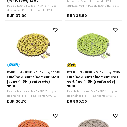
(renforcée) 128L
Matériau: Acier · Fabricant: CYC ·
Pas de la chaîne: 1/2" x 3/16" · Type
Surface: verni · Pas de la chaîne: 1/2"
de chaîne: 415H · Fabricant: CYC ·
x 3/16" · Type de chaîne: 415H ·
Matériau: Acier · Surface: verni ·
Circonférence de roulement: 1626 mm ·
EUR 37.90
EUR 35.50
Couleur: violet · Nombre de maillons:
Nombre de maillons: 128 pcs · Type de
128 pcs · Circonférence de roulement:
cadenas à chaîne: Fermeture à ressort
1626 mm · Type de cadenas à chaîne:
· Couleur: rose
Fermeture à ressort
POUR :
UNIVERSEL · PUCH · SACHS · PONY / CILO (BÊTA 521 & 512) · ZÜNDAPP BELMONDO · TOMOS · BYE BIKE
25446
POUR :
UNIVERSEL · PUCH · SACHS · PONY / CILO (BÊTA 521 & 512) · ZÜNDAPP BELMONDO · TOMOS · BYE BIKE
17319
Chaîne d'entraînement KMC
Chaîne d'entraînement CYC
jaune 415H (renforcée)
vert fluo 415H (renforcée)
128L
128L
Pas de la chaîne: 1/2" x 3/16" · Type
Pas de la chaîne: 1/2" x 3/16" · Type
de chaîne: 415H · Fabricant: KMC ·
de chaîne: 415H · Fabricant: CYC ·
Matériau: Acier · Surface: verni ·
Matériau: Acier · Surface: verni ·
EUR 30.70
EUR 35.50
Couleur: jaune · Nombre de maillons:
Couleur: vert · Nombre de maillons:
128 pcs · Circonférence de roulement:
128 pcs · Circonférence de roulement:
1626 mm · Type de cadenas à chaîne:
1626 mm · Type de cadenas à chaîne:
Fermeture à ressort
Fermeture à ressort