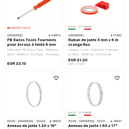
trous de rayons: 36 pcs
UNIVERSEL
34870
UNIVERSEL
17463
PB Swiss Tools Tournevis
Ruban de jante 5 mm x 6 m
pour écrous à fente 6 mm
orange fluo
Fabricant: PB Swiss Tools · Matériau:
Largeur: 5 mm · Fabricant: Fabriqué
Acier · Matériau: Plastique · Diamètre:
en Italie · Matériau: Chlorure de
6 mm · Diamètre: 19 mm · Ø intérieur:
polyvinyle (PVC) · Lieu d'utilisation:
EUR 21.20
EUR 23.10
3.7 mm · Longueur totale: 185 mm ·
Roue · Couleur: orange fluo · Longueur
EUR 3.53/m
Type de filetage: M3x0.5 (filetage
totale: 6000 mm · Composition du
standard)
verso: Colle · Transferfolie: Non
POUR :
UNIVERSEL · SOLEX
18554
POUR :
UNIVERSEL · PUCH · SACHS · ZÜNDAPP BELMONDO
18557
Anneau de jante 1.20 x 19"
Anneau de jante 1.60 x 17"