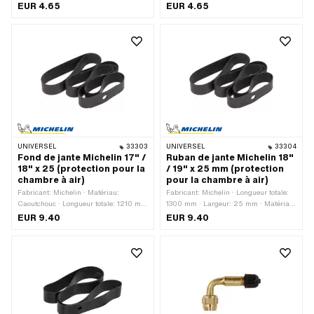
mm · Largeur: 22 mm · Taille des
mm · Couleur: noir · Largeur: 22 mm ·
EUR 4.65
EUR 4.65
roues: 1 - 21 "
Taille des roues: 18 - 19 "
UNIVERSEL
33303
UNIVERSEL
33304
Fond de jante Michelin 17" /
Ruban de jante Michelin 18"
18" x 25 (protection pour la
/ 19" x 25 mm (protection
chambre à air)
pour la chambre à air)
Fabricant: Michelin · Matériau:
Fabricant: Michelin · Longueur totale:
Caoutchouc · Longueur totale: 1210 mm
1300 mm · Largeur: 25 mm · Matériau:
· Couleur: noir · Largeur: 25 mm ·
Caoutchouc · Couleur: noir · Taille des
EUR 9.40
EUR 9.40
Taille des roues: 17 - 18 "
roues: 18 - 19 "