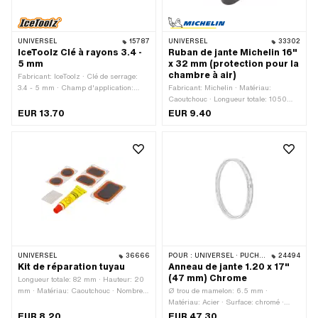
UNIVERSEL
15787
UNIVERSEL
33302
IceToolz Clé à rayons 3.4 -
Ruban de jante Michelin 16"
5 mm
x 32 mm (protection pour la
chambre à air)
Fabricant: IceToolz · Clé de serrage:
3.4 - 5 mm · Champ d'application:
Fabricant: Michelin · Matériau:
Accessoires d'atelier
Caoutchouc · Longueur totale: 1050
mm · Couleur: noir · Largeur: 32 mm ·
EUR 13.70
EUR 9.40
Taille des roues: 16 "
UNIVERSEL
36666
POUR :
UNIVERSEL · PUCH · SACHS · ZÜNDAPP BELMONDO
24494
Kit de réparation tuyau
Anneau de jante 1.20 x 17"
(47 mm) Chrome
Longueur totale: 82 mm · Hauteur: 20
mm · Matériau: Caoutchouc · Nombre
Ø trou de mamelon: 6.5 mm ·
de composants: 8 pcs · Largeur: 45
Matériau: Acier · Surface: chromé ·
mm
Diamètre nominal: 433 mm · Couleur:
EUR 8.20
EUR 47.30