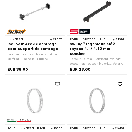
UNIVERSEL
27567
POUR :
UNIVERSEL · PUCH · SACHS · PIAGGIO · ZÜNDAPP BELMONDO · SOLEX · TOMOS · ALPA CHOPPER / TURBO · CILO · DKW · FANTIC
34397
IceToolz Axe de centrage
swiing® ingenious clé à
pour support de centrage
rayons 4.1 / 4.42 mm
coudée
Fabricant: IceToolz · Matériau: Acier ·
Matériau: Plastique · Surface:
Largeur: 15 mm · Fabricant: swiing®
galvanisé bleu · Diamètre: 7 mm ·
pièces ingénieuses · Matériau: Acier ·
Longueur totale: 220 mm
Surface: nitruré au gaz · Longueur
EUR 39.00
EUR 23.60
totale: 100.5 mm · Hauteur: 5 mm ·
Clé de serrage: 4.1 mm · Clé de
serrage: 4.42 mm · Champ
d'application: Accessoires d'atelier
POUR :
UNIVERSEL · PUCH · SACHS · ZÜNDAPP BELMONDO
18555
POUR :
UNIVERSEL · PUCH · SACHS · ZÜNDAPP BELMONDO
29487