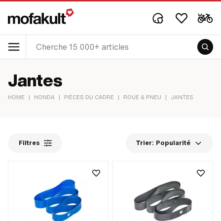
Jantes
HOME
|
HONDA
|
PIÈCES DU CADRE
|
ROUE & PNEU
|
JANTES
Filtres
Trier:
Popularité