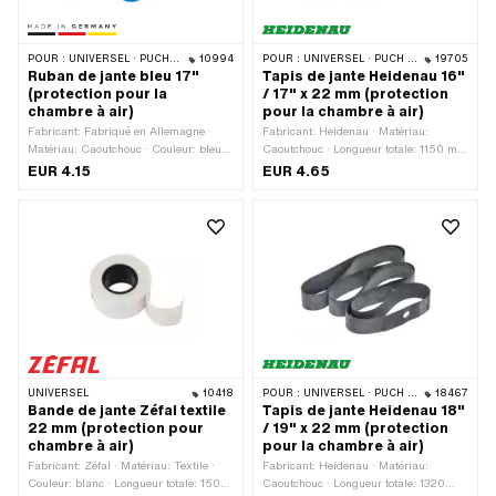
POUR :
UNIVERSEL · PUCH · SACHS · PONY / CILO (BÊTA 521 & 512) · PIAGGIO · ZÜNDAPP BELMONDO · TOMOS
10994
POUR :
UNIVERSEL · PUCH · SACHS · PONY / CILO (BÊTA 521 & 512) · PIAGGIO · ZÜNDAPP BELMONDO · TOMOS · BYE BIKE · ALPA CHOPPER / TURBO · CILO
19705
Ruban de jante bleu 17"
Tapis de jante Heidenau 16"
(protection pour la
/ 17" x 22 mm (protection
chambre à air)
pour la chambre à air)
Fabricant: Fabriqué en Allemagne ·
Fabricant: Heidenau · Matériau:
Matériau: Caoutchouc · Couleur: bleu ·
Caoutchouc · Longueur totale: 1150 mm
Longueur totale: 1280 mm · Largeur:
· Couleur: noir · Largeur: 22 mm ·
EUR 4.15
EUR 4.65
23 mm · Taille des roues: 17 "
Taille des roues: 16 - 17 "
UNIVERSEL
10418
POUR :
UNIVERSEL · PUCH · SACHS
18467
Bande de jante Zéfal textile
Tapis de jante Heidenau 18"
22 mm (protection pour
/ 19" x 22 mm (protection
chambre à air)
pour la chambre à air)
Fabricant: Zéfal · Matériau: Textile ·
Fabricant: Heidenau · Matériau:
Couleur: blanc · Longueur totale: 1500
Caoutchouc · Longueur totale: 1320