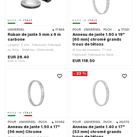
de trous de rayons: 36 pcs
UNIVERSEL
17466
POUR :
UNIVERSEL · PUCH · SACHS
17021
Ruban de jante 5 mm x 6 m
Anneau de jante 1.60 x 19"
carbone
(60 mm) chromé grands
trous de tétons
Largeur: 5 mm · Fabricant: Fabriqué
en Italie · Matériau: Chlorure de
Ø trou de mamelon: 7.1 mm ·
polyvinyle (PVC) · Couleur: Carbone ·
Fabricant: Fabriqué en Italie ·
EUR 28.40
Lieu d'utilisation: Roue · Longueur
Matériau: Acier · Surface: chromé ·
EUR 118.50
EUR 4.73/m
totale: 6000 mm · Composition du
Diamètre nominal: 482 mm · Couleur:
verso: Colle · Transferfolie: Non
Chrome · Profondeur du fond de jante:
- 22 %
8.5 mm · Taille des roues: 19 " ·
Ouverture de bouche [pouces]: 1.6 " ·
Ouverture [mm]: 41.2 mm · Largeur
totale à l'extérieur: 60 mm · Nombre de
trous de rayons: 36 pcs
POUR :
UNIVERSEL · PUCH · SACHS · ZÜNDAPP BELMONDO
30362
POUR :
UNIVERSEL · PUCH · SACHS · ZÜNDAPP BELMONDO
26076
Anneau de jante 1.50 x 17"
Anneau de jante 1.40 x 17"
(56 mm) Chrome
(53 mm) chromé grands
trous de tétons