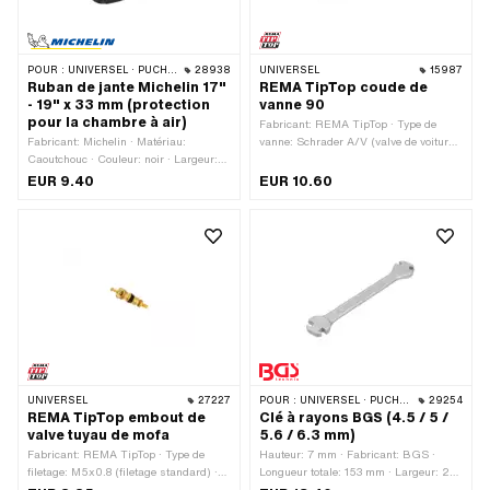
POUR :
UNIVERSEL · PUCH · SACHS · PONY / CILO (BÊTA 521 & 512) · PIAGGIO · ZÜNDAPP BELMONDO · BYE BIKE
28938
UNIVERSEL
15987
Ruban de jante Michelin 17"
REMA TipTop coude de
- 19" x 33 mm (protection
vanne 90
pour la chambre à air)
Fabricant: REMA TipTop · Type de
Fabricant: Michelin · Matériau:
vanne: Schrader A/V (valve de voiture
Caoutchouc · Couleur: noir · Largeur:
normale) · Type de filetage: VG 8x32
33 mm · Taille des roues: 17 - 19 "
(8x0.794 mm)
EUR 9.40
EUR 10.60
UNIVERSEL
27227
POUR :
UNIVERSEL · PUCH · SACHS · PIAGGIO · ZÜNDAPP BELMONDO · SOLEX · TOMOS · BYE BIKE · ALPA CHOPPER / TURBO · CILO · DKW · FANTIC · GARELLI · HONDA · HERCULES · ILO / JLO · KREIDLER · MALAGUTI · MBK / MOTOBÉCANE · MIELE · --- S'IL VOUS PLAÎT UTILISER --- · MONARK · PEUGEOT · VICTORIA · YAMAHA · ZÜNDAPP · FRANCO MORINI
29254
REMA TipTop embout de
Clé à rayons BGS (4.5 / 5 /
valve tuyau de mofa
5.6 / 6.3 mm)
Fabricant: REMA TipTop · Type de
Hauteur: 7 mm · Fabricant: BGS ·
filetage: M5x0.8 (filetage standard) ·
Longueur totale: 153 mm · Largeur: 27
Type de vanne: B1 coudé à 45 · Type de
mm · Champ d'application: