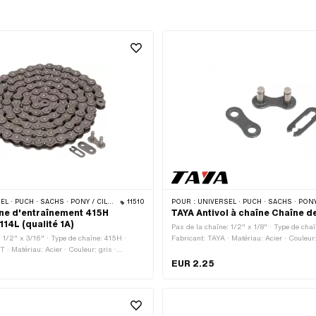
CHS · PONY / CILO (BÊTA 521 & 512) · ZÜNDAPP BELMONDO · TOMOS · BYE BIKE
11510
POUR :
UNIVERSEL · PUCH · SACHS · PONY / CILO (BÊTA 521 & 512) · PIAGGIO · ZÜNDAPP BELMONDO · SOLEX · ALPA CHOPP
ne d'entraînement 415H
TAYA Antivol à chaîne Chaîne d
114L (qualité 1A)
Pas de la chaîne: 1/2" x 1/8" · Type de chaî
: 1/2" x 3/16" · Type de chaîne: 415H ·
Fabricant: TAYA · Matériau: Acier · Couleur
 · Matériau: Acier · Couleur: gris ·
de maillons: 1 pcs · Type de cadenas à cha
ns: 114 pcs · Circonférence de roulement:
ressort
EUR 2.25
e cadenas à chaîne: Fermeture à ressort ·
lé · Ø du trou: 4.05 mm · Ø de la tige: 4