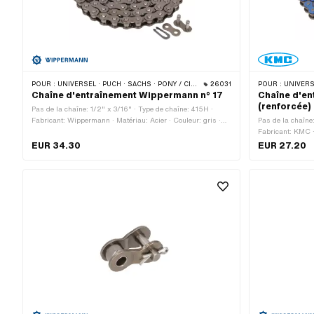
POUR :
UNIVERSEL · PUCH · SACHS · PONY / CILO (BÊTA 521 & 512) · ZÜNDAPP BELMONDO · TOMOS · BYE BIKE · CILO · HERCULES
26031
POUR :
UNIVERSEL · PUCH · SA
Chaîne d'entraînement Wippermann n° 17
Chaîne d'en
(renforcée)
Pas de la chaîne: 1/2" x 3/16" · Type de chaîne: 415H ·
Fabricant: Wippermann · Matériau: Acier · Couleur: gris ·
Pas de la chaîne
Nombre de maillons: 114 pcs · Circonférence de roulement:
Fabricant: KMC ·
1448 mm · Type de cadenas à chaîne: Fermeture à ressort ·
de maillons: 128
EUR 34.30
EUR 27.20
Surface: nu / huilé · Ø du trou: 4.1 mm · Ø de la tige: 4 mm
mm · Type de cad
Surface: verni ·