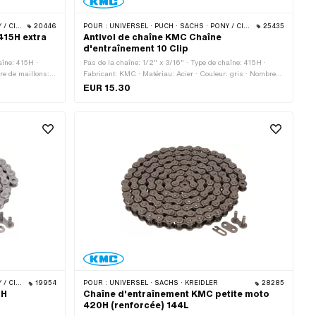
 · BYE BIKE
20446
POUR :
UNIVERSEL · PUCH · SACHS · PONY / CILO (BÊTA 521 & 512) · ZÜNDAPP BELMONDO · TOMOS · BYE BIKE
25435
415H extra
Antivol de chaîne KMC Chaîne
d'entraînement 10 Clip
aîne: 415H ·
Pas de la chaîne: 1/2" x 3/16" · Type de chaîne: 415H ·
re de maillons:
Fabricant: KMC · Matériau: Acier · Couleur: gris · Nombre
 mm · Type de
de maillons: 10 pcs · Type de cadenas à chaîne: Fermeture
EUR 15.30
rface: bruts
à ressort · Surface: nu / huilé · Ø du trou: 4.02 mm · Ø de
la tige: 3.9 mm
 · BYE BIKE
19954
POUR :
UNIVERSEL · SACHS · KREIDLER
28285
5H
Chaîne d'entraînement KMC petite moto
420H (renforcée) 144L