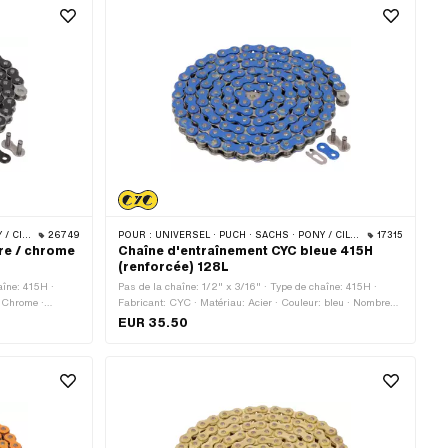
 · BYE BIKE
26749
POUR :
UNIVERSEL · PUCH · SACHS · PONY / CILO (BÊTA 521 & 512) · ZÜNDAPP BELMONDO · TOMOS · BYE BIKE
17315
re / chrome
Chaîne d'entraînement CYC bleue 415H
(renforcée) 128L
aîne: 415H ·
Pas de la chaîne: 1/2" x 3/16" · Type de chaîne: 415H ·
: Chrome ·
Fabricant: CYC · Matériau: Acier · Couleur: bleu · Nombre
 · Circonférence
de maillons: 128 pcs · Circonférence de roulement: 1626
EUR 35.50
à chaîne:
mm · Type de cadenas à chaîne: Fermeture à ressort ·
trou: 4.1 mm · Ø
Surface: verni