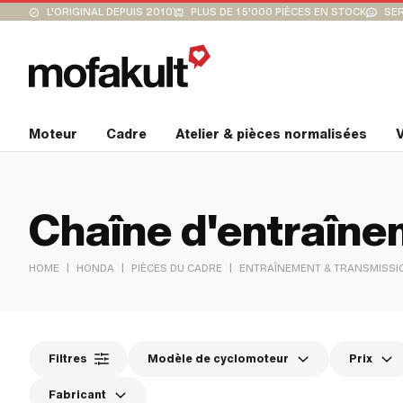
L'ORIGINAL DEPUIS 2010
PLUS DE 15'000 PIÈCES EN STOCK
SER
Moteur
Cadre
Atelier & pièces normalisées
V
Chaîne d'entraîn
|
|
|
HOME
HONDA
PIÈCES DU CADRE
ENTRAÎNEMENT & TRANSMISSI
Filtres
Modèle de cyclomoteur
Prix
Fabricant