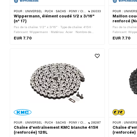
POUR :
UNIVERSEL · PUCH · SACHS · PONY / CILO (BÊTA 521 & 512) · ZÜNDAPP BELMONDO · TOMOS · BYE BIKE
26033
POUR :
UNIVERSEL · PUCH · SA
Wippermann, élément coudé 1/2 x 3/16"
Maillon cou
(n° 17)
renforcé (N
Pas de la chaîne: 1/2" x 3/16" · Type de chaîne: 415H ·
Pas de la chaîne
Fabricant: Wippermann · Matériau: Acier · Nombre de
Fabricant: Wippe
maillons: 1 pcs · Type de cadenas à chaîne: Membre coudé ·
maillons: 1 pcs 
EUR 7.70
EUR 7.70
Surface: bruts · Ø du trou: 4.15 mm · Ø de la tige: 4 mm
Surface: bruts ·
POUR :
UNIVERSEL · PUCH · SACHS · PONY / CILO (BÊTA 521 & 512) · ZÜNDAPP BELMONDO · TOMOS · BYE BIKE
28287
POUR :
UNIVERSEL · PUCH · SA
Chaîne d'entraînement KMC blanche 415H
Chaîne d'en
(renforcée) 128L
(renforcée)