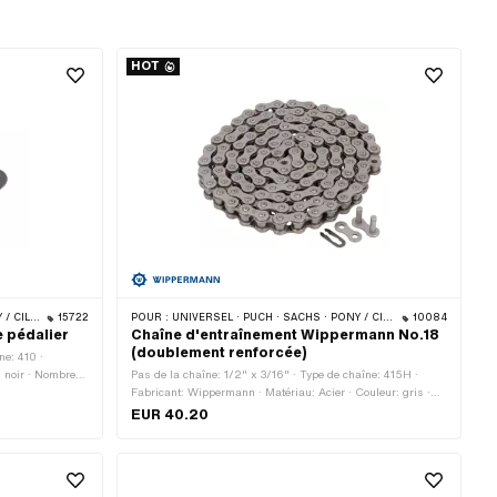
HOT
ER / TURBO · CILO
15722
POUR :
UNIVERSEL · PUCH · SACHS · PONY / CILO (BÊTA 521 & 512) · ZÜNDAPP BELMONDO · TOMOS · BYE BIKE · CILO
10084
e pédalier
Chaîne d'entraînement Wippermann No.18
(doublement renforcée)
ne: 410 ·
: noir · Nombre
Pas de la chaîne: 1/2" x 3/16" · Type de chaîne: 415H ·
îne: Fermeture à
Fabricant: Wippermann · Matériau: Acier · Couleur: gris ·
Nombre de maillons: 114 pcs · Circonférence de roulement:
EUR 40.20
1448 mm · Type de cadenas à chaîne: Fermeture à ressort ·
Surface: nu / huilé · Ø du trou: 4.2 mm · Ø de la tige: 4.15
mm