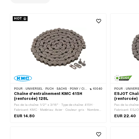
HOT
POUR :
UNIVERSEL · PUCH · SACHS · PONY / CILO (BÊTA 521 & 512) · ZÜNDAPP BELMONDO · TOMOS · BYE BIKE · ALPA CHOPPER / TURBO · CILO
10040
POUR :
UNIVERSEL · PUCH · SA
Chaîne d'entraînement KMC 415H
ESJOT Chaî
(renforcée) 128L
(renforcée) 
Pas de la chaîne: 1/2" x 3/16" · Type de chaîne: 415H ·
Pas de la chaîne
Fabricant: KMC · Matériau: Acier · Couleur: gris · Nombre
Fabricant: ESJOT
de maillons: 128 pcs · Circonférence de roulement: 1626
Nombre de maillo
EUR 14.80
EUR 22.40
mm · Type de cadenas à chaîne: Fermeture à ressort ·
1448 mm · Type d
Surface: nu / huilé · Ø du trou: 4 mm · Ø de la tige: 3.94
Surface: nu / hui
mm
mm