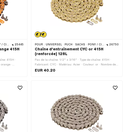
 · BYE BIKE
25445
POUR :
UNIVERSEL · PUCH · SACHS · PONY / CILO (BÊTA 521 & 512) · ZÜNDAPP BELMONDO · TOMOS · BYE BIKE
26750
range 415H
Chaîne d'entraînement CYC or 415H
(renforcée) 128L
aîne: 415H ·
Pas de la chaîne: 1/2" x 3/16" · Type de chaîne: 415H ·
 orange ·
Fabricant: CYC · Matériau: Acier · Couleur: or · Nombre de
e de roulement:
maillons: 128 pcs · Circonférence de roulement: 1626 mm ·
EUR 40.20
ture à ressort ·
Type de cadenas à chaîne: Fermeture à ressort · Surface:
verni