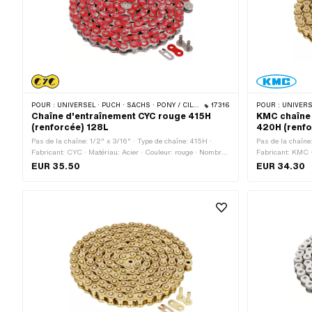
POUR :
UNIVERSEL · PUCH · SACHS · PONY / CILO (BÊTA 521 & 512) · ZÜNDAPP BELMONDO · TOMOS · BYE BIKE
17316
POUR :
UNIVERSE
Chaîne d'entraînement CYC rouge 415H
KMC chaîne 
(renforcée) 128L
420H (renfo
Pas de la chaîne: 1/2" x 3/16" · Type de chaîne: 415H ·
Pas de la chaîne
Fabricant: CYC · Matériau: Acier · Couleur: rouge · Nombre
Fabricant: KMC ·
de maillons: 128 pcs · Circonférence de roulement: 1626
maillons: 144 pc
EUR 35.50
EUR 34.30
mm · Type de cadenas à chaîne: Fermeture à ressort ·
Type de cadenas 
Surface: verni
verni