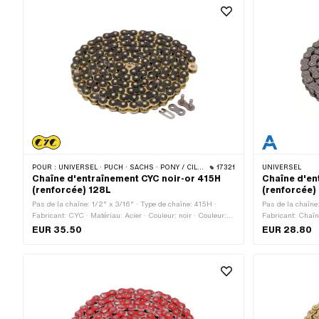
POUR :
UNIVERSEL · PUCH · SACHS · PONY / CILO (BÊTA 521 & 512) · ZÜNDAPP BELMONDO · TOMOS · BYE BIKE
17321
UNIVERSEL
Chaîne d'entraînement CYC noir-or 415H
Chaîne d'en
(renforcée) 128L
(renforcée)
Pas de la chaîne: 1/2" x 3/16" · Type de chaîne: 415H ·
Pas de la chaîne
Fabricant: CYC · Matériau: Acier · Couleur: noir · Couleur:
Fabricant: Chaîn
or · Nombre de maillons: 128 pcs · Circonférence de
144 pcs · Circon
EUR 35.50
EUR 28.80
roulement: 1626 mm · Type de cadenas à chaîne: Fermeture
cadenas à chaîne
à ressort · Surface: verni