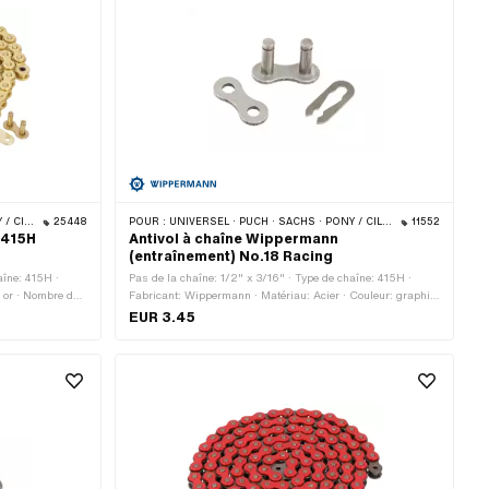
 · BYE BIKE
25448
POUR :
UNIVERSEL · PUCH · SACHS · PONY / CILO (BÊTA 521 & 512) · ZÜNDAPP BELMONDO · TOMOS · BYE BIKE
11552
 415H
Antivol à chaîne Wippermann
(entraînement) No.18 Racing
aîne: 415H ·
Pas de la chaîne: 1/2" x 3/16" · Type de chaîne: 415H ·
: or · Nombre de
Fabricant: Wippermann · Matériau: Acier · Couleur: graphite
ment: 1626 mm ·
· Type de cadenas à chaîne: Fermeture à ressort · Surface:
EUR 3.45
ort · Surface:
bruts · Ø de la tige: 4.15 mm
: 3.95 mm