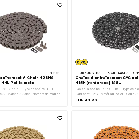
28280
POUR :
UNIVERSEL · PUCH · SACHS · PONY / CILO (BÊTA 521 & 512) · ZÜNDAPP BELMONDO · TOMOS
traînement A-Chain 428HS
Chaîne d'entraînement CYC noi
 144L Petite moto
415H (renforcée) 128L
: 1/2" x 5/16" · Type de chaîne: 428H ·
Pas de la chaîne: 1/2" x 3/16" · Type de ch
e A · Matériau: Acier · Nombre de maillons:
Fabricant: CYC · Matériau: Acier · Couleur
férence de roulement: 1829 mm · Type de
Couleur: noir · Nombre de maillons: 128 pcs
EUR 40.20
: Fermeture à ressort · Surface: bruts
de roulement: 1626 mm · Type de cadenas 
Fermeture à ressort · Surface: verni · Ø du 
de la tige: 4 mm