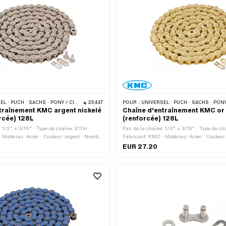
CHS · PONY / CILO (BÊTA 521 & 512) · ZÜNDAPP BELMONDO · TOMOS · BYE BIKE
25447
POUR :
UNIVERSEL · PUCH · SACHS · PONY / CILO (BÊTA 521 & 512) · ZÜNDAPP BELMONDO · TOMOS
traînement KMC argent nickelé
Chaîne d'entraînement KMC or
rcée) 128L
(renforcée) 128L
: 1/2" x 3/16" · Type de chaîne: 415H ·
Pas de la chaîne: 1/2" x 3/16" · Type de ch
 Matériau: Acier · Couleur: argent · Nombre
Fabricant: KMC · Matériau: Acier · Couleur
 pcs · Circonférence de roulement: 1626
maillons: 128 pcs · Circonférence de roule
EUR 27.20
enas à chaîne: Fermeture à ressort ·
Type de cadenas à chaîne: Fermeture à ress
· Ø du trou: 4.02 mm · Ø de la tige: 3.9
revêtu · Ø du trou: 4.05 mm · Ø de la tige