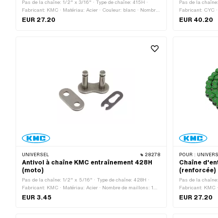
Pas de la chaîne: 1/2" x 3/16" · Type de chaîne: 415H ·
Pas de la chaîne
Fabricant: KMC · Matériau: Acier · Couleur: blanc · Nombre
Fabricant: CYC ·
de maillons: 128 pcs · Circonférence de roulement: 1626
maillons: 128 pc
EUR 27.20
EUR 40.20
mm · Type de cadenas à chaîne: Fermeture à ressort ·
Type de cadenas 
Surface: verni
verni
UNIVERSEL
28278
POUR :
UNIVERSEL · PUCH · SA
Antivol à chaîne KMC entraînement 428H
Chaîne d'en
(moto)
(renforcée)
Pas de la chaîne: 1/2" x 5/16" · Type de chaîne: 428H ·
Pas de la chaîne
Fabricant: KMC · Matériau: Acier · Nombre de maillons: 1
Fabricant: KMC ·
pcs · Type de cadenas à chaîne: Fermeture à ressort ·
de maillons: 128
EUR 3.45
EUR 27.20
Surface: bruts · Ø de la tige: 4.45 mm
mm · Type de cad
Surface: verni