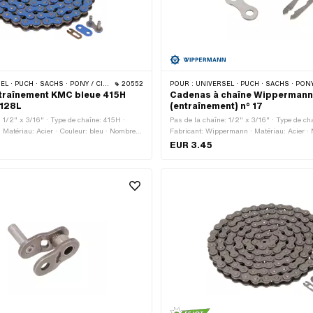
CHS · PONY / CILO (BÊTA 521 & 512) · ZÜNDAPP BELMONDO · TOMOS · BYE BIKE
20552
POUR :
UNIVERSEL · PUCH · SACHS · PONY / CILO (BÊTA 521 & 512) · ZÜNDAPP BELMONDO · TOMOS
traînement KMC bleue 415H
Cadenas à chaîne Wipperman
 128L
(entraînement) n° 17
: 1/2" x 3/16" · Type de chaîne: 415H ·
Pas de la chaîne: 1/2" x 3/16" · Type de ch
 Matériau: Acier · Couleur: bleu · Nombre
Fabricant: Wippermann · Matériau: Acier ·
 pcs · Circonférence de roulement: 1626
maillons: 1 pcs · Type de cadenas à chaîne
EUR 3.45
enas à chaîne: Fermeture à ressort ·
ressort · Surface: bruts · Ø de la tige: 4.0
 Ø du trou: 4.02 mm · Ø de la tige: 3.9 mm