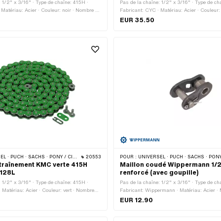
: 1/2" x 3/16" · Type de chaîne: 415H ·
Pas de la chaîne: 1/2" x 3/16" · Type de ch
 Matériau: Acier · Couleur: noir · Nombre de
Fabricant: CYC · Matériau: Acier · Couleur
s · Circonférence de roulement: 1626 mm ·
Nombre de maillons: 128 pcs · Circonférenc
EUR 35.50
à chaîne: Fermeture à ressort · Surface:
1626 mm · Type de cadenas à chaîne: Ferme
Surface: verni
CHS · PONY / CILO (BÊTA 521 & 512) · ZÜNDAPP BELMONDO · TOMOS · BYE BIKE
20553
POUR :
UNIVERSEL · PUCH · SACHS · PONY / CILO (BÊTA 521 & 512) · ZÜNDAPP BELMONDO · TOMOS
traînement KMC verte 415H
Maillon coudé Wippermann 1/2
 128L
renforcé (avec goupille)
: 1/2" x 3/16" · Type de chaîne: 415H ·
Pas de la chaîne: 1/2" x 3/16" · Type de ch
 Matériau: Acier · Couleur: vert · Nombre
Fabricant: Wippermann · Matériau: Acier ·
 pcs · Circonférence de roulement: 1626
maillons: 1 pcs · Type de cadenas à chaîne
EUR 12.90
enas à chaîne: Fermeture à ressort ·
Surface: bruts · Ø du trou: 4.25 mm · Ø de