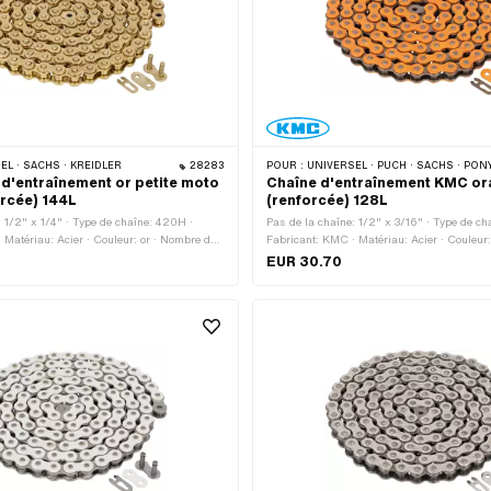
L · SACHS · KREIDLER
28283
POUR :
UNIVERSEL · PUCH · SACHS · PONY / CILO (BÊTA 521 & 512) · ZÜNDAPP BELMONDO · TOMOS
d'entraînement or petite moto
Chaîne d'entraînement KMC o
rcée) 144L
(renforcée) 128L
: 1/2" x 1/4" · Type de chaîne: 420H ·
Pas de la chaîne: 1/2" x 3/16" · Type de ch
 Matériau: Acier · Couleur: or · Nombre de
Fabricant: KMC · Matériau: Acier · Couleur:
s · Circonférence de roulement: 1829 mm ·
Nombre de maillons: 128 pcs · Circonférenc
EUR 30.70
à chaîne: Fermeture à ressort · Surface:
1626 mm · Type de cadenas à chaîne: Ferme
Surface: verni