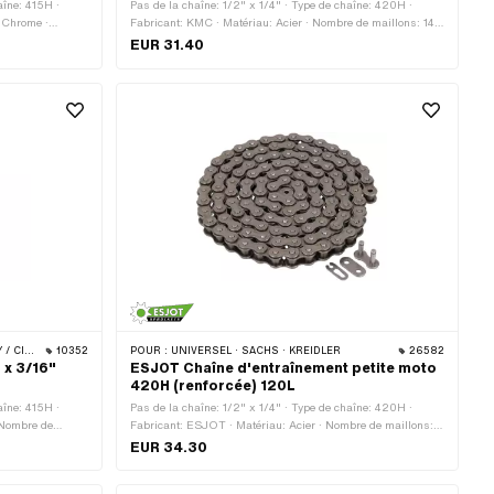
aîne: 415H ·
Pas de la chaîne: 1/2" x 1/4" · Type de chaîne: 420H ·
: Chrome ·
Fabricant: KMC · Matériau: Acier · Nombre de maillons: 144
e de roulement:
pcs · Circonférence de roulement: 1829 mm · Type de
EUR 31.40
ture à ressort ·
cadenas à chaîne: Fermeture à ressort · Surface: bruts
 · BYE BIKE
10352
POUR :
UNIVERSEL · SACHS · KREIDLER
26582
 x 3/16"
ESJOT Chaîne d'entraînement petite moto
420H (renforcée) 120L
aîne: 415H ·
Pas de la chaîne: 1/2" x 1/4" · Type de chaîne: 420H ·
 Nombre de
Fabricant: ESJOT · Matériau: Acier · Nombre de maillons:
: Membre coudé ·
120 pcs · Circonférence de roulement: 1524 mm · Type de
EUR 34.30
 la tige: 4.17 mm
cadenas à chaîne: Fermeture à ressort · Surface: bruts