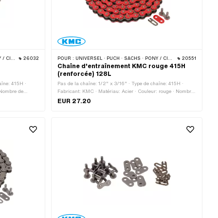
 · BYE BIKE
26032
POUR :
UNIVERSEL · PUCH · SACHS · PONY / CILO (BÊTA 521 & 512) · ZÜNDAPP BELMONDO · TOMOS · BYE BIKE
20551
n
Chaîne d'entraînement KMC rouge 415H
(renforcée) 128L
aîne: 415H ·
Pas de la chaîne: 1/2" x 3/16" · Type de chaîne: 415H ·
 Nombre de
Fabricant: KMC · Matériau: Acier · Couleur: rouge · Nombre
: Fermeture à
de maillons: 128 pcs · Circonférence de roulement: 1626
EUR 27.20
7 mm
mm · Type de cadenas à chaîne: Fermeture à ressort ·
Surface: verni