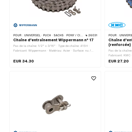
POUR :
UNIVERSEL · PUCH · SACHS · PONY / CILO (BÊTA 521 & 512) · ZÜNDAPP BELMONDO · TOMOS · BYE BIKE · CILO · HERCULES
26031
POUR :
UNIVERSEL · PUCH · SA
Chaîne d'entraînement Wippermann n° 17
Chaîne d'en
(renforcée)
Pas de la chaîne: 1/2" x 3/16" · Type de chaîne: 415H ·
Fabricant: Wippermann · Matériau: Acier · Surface: nu /
Pas de la chaîne
huilé · Couleur: gris · Circonférence de roulement: 1448 mm ·
Fabricant: KMC · 
Nombre de maillons: 114 pcs · Type de cadenas à chaîne:
bleu · Nombre de
EUR 34.30
EUR 27.20
Fermeture à ressort · Ø du trou: 4.1 mm · Ø de la tige: 4 mm
roulement: 1626
à ressort · Ø du