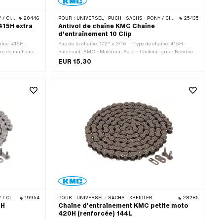
 · BYE BIKE
20446
POUR :
UNIVERSEL · PUCH · SACHS · PONY / CILO (BÊTA 521 & 512) · ZÜNDAPP BELMONDO · TOMOS · BYE BIKE
25435
415H extra
Antivol de chaîne KMC Chaîne
d'entraînement 10 Clip
aîne: 415H ·
Pas de la chaîne: 1/2" x 3/16" · Type de chaîne: 415H ·
re de maillons:
Fabricant: KMC · Matériau: Acier · Couleur: gris · Nombre
 mm · Type de
de maillons: 10 pcs · Type de cadenas à chaîne: Fermeture
EUR 15.30
rface: bruts
à ressort · Surface: nu / huilé · Ø du trou: 4.02 mm · Ø de
la tige: 3.9 mm
 · BYE BIKE
19954
POUR :
UNIVERSEL · SACHS · KREIDLER
28285
5H
Chaîne d'entraînement KMC petite moto
420H (renforcée) 144L