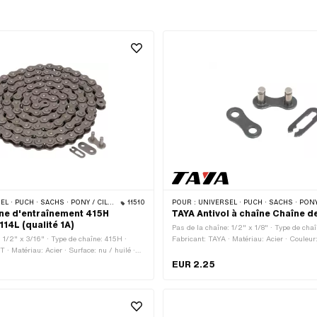
CHS · PONY / CILO (BÊTA 521 & 512) · ZÜNDAPP BELMONDO · TOMOS · BYE BIKE
11510
POUR :
UNIVERSEL · PUCH · SACHS · PONY / CILO (BÊTA 521 & 512) · PIAGGIO · ZÜNDAPP BELMONDO · SOLEX · ALPA CHOPP
ne d'entraînement 415H
TAYA Antivol à chaîne Chaîne d
114L (qualité 1A)
Pas de la chaîne: 1/2" x 1/8" · Type de chaî
: 1/2" x 3/16" · Type de chaîne: 415H ·
Fabricant: TAYA · Matériau: Acier · Couleur
· Matériau: Acier · Surface: nu / huilé ·
de maillons: 1 pcs · Type de cadenas à cha
Circonférence de roulement: 1448 mm ·
ressort
EUR 2.25
ns: 114 pcs · Type de cadenas à chaîne:
ort · Ø du trou: 4.05 mm · Ø de la tige: 4