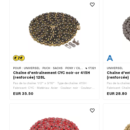
POUR :
UNIVERSEL · PUCH · SACHS · PONY / CILO (BÊTA 521 & 512) · ZÜNDAPP BELMONDO · TOMOS · BYE BIKE
17321
UNIVERSEL
Chaîne d'entraînement CYC noir-or 415H
Chaîne d'en
(renforcée) 128L
(renforcée)
Pas de la chaîne: 1/2" x 3/16" · Type de chaîne: 415H ·
Pas de la chaîne
Fabricant: CYC · Matériau: Acier · Couleur: noir · Couleur:
Fabricant: Chaîn
or · Nombre de maillons: 128 pcs · Circonférence de
144 pcs · Circon
EUR 35.50
EUR 28.80
roulement: 1626 mm · Type de cadenas à chaîne: Fermeture
cadenas à chaîne
à ressort · Surface: verni