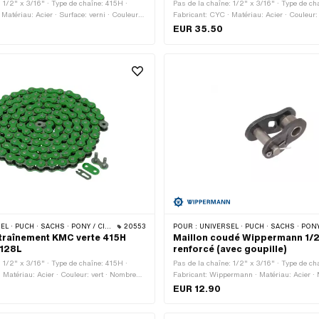
: 1/2" x 3/16" · Type de chaîne: 415H ·
Pas de la chaîne: 1/2" x 3/16" · Type de ch
Matériau: Acier · Surface: verni · Couleur:
Fabricant: CYC · Matériau: Acier · Couleur
ence de roulement: 1626 mm · Nombre de
Nombre de maillons: 128 pcs · Circonférenc
EUR 35.50
s · Type de cadenas à chaîne: Fermeture à
1626 mm · Type de cadenas à chaîne: Ferme
Surface: verni
CHS · PONY / CILO (BÊTA 521 & 512) · ZÜNDAPP BELMONDO · TOMOS · BYE BIKE
20553
POUR :
UNIVERSEL · PUCH · SACHS · PONY / CILO (BÊTA 521 & 512) · ZÜNDAPP BELMONDO · TOMOS
traînement KMC verte 415H
Maillon coudé Wippermann 1/2
 128L
renforcé (avec goupille)
: 1/2" x 3/16" · Type de chaîne: 415H ·
Pas de la chaîne: 1/2" x 3/16" · Type de ch
 Matériau: Acier · Couleur: vert · Nombre
Fabricant: Wippermann · Matériau: Acier ·
 pcs · Circonférence de roulement: 1626
maillons: 1 pcs · Type de cadenas à chaîne
EUR 12.90
enas à chaîne: Fermeture à ressort ·
Surface: bruts · Ø du trou: 4.25 mm · Ø de