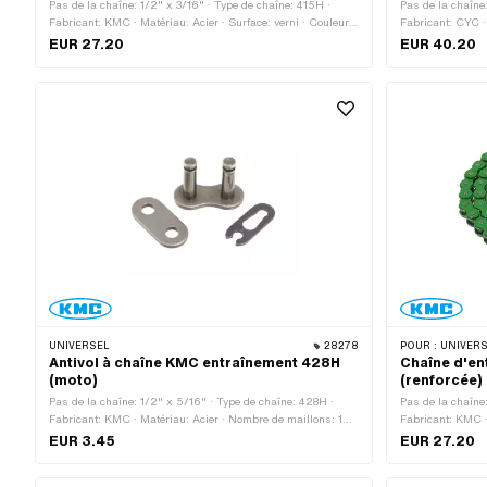
Pas de la chaîne: 1/2" x 3/16" · Type de chaîne: 415H ·
Pas de la chaîne
Fabricant: KMC · Matériau: Acier · Surface: verni · Couleur:
Fabricant: CYC · 
blanc · Nombre de maillons: 128 pcs · Circonférence de
noir · Circonfér
EUR 27.20
EUR 40.20
roulement: 1626 mm · Type de cadenas à chaîne: Fermeture
maillons: 128 pc
à ressort
ressort
UNIVERSEL
28278
POUR :
UNIVERSEL · PUCH · SA
Antivol à chaîne KMC entraînement 428H
Chaîne d'en
(moto)
(renforcée)
Pas de la chaîne: 1/2" x 5/16" · Type de chaîne: 428H ·
Pas de la chaîne
Fabricant: KMC · Matériau: Acier · Nombre de maillons: 1
Fabricant: KMC ·
pcs · Type de cadenas à chaîne: Fermeture à ressort ·
de maillons: 128
EUR 3.45
EUR 27.20
Surface: bruts · Ø de la tige: 4.45 mm
mm · Type de cad
Surface: verni