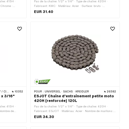
aîne: 415H ·
Pas de la chaîne: 1/2" x 1/4" · Type de chaîne: 420H ·
: Chrome ·
Fabricant: KMC · Matériau: Acier · Surface: bruts ·
e de roulement:
Circonférence de roulement: 1829 mm · Nombre de maillons:
EUR 31.40
ture à ressort ·
144 pcs · Type de cadenas à chaîne: Fermeture à ressort
 · BYE BIKE
10352
POUR :
UNIVERSEL · SACHS · KREIDLER
26582
 x 3/16"
ESJOT Chaîne d'entraînement petite moto
420H (renforcée) 120L
aîne: 415H ·
Pas de la chaîne: 1/2" x 1/4" · Type de chaîne: 420H ·
 Nombre de
Fabricant: ESJOT · Matériau: Acier · Nombre de maillons:
: Membre coudé ·
120 pcs · Circonférence de roulement: 1524 mm · Type de
EUR 34.30
 la tige: 4.17 mm
cadenas à chaîne: Fermeture à ressort · Surface: bruts