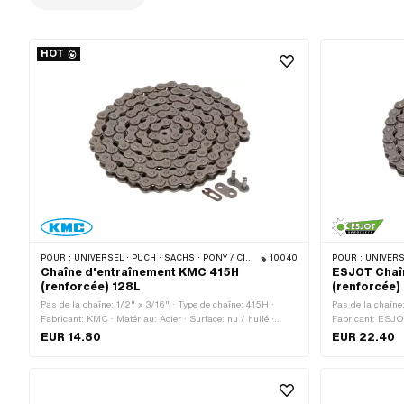
HOT
POUR :
UNIVERSEL · PUCH · SACHS · PONY / CILO (BÊTA 521 & 512) · ZÜNDAPP BELMONDO · TOMOS · BYE BIKE · ALPA CHOPPER / TURBO · CILO
10040
POUR :
UNIVERSEL · PUCH · SA
Chaîne d'entraînement KMC 415H
ESJOT Chaî
(renforcée) 128L
(renforcée) 
Pas de la chaîne: 1/2" x 3/16" · Type de chaîne: 415H ·
Pas de la chaîne
Fabricant: KMC · Matériau: Acier · Surface: nu / huilé ·
Fabricant: ESJOT 
Couleur: gris · Circonférence de roulement: 1626 mm ·
Couleur: gris · 
EUR 14.80
EUR 22.40
Nombre de maillons: 128 pcs · Type de cadenas à chaîne:
Nombre de maillo
Fermeture à ressort · Ø du trou: 4 mm · Ø de la tige: 3.94
Fermeture à ress
mm
mm