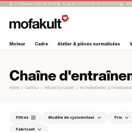
L'ORIGINAL DEPUIS 2010
PLUS DE 15'000 PIÈCES EN STOCK
SER
Moteur
Cadre
Atelier & pièces normalisées
V
Chaîne d'entraîn
|
|
|
HOME
GARELLI
PIÈCES DU CADRE
ENTRAÎNEMENT & TRANSMISS
Filtres
Modèle de cyclomoteur
Prix
Fabricant