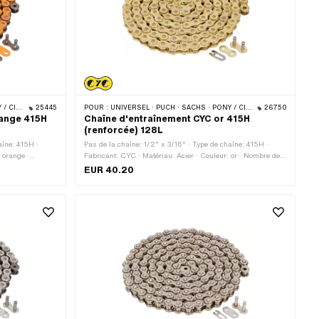
 · BYE BIKE
25445
POUR :
UNIVERSEL · PUCH · SACHS · PONY / CILO (BÊTA 521 & 512) · ZÜNDAPP BELMONDO · TOMOS · BYE BIKE
26750
range 415H
Chaîne d'entraînement CYC or 415H
(renforcée) 128L
aîne: 415H ·
Pas de la chaîne: 1/2" x 3/16" · Type de chaîne: 415H ·
 orange ·
Fabricant: CYC · Matériau: Acier · Couleur: or · Nombre de
e de roulement:
maillons: 128 pcs · Circonférence de roulement: 1626 mm ·
EUR 40.20
ture à ressort ·
Type de cadenas à chaîne: Fermeture à ressort · Surface:
verni