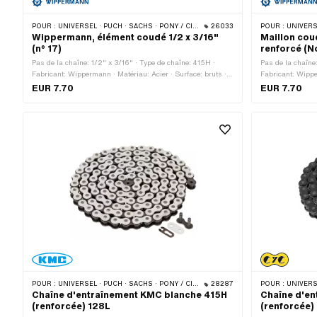
POUR :
UNIVERSEL · PUCH · SACHS · PONY / CILO (BÊTA 521 & 512) · ZÜNDAPP BELMONDO · TOMOS · BYE BIKE
26033
POUR :
UNIVERSEL · PUCH · SA
Wippermann, élément coudé 1/2 x 3/16"
Maillon cou
(n° 17)
renforcé (N
Pas de la chaîne: 1/2" x 3/16" · Type de chaîne: 415H ·
Pas de la chaîne
Fabricant: Wippermann · Matériau: Acier · Surface: bruts ·
Fabricant: Wippe
Nombre de maillons: 1 pcs · Type de cadenas à chaîne:
Nombre de maillo
EUR 7.70
EUR 7.70
Membre coudé · Ø du trou: 4.15 mm · Ø de la tige: 4 mm
Membre coudé · Ø
POUR :
UNIVERSEL · PUCH · SACHS · PONY / CILO (BÊTA 521 & 512) · ZÜNDAPP BELMONDO · TOMOS · BYE BIKE
28287
POUR :
UNIVERSEL · PUCH · SA
Chaîne d'entraînement KMC blanche 415H
Chaîne d'en
(renforcée) 128L
(renforcée)