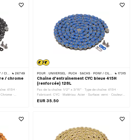
 · BYE BIKE
26749
POUR :
UNIVERSEL · PUCH · SACHS · PONY / CILO (BÊTA 521 & 512) · ZÜNDAPP BELMONDO · TOMOS · BYE BIKE
17315
re / chrome
Chaîne d'entraînement CYC bleue 415H
(renforcée) 128L
aîne: 415H ·
Pas de la chaîne: 1/2" x 3/16" · Type de chaîne: 415H ·
: Chrome ·
Fabricant: CYC · Matériau: Acier · Surface: verni · Couleur:
 · Circonférence
bleu · Nombre de maillons: 128 pcs · Circonférence de
EUR 35.50
à chaîne:
roulement: 1626 mm · Type de cadenas à chaîne: Fermeture
trou: 4.1 mm · Ø
à ressort