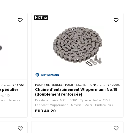
HOT
ER / TURBO · CILO
15722
POUR :
UNIVERSEL · PUCH · SACHS · PONY / CILO (BÊTA 521 & 512) · ZÜNDAPP BELMONDO · TOMOS · BYE BIKE · CILO
10084
e pédalier
Chaîne d'entraînement Wippermann No.18
(doublement renforcée)
ne: 410 ·
: noir · Nombre
Pas de la chaîne: 1/2" x 3/16" · Type de chaîne: 415H ·
îne: Fermeture à
Fabricant: Wippermann · Matériau: Acier · Surface: nu /
huilé · Couleur: gris · Nombre de maillons: 114 pcs ·
EUR 40.20
Circonférence de roulement: 1448 mm · Type de cadenas à
chaîne: Fermeture à ressort · Ø du trou: 4.2 mm · Ø de la
tige: 4.15 mm