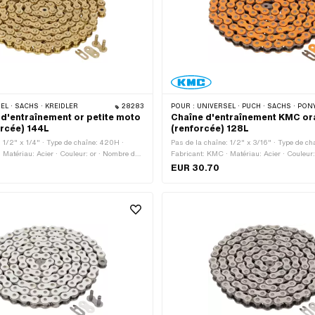
L · SACHS · KREIDLER
28283
POUR :
UNIVERSEL · PUCH · SACHS · PONY / CILO (BÊTA 521 & 512) · ZÜNDAPP BELMONDO · TOMOS
d'entraînement or petite moto
Chaîne d'entraînement KMC o
rcée) 144L
(renforcée) 128L
: 1/2" x 1/4" · Type de chaîne: 420H ·
Pas de la chaîne: 1/2" x 3/16" · Type de ch
 Matériau: Acier · Couleur: or · Nombre de
Fabricant: KMC · Matériau: Acier · Couleur:
s · Circonférence de roulement: 1829 mm ·
Nombre de maillons: 128 pcs · Circonférenc
EUR 30.70
à chaîne: Fermeture à ressort · Surface:
1626 mm · Type de cadenas à chaîne: Ferme
Surface: verni