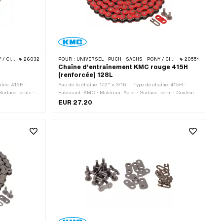
 · BYE BIKE
26032
POUR :
UNIVERSEL · PUCH · SACHS · PONY / CILO (BÊTA 521 & 512) · ZÜNDAPP BELMONDO · TOMOS · BYE BIKE
20551
n
Chaîne d'entraînement KMC rouge 415H
(renforcée) 128L
aîne: 415H ·
Pas de la chaîne: 1/2" x 3/16" · Type de chaîne: 415H ·
urface: bruts ·
Fabricant: KMC · Matériau: Acier · Surface: verni · Couleur:
as à chaîne:
rouge · Circonférence de roulement: 1626 mm · Nombre de
EUR 27.20
m
maillons: 128 pcs · Type de cadenas à chaîne: Fermeture à
ressort