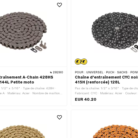
28280
POUR :
UNIVERSEL · PUCH · SACHS · PONY / CILO (BÊTA 521 & 512) · ZÜNDAPP BELMONDO · TOMOS
traînement A-Chain 428HS
Chaîne d'entraînement CYC noi
 144L Petite moto
415H (renforcée) 128L
: 1/2" x 5/16" · Type de chaîne: 428H ·
Pas de la chaîne: 1/2" x 3/16" · Type de ch
e A · Matériau: Acier · Nombre de maillons:
Fabricant: CYC · Matériau: Acier · Couleur
férence de roulement: 1829 mm · Type de
Couleur: noir · Nombre de maillons: 128 pcs
EUR 40.20
: Fermeture à ressort · Surface: bruts
de roulement: 1626 mm · Type de cadenas 
Fermeture à ressort · Surface: verni · Ø du 
de la tige: 4 mm