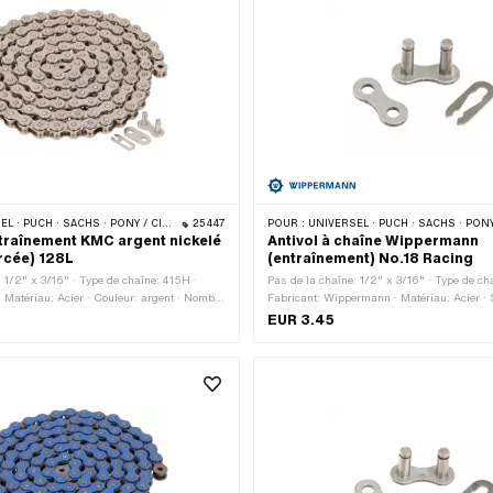
CHS · PONY / CILO (BÊTA 521 & 512) · ZÜNDAPP BELMONDO · TOMOS · BYE BIKE
25447
POUR :
UNIVERSEL · PUCH · SACHS · PONY / CILO (BÊTA 521 & 512) · ZÜNDAPP BELMONDO · TOM
traînement KMC argent nickelé
Antivol à chaîne Wippermann
rcée) 128L
(entraînement) No.18 Racing
: 1/2" x 3/16" · Type de chaîne: 415H ·
Pas de la chaîne: 1/2" x 3/16" · Type de ch
 Matériau: Acier · Couleur: argent · Nombre
Fabricant: Wippermann · Matériau: Acier · S
 pcs · Circonférence de roulement: 1626
Couleur: graphite · Type de cadenas à chaî
EUR 3.45
enas à chaîne: Fermeture à ressort ·
ressort · Ø de la tige: 4.15 mm
· Ø du trou: 4.02 mm · Ø de la tige: 3.9