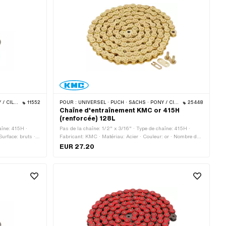
OS · BYE BIKE
11552
POUR :
UNIVERSEL · PUCH · SACHS · PONY / CILO (BÊTA 521 & 512) · ZÜNDAPP BELMONDO · TOMOS · BYE BIKE
25448
Chaîne d'entraînement KMC or 415H
(renforcée) 128L
aîne: 415H ·
Pas de la chaîne: 1/2" x 3/16" · Type de chaîne: 415H ·
urface: bruts ·
Fabricant: KMC · Matériau: Acier · Couleur: or · Nombre de
ne: Fermeture à
maillons: 128 pcs · Circonférence de roulement: 1626 mm ·
EUR 27.20
Type de cadenas à chaîne: Fermeture à ressort · Surface:
revêtu · Ø du trou: 4.05 mm · Ø de la tige: 3.95 mm