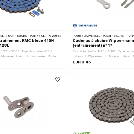
CHS · PONY / CILO (BÊTA 521 & 512) · ZÜNDAPP BELMONDO · TOMOS · BYE BIKE
20552
POUR :
UNIVERSEL · PUCH · SACHS · PONY / CILO (BÊTA 521 & 512) · ZÜNDAPP BELMONDO · TOMOS
traînement KMC bleue 415H
Cadenas à chaîne Wipperman
 128L
(entraînement) n° 17
: 1/2" x 3/16" · Type de chaîne: 415H ·
Pas de la chaîne: 1/2" x 3/16" · Type de ch
Matériau: Acier · Surface: verni · Couleur:
Fabricant: Wippermann · Matériau: Acier · S
 maillons: 128 pcs · Circonférence de
Nombre de maillons: 1 pcs · Type de caden
EUR 3.45
 mm · Type de cadenas à chaîne: Fermeture
Fermeture à ressort · Ø de la tige: 4.07 m
 trou: 4.02 mm · Ø de la tige: 3.9 mm