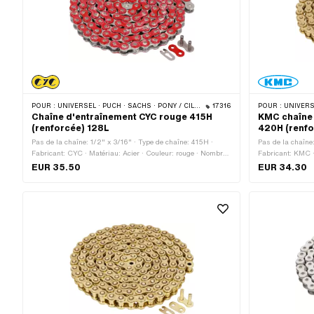
POUR :
UNIVERSEL · PUCH · SACHS · PONY / CILO (BÊTA 521 & 512) · ZÜNDAPP BELMONDO · TOMOS · BYE BIKE
17316
POUR :
UNIVERSE
Chaîne d'entraînement CYC rouge 415H
KMC chaîne 
(renforcée) 128L
420H (renfo
Pas de la chaîne: 1/2" x 3/16" · Type de chaîne: 415H ·
Pas de la chaîne
Fabricant: CYC · Matériau: Acier · Couleur: rouge · Nombre
Fabricant: KMC ·
de maillons: 128 pcs · Circonférence de roulement: 1626
maillons: 144 pc
EUR 35.50
EUR 34.30
mm · Type de cadenas à chaîne: Fermeture à ressort ·
Type de cadenas 
Surface: verni
verni