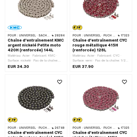
POUR :
UNIVERSEL · SACHS · KREIDLER
28284
POUR :
UNIVERSEL · PUCH · SACHS · PONY / CILO (BÊTA 521 & 512) · ZÜNDAPP BELMONDO · TOMOS · BYE BIKE
17323
Chaîne d'entraînement KMC
Chaîne d'entraînement CYC
argent nickelé Petite moto
rouge métallique 415H
420H (renforcée) 144L
(renforcée) 128L
Matériau: Acier · Fabricant: KMC ·
Matériau: Acier · Fabricant: CYC ·
Surface: nickelé · Pas de la chaîne:
Surface: verni · Pas de la chaîne: 1/2"
1/2" x 1/4" · Type de chaîne: 420H ·
x 3/16" · Type de chaîne: 415H ·
EUR 34.30
EUR 37.90
Circonférence de roulement: 1829 mm ·
Circonférence de roulement: 1626 mm ·
Nombre de maillons: 144 pcs · Type de
Nombre de maillons: 128 pcs · Type de
cadenas à chaîne: Fermeture à ressort
cadenas à chaîne: Fermeture à ressort
· Couleur: argent
· Couleur: rouge
POUR :
UNIVERSEL · PUCH · SACHS · PONY / CILO (BÊTA 521 & 512) · ZÜNDAPP BELMONDO · TOMOS · BYE BIKE
26748
POUR :
UNIVERSEL · PUCH · SACHS · PONY / CILO (BÊTA 521 & 512) · ZÜNDAPP BELMONDO · TOMOS · BYE BIKE
17325
Chaîne d'entraînement CYC
Chaîne d'entraînement CYC