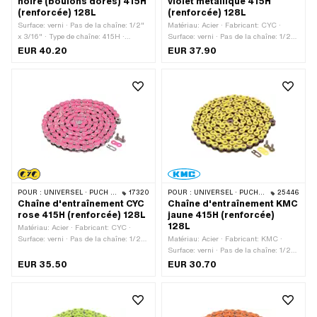
noire (boulons dorés) 415H
violet métallique 415H
(renforcée) 128L
(renforcée) 128L
Surface: verni · Pas de la chaîne: 1/2"
Matériau: Acier · Fabricant: CYC ·
x 3/16" · Type de chaîne: 415H ·
Surface: verni · Pas de la chaîne: 1/2"
Fabricant: CYC · Matériau: Acier ·
x 3/16" · Type de chaîne: 415H ·
EUR 40.20
EUR 37.90
Circonférence de roulement: 1626 mm ·
Circonférence de roulement: 1626 mm ·
Nombre de maillons: 128 pcs · Type de
Nombre de maillons: 128 pcs · Type de
cadenas à chaîne: Fermeture à ressort
cadenas à chaîne: Fermeture à ressort
· Couleur: noir
· Couleur: violet
POUR :
UNIVERSEL · PUCH · SACHS · PONY / CILO (BÊTA 521 & 512) · ZÜNDAPP BELMONDO · TOMOS · BYE BIKE
17320
POUR :
UNIVERSEL · PUCH · SACHS · PONY / CILO (BÊTA 521 & 512) · ZÜNDAPP BELMONDO · TOMOS · BYE BIKE
25446
Chaîne d'entraînement CYC
Chaîne d'entraînement KMC
rose 415H (renforcée) 128L
jaune 415H (renforcée)
128L
Matériau: Acier · Fabricant: CYC ·
Surface: verni · Pas de la chaîne: 1/2"
Matériau: Acier · Fabricant: KMC ·
x 3/16" · Type de chaîne: 415H ·
Surface: verni · Pas de la chaîne: 1/2"
Circonférence de roulement: 1626 mm ·
x 3/16" · Type de chaîne: 415H ·
EUR 35.50
EUR 30.70
Nombre de maillons: 128 pcs · Type de
Circonférence de roulement: 1626 mm ·
cadenas à chaîne: Fermeture à ressort
Nombre de maillons: 128 pcs · Type de
· Couleur: rose
cadenas à chaîne: Fermeture à ressort
· Couleur: jaune