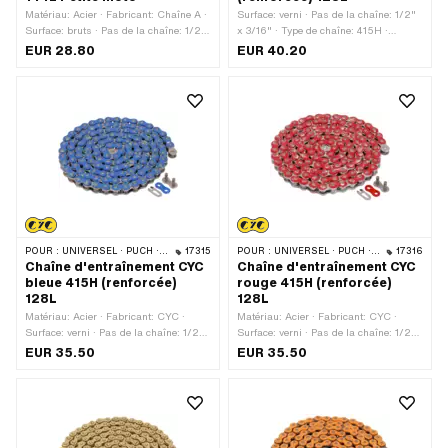
Matériau: Acier · Fabricant: Chaîne A ·
Surface: verni · Pas de la chaîne: 1/2"
Surface: bruts · Pas de la chaîne: 1/2"
x 3/16" · Type de chaîne: 415H ·
x 5/16" · Type de chaîne: 428H ·
Fabricant: CYC · Matériau: Acier ·
EUR 28.80
EUR 40.20
Circonférence de roulement: 1829 mm ·
Circonférence de roulement: 1626 mm ·
Nombre de maillons: 144 pcs · Type de
Nombre de maillons: 128 pcs · Type de
cadenas à chaîne: Fermeture à ressort
cadenas à chaîne: Fermeture à ressort
· Ø du trou: 4.1 mm · Ø de la tige: 4
mm · Couleur: Chrome · Couleur: noir
POUR :
UNIVERSEL · PUCH · SACHS · PONY / CILO (BÊTA 521 & 512) · ZÜNDAPP BELMONDO · TOMOS · BYE BIKE
17315
POUR :
UNIVERSEL · PUCH · SACHS · PONY / CILO (BÊTA 521 & 512) · ZÜNDAPP BELMONDO · TOMOS · BYE BIKE
17316
Chaîne d'entraînement CYC
Chaîne d'entraînement CYC
bleue 415H (renforcée)
rouge 415H (renforcée)
128L
128L
Matériau: Acier · Fabricant: CYC ·
Matériau: Acier · Fabricant: CYC ·
Surface: verni · Pas de la chaîne: 1/2"
Surface: verni · Pas de la chaîne: 1/2"
x 3/16" · Type de chaîne: 415H ·
x 3/16" · Type de chaîne: 415H ·
EUR 35.50
EUR 35.50
Circonférence de roulement: 1626 mm ·
Circonférence de roulement: 1626 mm ·
Nombre de maillons: 128 pcs · Type de
Nombre de maillons: 128 pcs · Type de
cadenas à chaîne: Fermeture à ressort
cadenas à chaîne: Fermeture à ressort
· Couleur: bleu
· Couleur: rouge