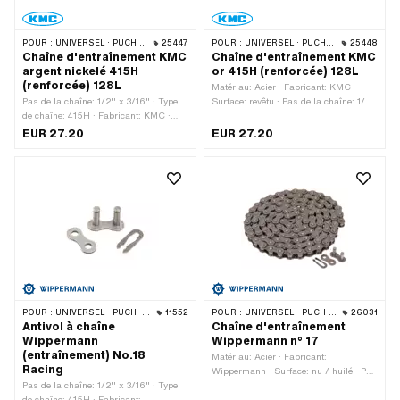
POUR :
UNIVERSEL · PUCH · SACHS · PONY / CILO (BÊTA 521 & 512) · ZÜNDAPP BELMONDO · TOMOS · BYE BIKE
25447
POUR :
UNIVERSEL · PUCH · SACHS · PONY / CILO (BÊTA 521 & 512) · ZÜNDAPP BELMONDO · TOMOS · BYE BIKE
25448
Chaîne d'entraînement KMC
Chaîne d'entraînement KMC
argent nickelé 415H
or 415H (renforcée) 128L
(renforcée) 128L
Matériau: Acier · Fabricant: KMC ·
Pas de la chaîne: 1/2" x 3/16" · Type
Surface: revêtu · Pas de la chaîne: 1/2"
de chaîne: 415H · Fabricant: KMC ·
x 3/16" · Type de chaîne: 415H ·
Matériau: Acier · Surface: nickelé ·
Circonférence de roulement: 1626 mm ·
EUR 27.20
EUR 27.20
Couleur: argent · Nombre de maillons:
Nombre de maillons: 128 pcs · Type de
128 pcs · Circonférence de roulement:
cadenas à chaîne: Fermeture à ressort
1626 mm · Type de cadenas à chaîne:
· Ø du trou: 4.05 mm · Ø de la tige:
Fermeture à ressort · Ø du trou: 4.02
3.95 mm · Couleur: or
mm · Ø de la tige: 3.9 mm
POUR :
UNIVERSEL · PUCH · SACHS · PONY / CILO (BÊTA 521 & 512) · ZÜNDAPP BELMONDO · TOMOS · BYE BIKE
11552
POUR :
UNIVERSEL · PUCH · SACHS · PONY / CILO (BÊTA 521 & 512) · ZÜNDAPP BELMONDO · TOMOS · BYE BIKE · CILO · HERCULES
26031
Antivol à chaîne
Chaîne d'entraînement
Wippermann
Wippermann n° 17
(entraînement) No.18
Matériau: Acier · Fabricant:
Racing
Wippermann · Surface: nu / huilé · Pas
Pas de la chaîne: 1/2" x 3/16" · Type
de la chaîne: 1/2" x 3/16" · Type de
de chaîne: 415H · Fabricant:
chaîne: 415H · Circonférence de