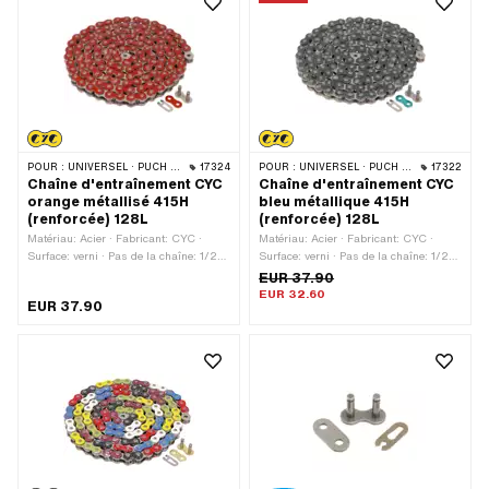
· Couleur: jaune
· Couleur: vert
POUR :
UNIVERSEL · PUCH · SACHS · PONY / CILO (BÊTA 521 & 512) · ZÜNDAPP BELMONDO · TOMOS · BYE BIKE
17324
POUR :
UNIVERSEL · PUCH · SACHS · PONY / CILO (BÊTA 521 & 512) · ZÜNDAPP BELMONDO · TOMOS · BYE BIKE
17322
Chaîne d'entraînement CYC
Chaîne d'entraînement CYC
orange métallisé 415H
bleu métallique 415H
(renforcée) 128L
(renforcée) 128L
Matériau: Acier · Fabricant: CYC ·
Matériau: Acier · Fabricant: CYC ·
Surface: verni · Pas de la chaîne: 1/2"
Surface: verni · Pas de la chaîne: 1/2"
x 3/16" · Type de chaîne: 415H ·
x 3/16" · Type de chaîne: 415H ·
EUR 37.90
Circonférence de roulement: 1626 mm ·
Circonférence de roulement: 1626 mm ·
EUR 32.60
EUR 37.90
Nombre de maillons: 128 pcs · Type de
Nombre de maillons: 128 pcs · Type de
cadenas à chaîne: Fermeture à ressort
cadenas à chaîne: Fermeture à ressort
· Couleur: orange
· Couleur: bleu