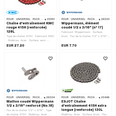
POUR :
UNIVERSEL · PUCH · SACHS · PONY / CILO (BÊTA 521 & 512) · ZÜNDAPP BELMONDO · TOMOS · BYE BIKE
20551
POUR :
UNIVERSEL · PUCH · SACHS · PONY / CILO (BÊTA 521 & 512) · ZÜNDAPP BELMONDO · TOMOS · BYE BIKE
26033
Chaîne d'entraînement KMC
Wippermann, élément
rouge 415H (renforcée)
coudé 1/2 x 3/16" (n° 17)
128L
Fabricant: Wippermann · Surface:
Type de chaîne: 415H · Fabricant: KMC
bruts · Pas de la chaîne: 1/2" x 3/16" ·
· Matériau: Acier · Surface: verni ·
Type de chaîne: 415H · Matériau: Acier
Couleur: rouge · Circonférence de
· Nombre de maillons: 1 pcs · Type de
EUR 27.20
EUR 7.70
roulement: 1626 mm · Pas de la
cadenas à chaîne: Membre coudé · Ø
chaîne: 1/2" x 3/16" · Nombre de
du trou: 4.15 mm · Ø de la tige: 4 mm
maillons: 128 pcs · Type de cadenas à
chaîne: Fermeture à ressort
POUR :
UNIVERSEL · PUCH · SACHS · PONY / CILO (BÊTA 521 & 512) · ZÜNDAPP BELMONDO · TOMOS · BYE BIKE
26034
POUR :
UNIVERSEL · PUCH · SACHS · PONY / CILO (BÊTA 521 & 512) · ZÜNDAPP BELMONDO · TOMOS · BYE BIKE
20446
Maillon coudé Wippermann
ESJOT Chaîne
1/2 x 3/16" renforcé (No.18)
d'entraînement 415H extra
longue (renforcée) 130L
Pas de la chaîne: 1/2" x 3/16" · Type
de chaîne: 415H · Matériau: Acier ·
Matériau: Acier · Surface: bruts · Pas