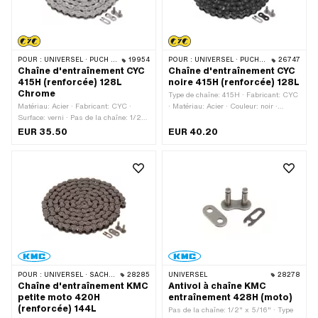
POUR :
UNIVERSEL · PUCH · SACHS · PONY / CILO (BÊTA 521 & 512) · ZÜNDAPP BELMONDO · TOMOS · BYE BIKE
19954
POUR :
UNIVERSEL · PUCH · SACHS · PONY / CILO (BÊTA 521 & 512) · ZÜNDAPP BELMONDO · TOMOS · BYE BIKE
26747
Chaîne d'entraînement CYC
Chaîne d'entraînement CYC
415H (renforcée) 128L
noire 415H (renforcée) 128L
Chrome
Type de chaîne: 415H · Fabricant: CYC
Matériau: Acier · Fabricant: CYC ·
· Matériau: Acier · Couleur: noir ·
Surface: verni · Pas de la chaîne: 1/2"
Surface: verni · Circonférence de
x 3/16" · Type de chaîne: 415H ·
roulement: 1626 mm · Pas de la
EUR 35.50
EUR 40.20
Circonférence de roulement: 1626 mm ·
chaîne: 1/2" x 3/16" · Nombre de
Nombre de maillons: 128 pcs · Type de
maillons: 128 pcs · Type de cadenas à
cadenas à chaîne: Fermeture à ressort
chaîne: Fermeture à ressort
· Couleur: Chrome
POUR :
UNIVERSEL · SACHS · KREIDLER
28285
UNIVERSEL
28278
Chaîne d'entraînement KMC
Antivol à chaîne KMC
petite moto 420H
entraînement 428H (moto)
(renforcée) 144L
Pas de la chaîne: 1/2" x 5/16" · Type