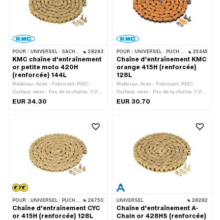
POUR :
UNIVERSEL · SACHS · KREIDLER
28283
POUR :
UNIVERSEL · PUCH · SACHS · PONY / CILO (BÊTA 521 & 512) · ZÜNDAPP BELMONDO · TOMOS · BYE BIKE
25445
KMC chaîne d'entraînement
Chaîne d'entraînement KMC
or petite moto 420H
orange 415H (renforcée)
(renforcée) 144L
128L
Matériau: Acier · Fabricant: KMC ·
Matériau: Acier · Fabricant: KMC ·
Surface: verni · Pas de la chaîne: 1/2"
Surface: verni · Pas de la chaîne: 1/2"
x 1/4" · Type de chaîne: 420H ·
x 3/16" · Type de chaîne: 415H ·
EUR 34.30
EUR 30.70
Circonférence de roulement: 1829 mm ·
Circonférence de roulement: 1626 mm ·
Nombre de maillons: 144 pcs · Type de
Nombre de maillons: 128 pcs · Type de
cadenas à chaîne: Fermeture à ressort
cadenas à chaîne: Fermeture à ressort
· Couleur: or
· Couleur: orange
POUR :
UNIVERSEL · PUCH · SACHS · PONY / CILO (BÊTA 521 & 512) · ZÜNDAPP BELMONDO · TOMOS · BYE BIKE
26750
UNIVERSEL
28282
Chaîne d'entraînement CYC
Chaîne d'entraînement A-
or 415H (renforcée) 128L
Chain or 428HS (renforcée)