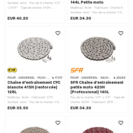
144L Petite moto
Surface: verni · Pas de la chaîne: 1/2"
x 3/16" · Type de chaîne: 415H ·
Matériau: Acier · Fabricant: Chaîne A ·
Fabricant: CYC · Matériau: Acier ·
Surface: verni · Pas de la chaîne: 1/2"
Circonférence de roulement: 1626 mm ·
x 5/16" · Type de chaîne: 428H ·
EUR 40.20
EUR 34.30
Nombre de maillons: 128 pcs · Type de
Circonférence de roulement: 1829 mm ·
cadenas à chaîne: Fermeture à ressort
Nombre de maillons: 144 pcs · Type de
· Couleur: or
cadenas à chaîne: Fermeture à ressort
· Couleur: or
POUR :
UNIVERSEL · PUCH · SACHS · PONY / CILO (BÊTA 521 & 512) · ZÜNDAPP BELMONDO · TOMOS · BYE BIKE
17317
POUR :
UNIVERSEL · SACHS · KREIDLER
25265
Chaîne d'entraînement CYC
SFR Chaîne d'entraînement
blanche 415H (renforcée)
petite moto 420H
128L
(Professional) 140L
Matériau: Acier · Fabricant: CYC ·
Pas de la chaîne: 1/2" x 1/4" · Type de
Surface: verni · Pas de la chaîne: 1/2"
chaîne: 420P · Fabricant: SFR ·
x 3/16" · Type de chaîne: 415H ·
Matériau: Acier · Surface: verni ·
EUR 35.50
EUR 34.30
Circonférence de roulement: 1626 mm ·
Couleur: or · Circonférence de
Nombre de maillons: 128 pcs · Type de
roulement: 1778 mm · Nombre de
cadenas à chaîne: Fermeture à ressort
maillons: 140 pcs · Type de cadenas à
· Couleur: blanc
chaîne: Fermeture à ressort