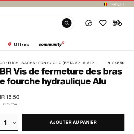
Français
Offres
UR :
PUCH · SACHS · PONY / CILO (BÊTA 521 & 512) · PIAGGIO
24850
BR Vis de fermeture des bras
e fourche hydraulique Alu
R 16.50
cl. 21 % TVA
1
AJOUTER AU PANIER