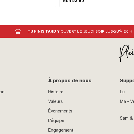
EUR 23.60
lication: Standard · Surface:
logement (C): 66 mm · Ø du logement (D): 18 mm 
face: nickelé · Entraînement: Fente ·
Distance nipple à ressort - centre (E): 75 mm · L
ns extérieurs · Tête de vis:
du pied de support (F): 20 mm · Largeur du pied 
 serrage: 7 mm
support (F): 50 mm · Hauteur totale: 220 mm
TU FINIS TARD ?
OUVERT LE JEUDI SOIR JUSQU'À 20 H
À propos de nous
Supp
ion
Histoire
Lu
Valeurs
Ma - V
Évènements
Sam &
L'équipe
Engagement