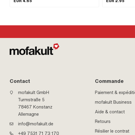
EUR 4.65
EUR 2.95
Connecteur · Nombre de points de fixation: 2 pcs
Laiton · Champ d'app
galvanisé bleu · Sur
Entraînement: Six pa
Hexagonal · Clé de
Contact
Commande
mofakult GmbH
Paiement & expédit
Turmstraße 5
mofakult Business
78467 Konstanz
Aide & contact
Allemagne
Retours
info@mofakult.de
Résilier le contrat
+49 7531 71 73 170