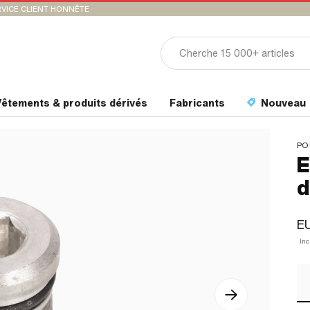
VICE CLIENT HONNÊTE
êtements & produits dérivés
Fabricants
Nouveau
PO
E
d
EU
In