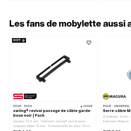
Les fans de mobylette aussi 
HOT
POUR :
PUCH
10029
POUR :
UNIVERSEL 
swiing® revival passage de câble garde-
Serre-câble M
boue noir | Puch
Ø extérieur: 8 mm ·
Hauteur: 12.5 mm · Fabricant: swiing® revival parts ·
Fabricant: Magura · 
Longueur totale: 74 mm · Distance entre les trous: 63 mm
M6x1 (filetage stand
· Matériau: Plastique · Couleur: noir · Type de fixation:
Longueur totale: 15 