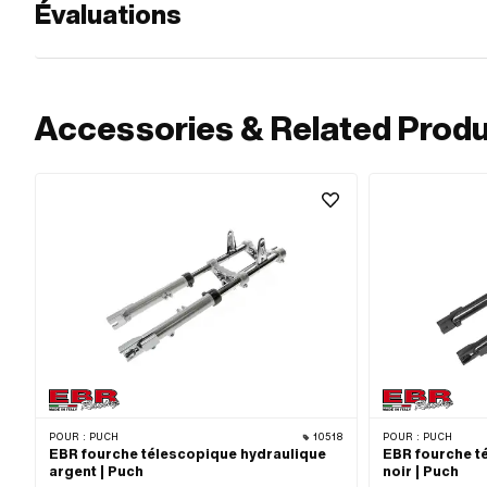
Évaluations
Accessories & Related Prod
POUR :
PUCH
10518
POUR :
PUCH
EBR fourche télescopique hydraulique
EBR fourche t
argent | Puch
noir | Puch