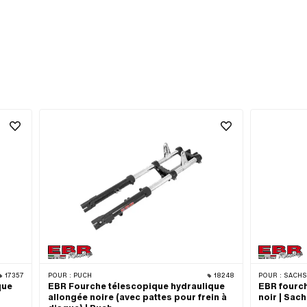
17357
POUR :
PUCH
18248
POUR :
SACHS 
que
EBR Fourche télescopique hydraulique
EBR fourc
allongée noire (avec pattes pour frein à
noir | Sac