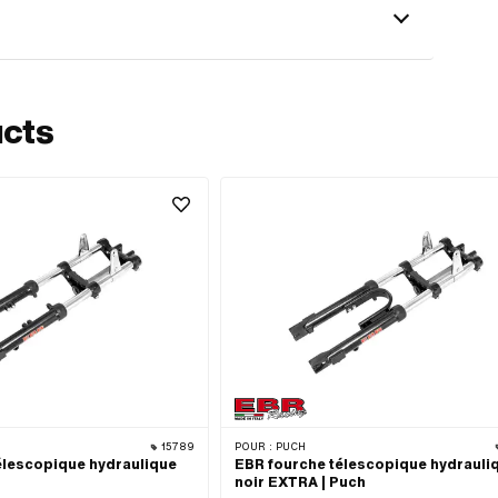
ucts
15789
POUR :
PUCH
élescopique hydraulique
EBR fourche télescopique hydrauli
noir EXTRA | Puch