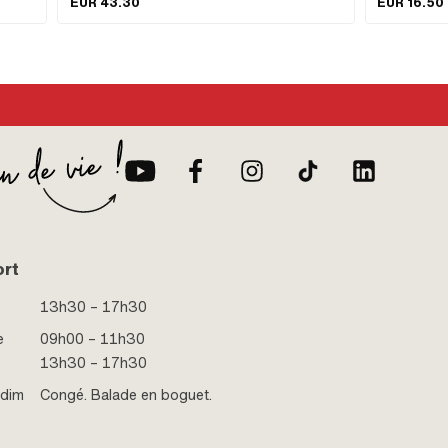
EUR 43.30
EUR 16.50
·
349.4.28.603.2 · Puch numéro OEM: 349.7.28.503.2
Distance entre
argeur
de
ort
13h30 – 17h30
e
09h00 – 11h30
13h30 – 17h30
 dim
Congé. Balade en boguet.