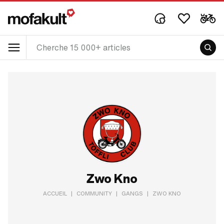
Zwo Kno
ACCUEIL
|
COMMUNITY
|
GANGS
|
ZWO KNO