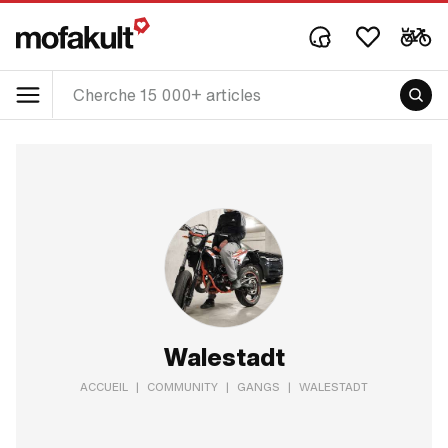
Walestadt
ACCUEIL
|
COMMUNITY
|
GANGS
|
WALESTADT