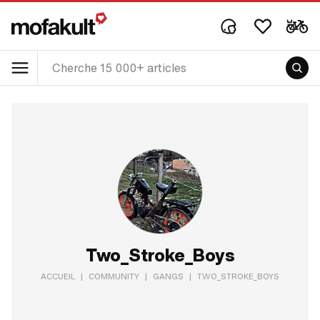
Two_Stroke_Boys
ACCUEIL
|
COMMUNITY
|
GANGS
|
TWO_STROKE_BOYS