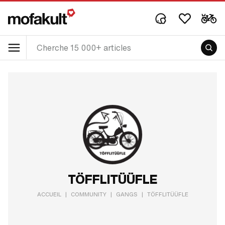
TÖFFLITÜÜFLE
ACCUEIL
|
COMMUNITY
|
GANGS
|
TÖFFLITÜÜFLE