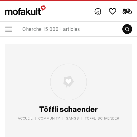
Töffli schaender
ACCUEIL
|
COMMUNITY
|
GANGS
|
TÖFFLI SCHAENDER