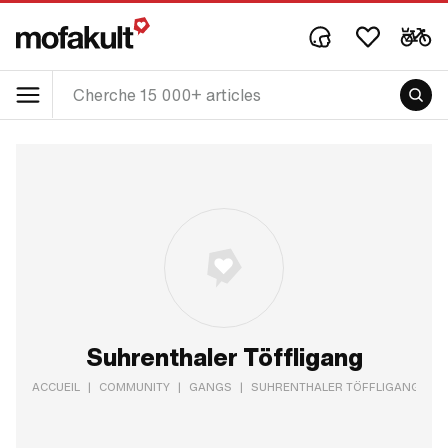
Suhrenthaler Töffligang
ACCUEIL
|
COMMUNITY
|
GANGS
|
SUHRENTHALER TÖFFLIGANG