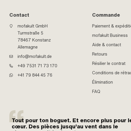
Contact
Commande
mofakult GmbH
Paiement & expédit
Turmstraße 5
mofakult Business
78467 Konstanz
Aide & contact
Allemagne
Retours
info@mofakult.de
Résilier le contrat
+49 7531 71 73 170
Conditions de rétra
+41 79 844 45 76
Élimination
FAQ
Tout pour ton boguet. Et encore plus pour l
cœur. Des pièces jusqu’au vent dans le