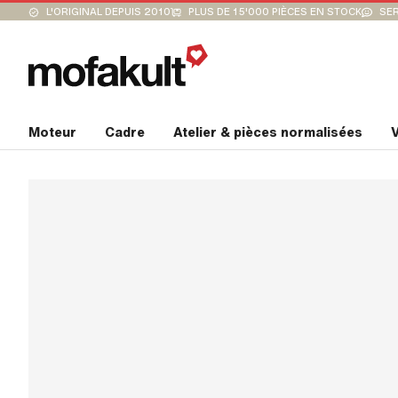
L'ORIGINAL DEPUIS 2010
PLUS DE 15'000 PIÈCES EN STOCK
SER
Moteur
Cadre
Atelier & pièces normalisées
V