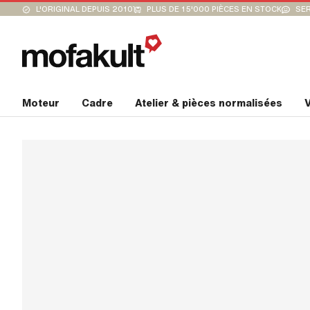
L'ORIGINAL DEPUIS 2010
PLUS DE 15'000 PIÈCES EN STOCK
SER
Moteur
Cadre
Atelier & pièces normalisées
V