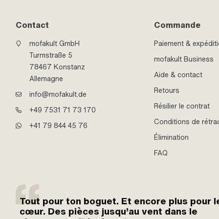
Contact
Commande
mofakult GmbH
Paiement & expédit
Turmstraße 5
mofakult Business
78467 Konstanz
Aide & contact
Allemagne
Retours
info@mofakult.de
Résilier le contrat
+49 7531 71 73 170
Conditions de rétra
+41 79 844 45 76
Élimination
FAQ
Tout pour ton boguet. Et encore plus pour l
cœur. Des pièces jusqu’au vent dans le