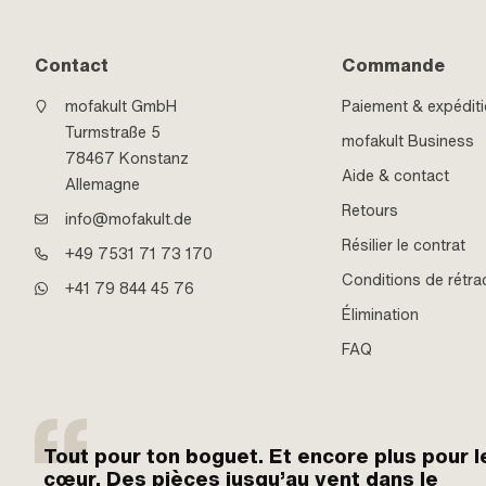
Contact
Commande
mofakult GmbH
Paiement & expédit
Turmstraße 5
mofakult Business
78467 Konstanz
Aide & contact
Allemagne
Retours
info@mofakult.de
Résilier le contrat
+49 7531 71 73 170
Conditions de rétra
+41 79 844 45 76
Élimination
FAQ
Tout pour ton boguet. Et encore plus pour l
cœur. Des pièces jusqu’au vent dans le