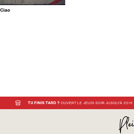
 Ciao
TU FINIS TARD ?
OUVERT LE JEUDI SOIR JUSQU'À 20 H