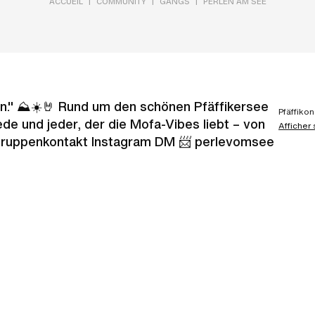
|
|
|
ACCUEIL
COMMUNITY
GANGS
PERLEN AM SEE
en." ⛰️☀️🤘 Rund um den schönen Pfäffikersee
Pfäffikon
jede und jeder, der die Mofa-Vibes liebt – von
Afficher
 Gruppenkontakt Instagram DM 📨 perlevomsee