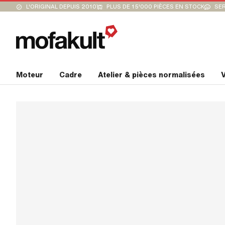
L'ORIGINAL DEPUIS 2010
PLUS DE 15'000 PIÈCES EN STOCK
SER
Moteur
Cadre
Atelier & pièces normalisées
V