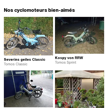
Nos cyclomoteurs bien-aimés
Kospy von RRW
Severins geiles Classic
Tomos Sprint
Tomos Classic