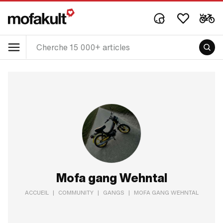
Mofa gang Wehntal
ACCUEIL
|
COMMUNITY
|
GANGS
|
MOFA GANG WEHNTAL