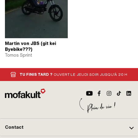
Martin von JBS (git kei
Byebike???)
Tomos Sprint
TU FINIS TARD ?
OUVERT LE JEUDI SOIR JUSQU'À 20 H
Contact