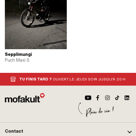
Sepplimungi
Puch Maxi S
TU FINIS TARD ?
OUVERT LE JEUDI SOIR JUSQU'À 20 H
Contact