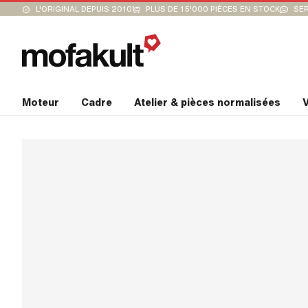
L'ORIGINAL DEPUIS 2010
PLUS DE 15'000 PIÈCES EN STOCK
SER
Moteur
Cadre
Atelier & pièces normalisées
V