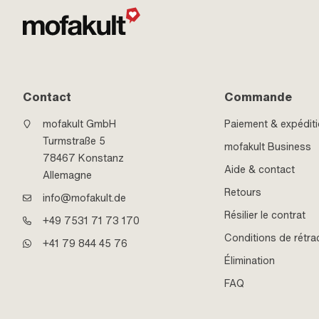
Contact
Commande
mofakult GmbH
Paiement & expédit
Turmstraße 5
mofakult Business
78467 Konstanz
Aide & contact
Allemagne
Retours
info@mofakult.de
Résilier le contrat
+49 7531 71 73 170
Conditions de rétra
+41 79 844 45 76
Élimination
FAQ