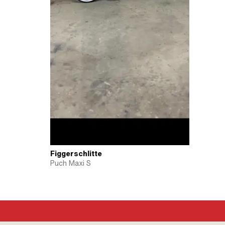
Figgerschlitte
Puch Maxi S