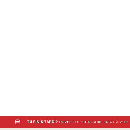
TU FINIS TARD ?
OUVERT LE JEUDI SOIR JUSQU'À 20 H