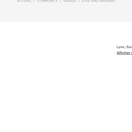
|
|
|
ACCUEIL
COMMUNITY
GANGS
LYSS UND UMGEBIG
Lyss, Su
Afficher