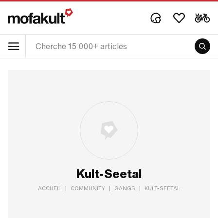
Kult-Seetal
ACCUEIL
|
COMMUNITY
|
GANGS
|
KULT-SEETAL