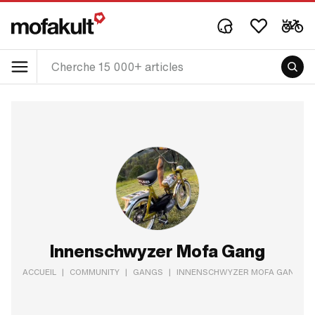
Innenschwyzer Mofa Gang
ACCUEIL
|
COMMUNITY
|
GANGS
|
INNENSCHWYZER MOFA GANG