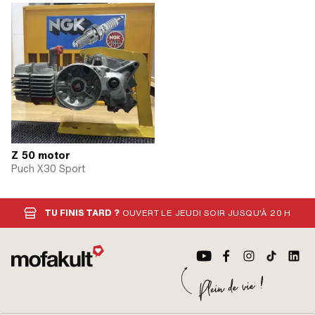
Z 50 motor
Puch X30 Sport
TU FINIS TARD ?
OUVERT LE JEUDI SOIR JUSQU'À 20 H