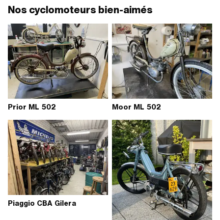
Nos cyclomoteurs bien-aimés
Prior ML 502
Moor ML 502
Piaggio CBA Gilera