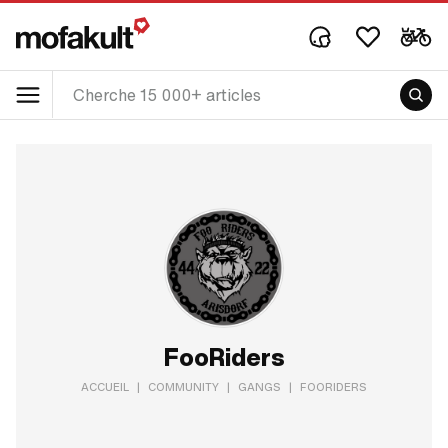
FooRiders
ACCUEIL
|
COMMUNITY
|
GANGS
|
FOORIDERS