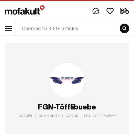
FGN-Töfflibuebe
ACCUEIL
|
COMMUNITY
|
GANGS
|
FGN-TÖFFLIBUEBE