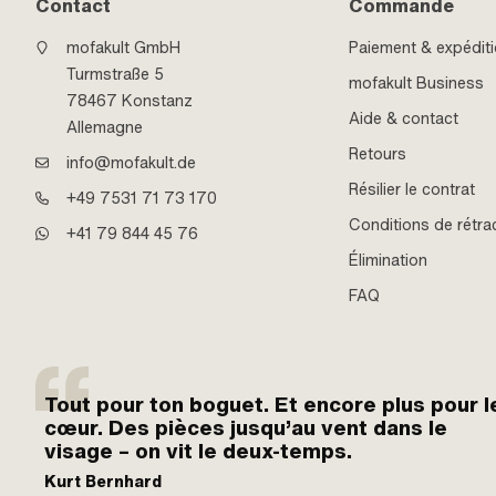
Contact
Commande
mofakult GmbH
Paiement & expédit
Turmstraße 5
mofakult Business
78467 Konstanz
Aide & contact
Allemagne
Retours
info@mofakult.de
Résilier le contrat
+49 7531 71 73 170
Conditions de rétra
+41 79 844 45 76
Élimination
FAQ
Tout pour ton boguet. Et encore plus pour l
cœur. Des pièces jusqu’au vent dans le
visage – on vit le deux-temps.
Kurt Bernhard