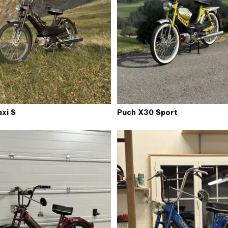
xi S
Puch X30 Sport