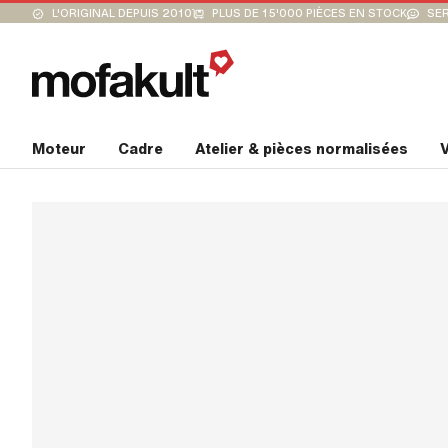
L'ORIGINAL DEPUIS 2010
PLUS DE 15'000 PIÈCES EN STOCK
SER
Moteur
Cadre
Atelier & pièces normalisées
V