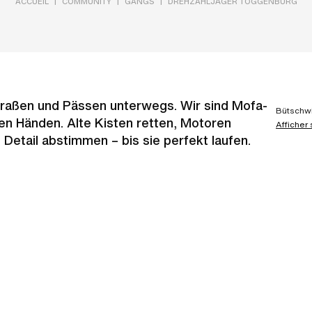
|
|
|
ACCUEIL
COMMUNITY
GANGS
DREHZAHLJÄGER TOGGENBURG
traßen und Pässen unterwegs. Wir sind Mofa-
Bütschwi
den Händen. Alte Kisten retten, Motoren
Afficher
 Detail abstimmen – bis sie perfekt laufen.