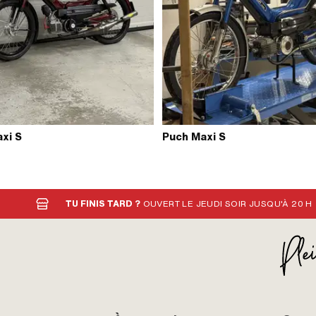
xi S
Puch Maxi S
TU FINIS TARD ?
OUVERT LE JEUDI SOIR JUSQU'À 20 H