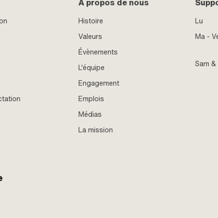
À propos de nous
Supp
ion
Histoire
Lu
Valeurs
Ma - V
Évènements
Sam &
L'équipe
Engagement
ctation
Emplois
Médias
La mission
e