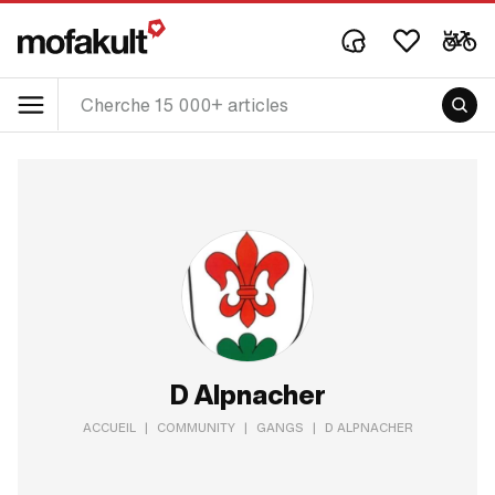
D Alpnacher
ACCUEIL
|
COMMUNITY
|
GANGS
|
D ALPNACHER