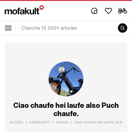
Ciao chaufe hei laufe also Puch
chaufe.
ACCUEIL
|
COMMUNITY
|
GANGS
|
CIAO CHAUFE HEI LAUFE ALSO PU