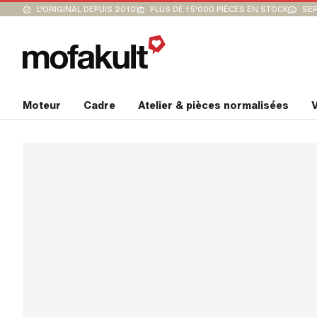
L'ORIGINAL DEPUIS 2010
PLUS DE 15'000 PIÈCES EN STOCK
SER
Moteur
Cadre
Atelier & pièces normalisées
V