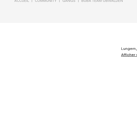
|
|
|
ACCUEIL
COMMUNITY
GANGS
BUBA TEAM OBWALDEN
Lungern,
Afficher