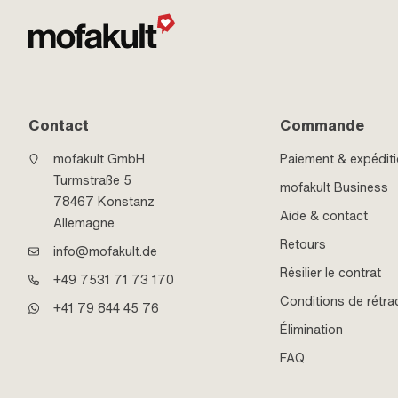
Contact
Commande
mofakult GmbH
Paiement & expédit
Turmstraße 5
mofakult Business
78467 Konstanz
Aide & contact
Allemagne
Retours
info@mofakult.de
Résilier le contrat
+49 7531 71 73 170
Conditions de rétra
+41 79 844 45 76
Élimination
FAQ