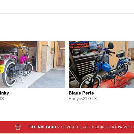
inky
Blaue Perle
03
Pony 521 GTX
TU FINIS TARD ?
OUVERT LE JEUDI SOIR JUSQU'À 20 H