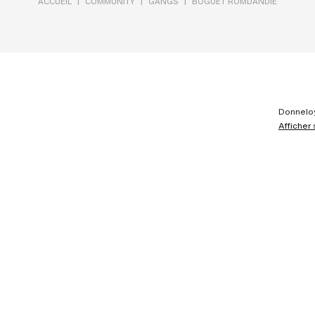
|
|
|
ACCUEIL
COMMUNITY
GANGS
BOGUET ROMDANDIE
Donnelo
Afficher