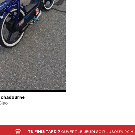
 chadourne
Ciao
TU FINIS TARD ?
OUVERT LE JEUDI SOIR JUSQU'À 20 H