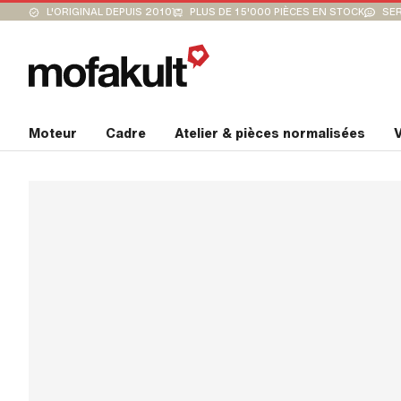
L'ORIGINAL DEPUIS 2010
PLUS DE 15'000 PIÈCES EN STOCK
SER
Moteur
Cadre
Atelier & pièces normalisées
V