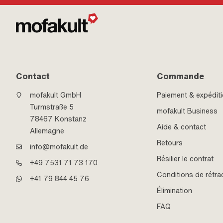
Contact
Commande
mofakult GmbH
Paiement & expédit
Turmstraße 5
mofakult Business
78467 Konstanz
Aide & contact
Allemagne
Retours
info@mofakult.de
Résilier le contrat
+49 7531 71 73 170
Conditions de rétra
+41 79 844 45 76
Élimination
FAQ