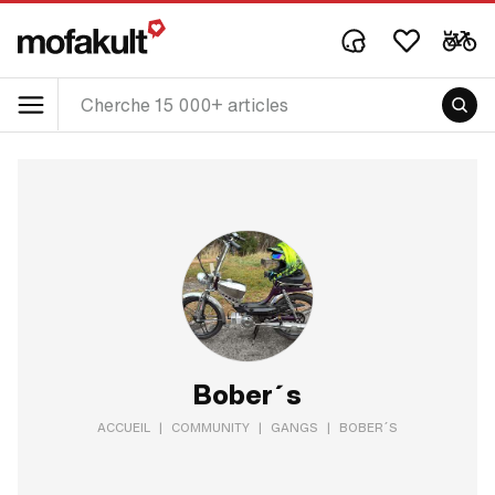
Bober´s
ACCUEIL
|
COMMUNITY
|
GANGS
|
BOBER´S