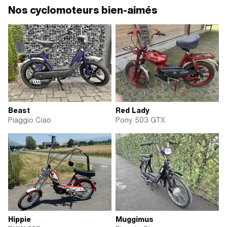
Nos cyclomoteurs bien-aimés
Beast
Red Lady
Piaggio Ciao
Pony 503 GTX
Hippie
Muggimus