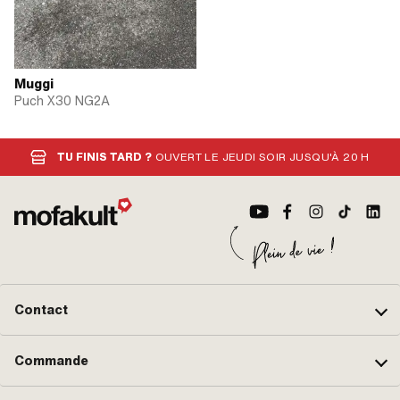
Muggi
Puch X30 NG2A
TU FINIS TARD ?
OUVERT LE JEUDI SOIR JUSQU'À 20 H
Contact
Commande