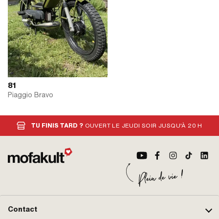
81
Piaggio Bravo
TU FINIS TARD ?
OUVERT LE JEUDI SOIR JUSQU'À 20 H
Contact