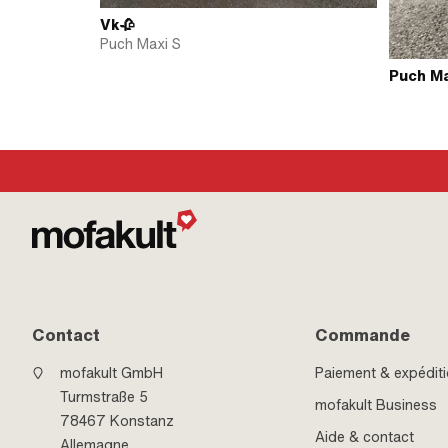
Vk🥀
Puch Maxi S
Puch Ma
Contact
Commande
mofakult GmbH
Paiement & expédit
Turmstraße 5
mofakult Business
78467 Konstanz
Aide & contact
Allemagne