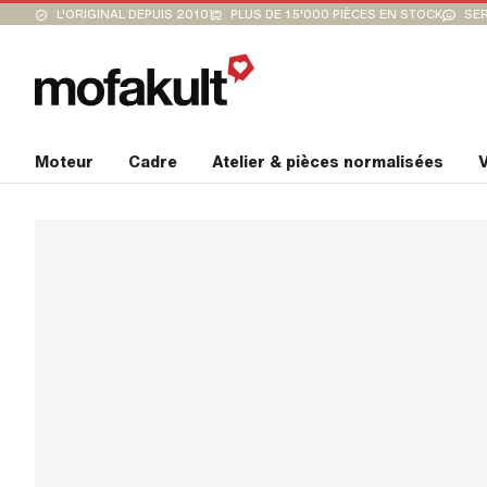
L'ORIGINAL DEPUIS 2010
PLUS DE 15'000 PIÈCES EN STOCK
SER
Moteur
Cadre
Atelier & pièces normalisées
V