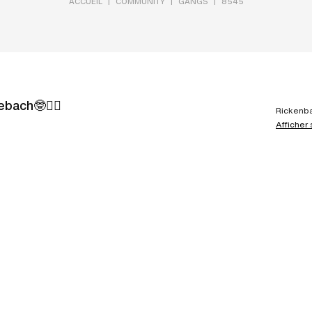
|
|
|
ACCUEIL
COMMUNITY
GANGS
8545
kebach🤓☝🏻
Rickenba
Afficher