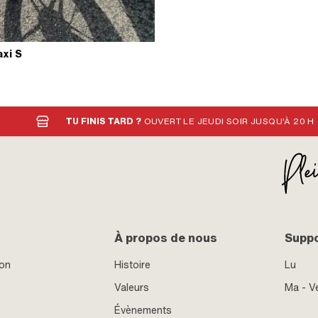
xi S
TU FINIS TARD ?
OUVERT LE JEUDI SOIR JUSQU'À 20 H
À propos de nous
Supp
ion
Histoire
Lu
Valeurs
Ma - V
Évènements