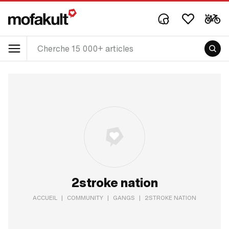
2stroke nation
ACCUEIL
|
COMMUNITY
|
GANGS
|
2STROKE NATION