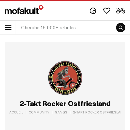
2-Takt Rocker Ostfriesland
ACCUEIL
|
COMMUNITY
|
GANGS
|
2-TAKT ROCKER OSTFRIESLAND