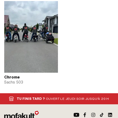
Chrome
Sachs 503
TU FINIS TARD ?
OUVERT LE JEUDI SOIR JUSQU'À 20 H