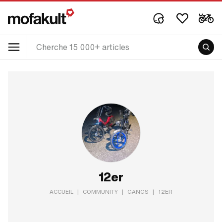
12er
ACCUEIL
|
COMMUNITY
|
GANGS
|
12ER