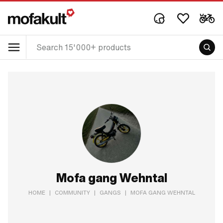
Mofa gang Wehntal
HOME
|
COMMUNITY
|
GANGS
|
MOFA GANG WEHNTAL