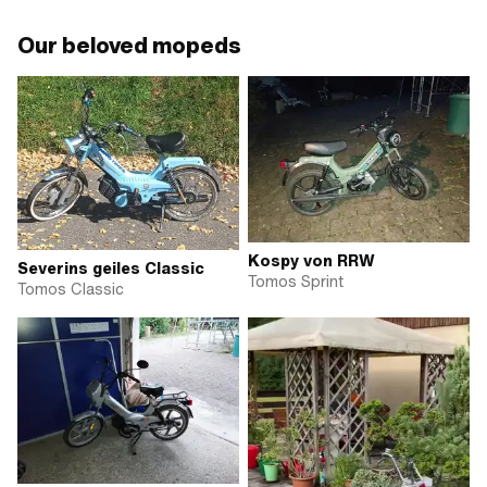
Our beloved mopeds
Kospy von RRW
Severins geiles Classic
Tomos Sprint
Tomos Classic