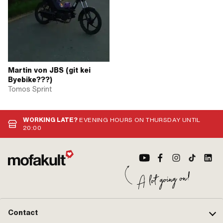
Martin von JBS (git kei
Byebike???)
Tomos Sprint
WORKING LATE?
EVENING HOURS ON THURSDAY UNTIL
20:00
Contact