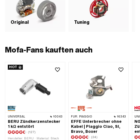
Original
Tuning
Mofa-Fans kauften auch
HOT
UNIVERSAL
10043
FÜR:
PIAGGIO
16343
UN
BERU Zündkerzenstecker
EFFE Unterbrecher ohne
NG
1 kΩ entstört
Kabel | Piaggio Ciao, SI,
Zü
Bravo, Boxer
en
(127)
(24)
Hersteller: BERU · Material: Blech