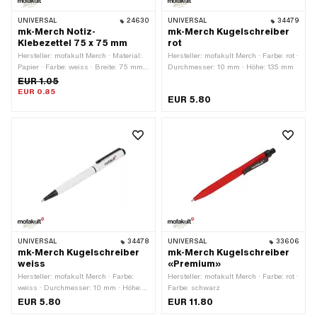
UNIVERSAL
24630
UNIVERSAL
34479
mk-Merch Notiz-
mk-Merch Kugelschreiber
Klebezettel 75 x 75 mm
rot
Hersteller: mofakult Merch · Material:
Hersteller: mofakult Merch · Farbe: rot ·
Papier · Farbe: weiss · Breite: 75 mm ·
Durchmesser: 10 mm · Höhe: 135 mm
Höhe: 75 mm · Anzahl Seiten: 50 Stk.
EUR 1.05
EUR 0.85
EUR 5.80
UNIVERSAL
34478
UNIVERSAL
33606
mk-Merch Kugelschreiber
mk-Merch Kugelschreiber
weiss
«Premium»
Hersteller: mofakult Merch · Farbe:
Hersteller: mofakult Merch · Farbe: rot ·
weiss · Durchmesser: 10 mm · Höhe:
Farbe: schwarz
135 mm
EUR 5.80
EUR 11.80