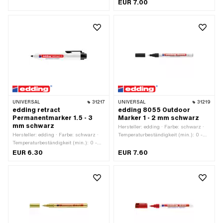
EUR 7.00
UNIVERSAL
31217
UNIVERSAL
31219
edding retract
edding 8055 Outdoor
Permanentmarker 1.5 - 3
Marker 1 - 2 mm schwarz
mm schwarz
Hersteller: edding · Farbe: schwarz ·
Hersteller: edding · Farbe: schwarz ·
Temperaturbeständigkeit (min.): 0 -
Temperaturbeständigkeit (min.): 0 -
130 °C · Strichbreite: 1 - 2
130 °C · Strichbreite: 1.5 - 3
EUR 6.30
EUR 7.60