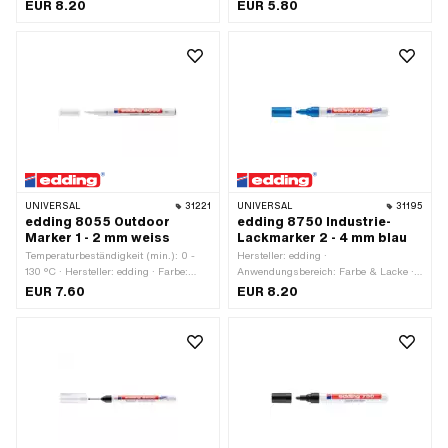
Anwendungsbereich: Farbe & Lacke
schwarz · Strichbreite: 1.5 - 3 ·
EUR 8.20
EUR 5.80
Anwendungsbereich: Farbe & Lacke
UNIVERSAL
31221
UNIVERSAL
31195
edding 8055 Outdoor
edding 8750 Industrie-
Marker 1 - 2 mm weiss
Lackmarker 2 - 4 mm blau
Temperaturbeständigkeit (min.): 0 -
Hersteller: edding ·
130 °C · Hersteller: edding · Farbe:
Anwendungsbereich: Farbe & Lacke ·
weiss · Strichbreite: 1 - 2
Farbe: blau · Temperaturbeständigkeit
EUR 7.60
EUR 8.20
(min.): 0 - 300 °C · Strichbreite: 2 - 4