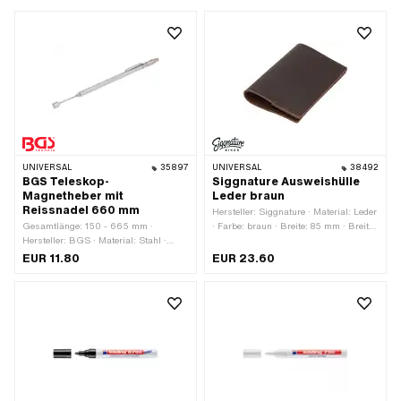
UNIVERSAL
35897
UNIVERSAL
38492
BGS Teleskop-
Siggnature Ausweishülle
Magnetheber mit
Leder braun
Reissnadel 660 mm
Hersteller: Siggnature · Material: Leder
Gesamtlänge: 150 - 665 mm ·
· Farbe: braun · Breite: 85 mm · Breite:
Hersteller: BGS · Material: Stahl ·
170 mm · Höhe: 120 mm
Oberfläche: verchromt · Anzahl
EUR 11.80
EUR 23.60
Bestandteile: 1 Stk. · Dicke: 6.8 mm