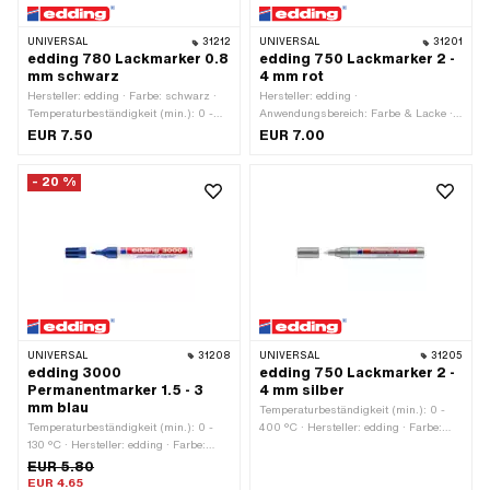
UNIVERSAL
31212
UNIVERSAL
31201
edding 780 Lackmarker 0.8
edding 750 Lackmarker 2 -
mm schwarz
4 mm rot
Hersteller: edding · Farbe: schwarz ·
Hersteller: edding ·
Temperaturbeständigkeit (min.): 0 -
Anwendungsbereich: Farbe & Lacke ·
400 °C · Strichbreite: 0.8
Farbe: rot · Temperaturbeständigkeit
EUR 7.50
EUR 7.00
(min.): 0 - 400 °C · Strichbreite: 2 - 4
- 20 %
UNIVERSAL
31208
UNIVERSAL
31205
edding 3000
edding 750 Lackmarker 2 -
Permanentmarker 1.5 - 3
4 mm silber
mm blau
Temperaturbeständigkeit (min.): 0 -
Temperaturbeständigkeit (min.): 0 -
400 °C · Hersteller: edding · Farbe:
130 °C · Hersteller: edding · Farbe:
silber · Strichbreite: 2 - 4 ·
blau · Strichbreite: 1.5 - 3 ·
Anwendungsbereich: Farbe & Lacke
EUR 5.80
Anwendungsbereich: Farbe & Lacke
EUR 4.65