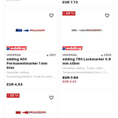
EUR 7.70
mm
- 28 %
UNIVERSAL
31211
UNIVERSAL
31226
edding 400
edding 780 Lackmarker 0.8
Permanentmarker 1 mm
mm silber
blau
Hersteller: edding · Farbe: silber ·
Hersteller: edding ·
Temperaturbeständigkeit (min.): 0 -
Anwendungsbereich: Farbe & Lacke ·
400 °C · Strichbreite: 0.8
EUR 7.50
Farbe: blau · Temperaturbeständigkeit
EUR 5.35
EUR 4.65
(min.): 0 - 130 °C · Strichbreite: 1
- 20 %