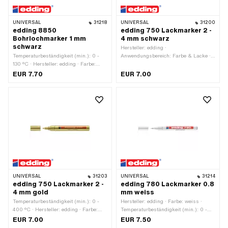
UNIVERSAL
31218
UNIVERSAL
31200
edding 8850
edding 750 Lackmarker 2 -
Bohrlochmarker 1 mm
4 mm schwarz
schwarz
Hersteller: edding ·
Temperaturbeständigkeit (min.): 0 -
Anwendungsbereich: Farbe & Lacke ·
130 °C · Hersteller: edding · Farbe:
Farbe: schwarz ·
schwarz · Strichbreite: 1
Temperaturbeständigkeit (min.): 0 -
EUR 7.70
EUR 7.00
400 °C · Strichbreite: 2 - 4
UNIVERSAL
31203
UNIVERSAL
31214
edding 750 Lackmarker 2 -
edding 780 Lackmarker 0.8
4 mm gold
mm weiss
Temperaturbeständigkeit (min.): 0 -
Hersteller: edding · Farbe: weiss ·
400 °C · Hersteller: edding · Farbe:
Temperaturbeständigkeit (min.): 0 -
gold · Strichbreite: 2 - 4 ·
400 °C · Strichbreite: 0.8
EUR 7.00
EUR 7.50
Anwendungsbereich: Farbe & Lacke