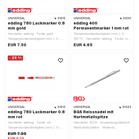
UNIVERSAL
31215
UNIVERSAL
31210
edding 780 Lackmarker 0.8
edding 400
mm gold
Permanentmarker 1 mm rot
Hersteller: edding · Farbe: gold ·
Temperaturbeständigkeit (min.): 0 -
Temperaturbeständigkeit (min.): 0 -
130 °C · Hersteller: edding · Farbe: rot ·
400 °C · Strichbreite: 0.8
Strichbreite: 1 · Anwendungsbereich:
EUR 7.50
EUR 4.65
Farbe & Lacke
- 28 %
UNIVERSAL
31213
UNIVERSAL
31023
edding 780 Lackmarker 0.8
BGS Reissnadel mit
mm rot
Hartmetallspitze
Hersteller: edding · Farbe: rot ·
Hersteller: BGS · Anwendungsbereich:
Temperaturbeständigkeit (min.): 0 -
Werkstattzubehör · Material:
400 °C · Strichbreite: 0.8
Hartmetall · Material: Metall ·
EUR 7.50
Gesamtlänge: 150 mm · Ø aussen: 6
EUR 5.35