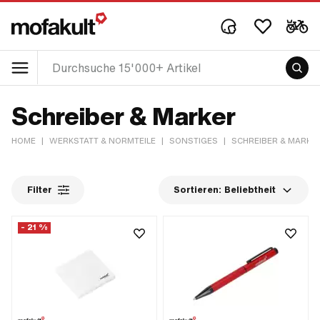
Schreiber & Marker
HOME
|
WERKSTATT & NORMTEILE
|
SONSTIGES
|
SCHREIBER & MARKE
Filter
Sortieren:
Beliebtheit
- 21 %