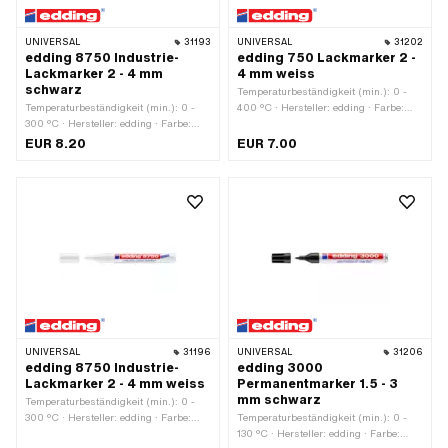
UNIVERSAL
31193
UNIVERSAL
31202
edding 8750 Industrie-
edding 750 Lackmarker 2 -
Lackmarker 2 - 4 mm
4 mm weiss
schwarz
Temperaturbeständigkeit (min.): 0 -
Temperaturbeständigkeit (min.): 0 -
400 °C · Hersteller: edding · Farbe:
300 °C · Hersteller: edding · Farbe:
weiss · Strichbreite: 2 - 4 ·
schwarz · Strichbreite: 2 - 4 ·
Anwendungsbereich: Farbe & Lacke
EUR 8.20
EUR 7.00
Anwendungsbereich: Farbe & Lacke
UNIVERSAL
31196
UNIVERSAL
31206
edding 8750 Industrie-
edding 3000
Lackmarker 2 - 4 mm weiss
Permanentmarker 1.5 - 3
mm schwarz
Temperaturbeständigkeit (min.): 0 -
300 °C · Hersteller: edding · Farbe:
Temperaturbeständigkeit (min.): 0 -
weiss · Strichbreite: 2 - 4 ·
130 °C · Hersteller: edding · Farbe: