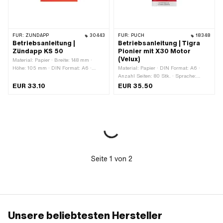
FÜR:
ZÜNDAPP
30443
FÜR:
PUCH
18348
Betriebsanleitung |
Betriebsanleitung | Tigra
Zündapp KS 50
Pionier mit X30 Motor
(Velux)
Material: Papier · Breite: 148 mm ·
Höhe: 105 mm · DIN Format: A6 ·
Material: Papier · DIN Format: A6 ·
Anzahl Seiten: 36 Stk. · Sprache:
Anzahl Seiten: 80 Stk. · Sprache:
Deutsch
Deutsch
EUR 33.10
EUR 35.50
Seite
1
von
2
Unsere beliebtesten Hersteller