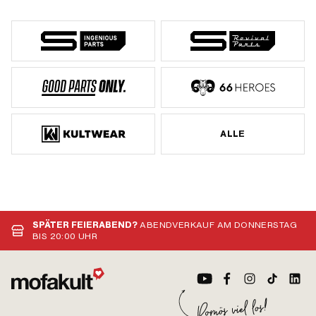
ALLE
SPÄTER FEIERABEND?
ABENDVERKAUF AM DONNERSTAG
BIS 20:00 UHR