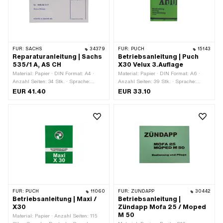
FÜR:
SACHS
34379
FÜR:
PUCH
15143
Reparaturanleitung | Sachs
Betriebsanleitung | Puch
535/1 A, AS CH
X30 Velux 3.Auflage
Material: Papier · DIN Format: A4 ·
Material: Papier · DIN Format: A6 ·
Anzahl Seiten: 34 Stk. · Sprache:
Anzahl Seiten: 39 Stk. · Sprache:
Deutsch · Sprache: Französisch
Deutsch
EUR 41.40
EUR 33.10
FÜR:
PUCH
11060
FÜR:
ZÜNDAPP
30442
Betriebsanleitung | Maxi /
Betriebsanleitung |
X30
Zündapp Mofa 25 / Moped
M 50
Material: Papier · Anzahl Seiten: 115