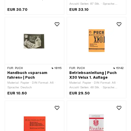
Deutsch · Sprache: Französisch
Anzahl Seiten: 87 Stk. · Sprache:
Deutsch · Sprache: Französisch
EUR 30.70
EUR 33.10
FÜR:
PUCH
18115
FÜR:
PUCH
15142
Handbuch «sparsam
Betriebsanleitung | Puch
fahren» | Puch
X30 Velux 1. Auflage
Material: Papier · DIN Format: A6 ·
Material: Papier · DIN Format: A6 ·
Sprache: Deutsch
Anzahl Seiten: 48 Stk. · Sprache:
Deutsch
EUR 10.60
EUR 29.50