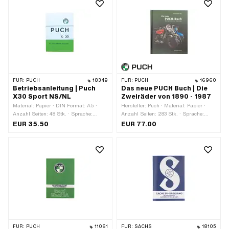
FÜR:
PUCH
18349
FÜR:
PUCH
16960
Betriebsanleitung | Puch
Das neue PUCH Buch | Die
X30 Sport NS/NL
Zweiräder von 1890 - 1987
Material: Papier · DIN Format: A5 ·
Hersteller: Puch · Material: Papier ·
Anzahl Seiten: 48 Stk. · Sprache:
Anzahl Seiten: 283 Stk. · Sprache:
Deutsch
Deutsch
EUR 35.50
EUR 77.00
FÜR:
PUCH
11061
FÜR:
SACHS
18105