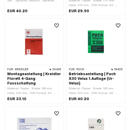
Stk. · Sprache: Deutsch · Sprache:
Material: Papier · Breite: 210 mm ·
Französisch
Höhe: 210 mm · DIN Format: A5 ·
Anzahl Seiten: 50 Stk. · Sprache:
EUR 40.20
EUR 29.50
Deutsch
FÜR:
KREIDLER
30435
FÜR:
PUCH
18430
Montageanleitung | Kreidler
Betriebsanleitung | Puch
Florett 4-Gang
X30 Velux 1.Auflage (Ur-
Fussschaltung
Velux)
Material: Papier · Breite: 148 mm ·
Material: Papier · Breite: 148 mm ·
Höhe: 210 mm · DIN Format: A5 ·
Höhe: 105 mm · DIN Format: A6 ·
Anzahl Seiten: 27 Stk. · Sprache:
Anzahl Seiten: 40 Stk. · Sprache:
EUR 33.10
EUR 40.20
Deutsch
Deutsch