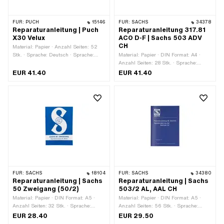
FÜR:
PUCH
15146
FÜR:
SACHS
34378
Reparaturanleitung | Puch
Reparaturanleitung 317.81
X30 Velux
ACO D-F | Sachs 503 ADV
CH
Material: Papier · Anzahl Seiten: 52
Stk. · Sprache: Deutsch · Sprache:
Material: Papier · DIN Format: A4 ·
Französisch
Anzahl Seiten: 28 Stk. · Sprache:
Deutsch · Sprache: Französisch
EUR 41.40
EUR 41.40
FÜR:
SACHS
18104
FÜR:
SACHS
34380
Reparaturanleitung | Sachs
Reparaturanleitung | Sachs
50 Zweigang (50/2)
503/2 AL, AAL CH
Material: Papier · DIN Format: A5 ·
Material: Papier · DIN Format: A5 ·
Anzahl Seiten: 32 Stk. · Sprache:
Anzahl Seiten: 56 Stk. · Sprache:
Deutsch
Deutsch
EUR 28.40
EUR 29.50