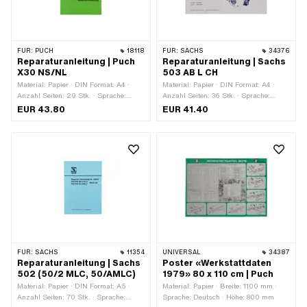
FÜR:
PUCH
18118
FÜR:
SACHS
34376
Reparaturanleitung | Puch
Reparaturanleitung | Sachs
X30 NS/NL
503 AB L CH
Material: Papier · DIN Format: A4 ·
Material: Papier · DIN Format: A4 ·
Anzahl Seiten: 29 Stk. · Sprache:
Anzahl Seiten: 36 Stk. · Sprache:
Deutsch
Deutsch · Sprache: Französisch
EUR 43.80
EUR 41.40
FÜR:
SACHS
11354
UNIVERSAL
34387
Reparaturanleitung | Sachs
Poster «Werkstattdaten
502 (50/2 MLC, 50/AMLC)
1979» 80 x 110 cm | Puch
Material: Papier · DIN Format: A5 ·
Material: Papier · Breite: 1100 mm ·
Anzahl Seiten: 70 Stk. · Sprache:
Sprache: Deutsch · Höhe: 800 mm