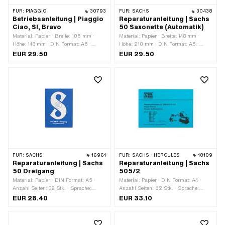
FÜR:
PIAGGIO
30793
FÜR:
SACHS
30438
Betriebsanleitung | Piaggio
Reparaturanleitung | Sachs
Ciao, SI, Bravo
50 Saxonette (Automatik)
Material: Papier · Breite: 105 mm ·
Material: Papier · Breite: 148 mm ·
Höhe: 148 mm · DIN Format: A6 ·
Höhe: 210 mm · DIN Format: A5 ·
Anzahl Seiten: 47 Stk. · Sprache:
Anzahl Seiten: 44 Stk. · Sprache:
EUR 29.50
EUR 29.50
Deutsch
Deutsch
FÜR:
SACHS
16961
FÜR:
SACHS · HERCULES
18109
Reparaturanleitung | Sachs
Reparaturanleitung | Sachs
50 Dreigang
505/2
Material: Papier · DIN Format: A5 ·
Material: Papier · DIN Format: A4 ·
Anzahl Seiten: 32 Stk. · Sprache:
Anzahl Seiten: 62 Stk. · Sprache:
Deutsch
Deutsch · Sprache: Englisch ·
EUR 28.40
EUR 33.10
Sprache: Französisch