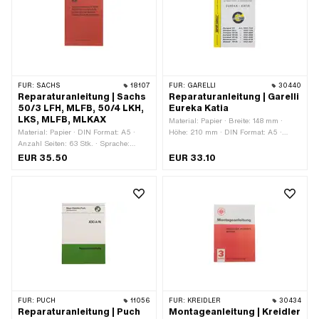
FÜR:
SACHS
18107
FÜR:
GARELLI
30440
Reparaturanleitung | Sachs
Reparaturanleitung | Garelli
50/3 LFH, MLFB, 50/4 LKH,
Eureka Katia
LKS, MLFB, MLKAX
Material: Papier · Breite: 148 mm ·
Material: Papier · DIN Format: A5 ·
Höhe: 210 mm · DIN Format: A5 ·
Anzahl Seiten: 63 Stk. · Sprache:
Anzahl Seiten: 20 Stk. · Sprache:
Deutsch
Deutsch
EUR 35.50
EUR 33.10
FÜR:
PUCH
11056
FÜR:
KREIDLER
30434
Reparaturanleitung | Puch
Montageanleitung | Kreidler