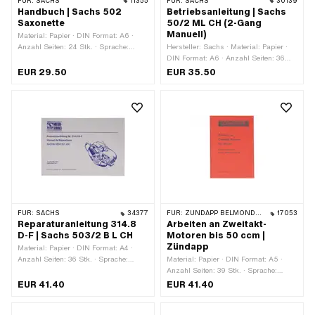
FÜR:
SACHS
11355
FÜR:
SACHS
30139
Handbuch | Sachs 502
Betriebsanleitung | Sachs
Saxonette
50/2 ML CH (2-Gang
Manuell)
Material: Papier · DIN Format: A6 ·
Anzahl Seiten: 24 Stk. · Sprache:
Hersteller: Sachs · Material: Papier ·
Deutsch
DIN Format: A6 · Anzahl Seiten: 36
Stk. · Sprache: Deutsch
EUR 29.50
EUR 35.50
FÜR:
SACHS
34377
FÜR:
ZÜNDAPP BELMONDO · ZÜNDAPP
17053
Reparaturanleitung 314.8
Arbeiten an Zweitakt-
D-F | Sachs 503/2 B L CH
Motoren bis 50 ccm |
Zündapp
Material: Papier · DIN Format: A4 ·
Anzahl Seiten: 36 Stk. · Sprache:
Material: Papier · DIN Format: A5 ·
Deutsch · Sprache: Französisch
Anzahl Seiten: 39 Stk. · Sprache:
Deutsch
EUR 41.40
EUR 41.40