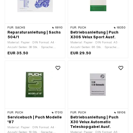
FÜR:
SACHS
18110
FÜR:
PUCH
18350
Reparaturanleitung | Sachs
Betriebsanleitung | Puch
504/1
X30S Velux Sport Ausf.
Material: Papier · DIN Format: A4 ·
Material: Papier · DIN Format: A5 ·
Anzahl Seiten: 38 Stk. · Sprache:
Anzahl Seiten: 86 Stk. · Sprache:
Deutsch · Sprache: Englisch ·
Deutsch
EUR 35.50
EUR 29.50
Sprache: Französisch
FÜR:
PUCH
17013
FÜR:
PUCH
18106
Servicebuch | Puch Modelle
Betriebsanleitung | Puch
'87
X30 Velux Automatic
Teleskopgabel Ausf.
Material: Papier · DIN Format: A4 ·
Anzahl Seiten: 18 Stk. · Sprache:
Material: Papier · DIN Format: A6 ·