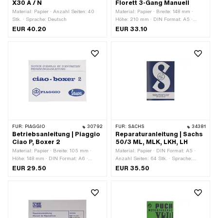
X30 A / N
Florett 3-Gang Manuell
Material: Papier · Anzahl Seiten: 40
Material: Papier · Breite: 148 mm ·
Stk. · Sprache: Deutsch
Höhe: 210 mm · DIN Format: A5 ·
Anzahl Seiten: 30 Stk. · Sprache:
EUR 40.20
EUR 33.10
Deutsch
FÜR:
PIAGGIO
30792
FÜR:
SACHS
34381
Betriebsanleitung | Piaggio
Reparaturanleitung | Sachs
Ciao P, Boxer 2
50/3 ML, MLK, LKH, LH
Material: Papier · Breite: 105 mm ·
Material: Papier · DIN Format: A5 ·
Höhe: 148 mm · DIN Format: A6 ·
Anzahl Seiten: 64 Stk. · Sprache:
Anzahl Seiten: 92 Stk. · Sprache:
Deutsch
EUR 29.50
EUR 35.50
Deutsch · Sprache: Französisch