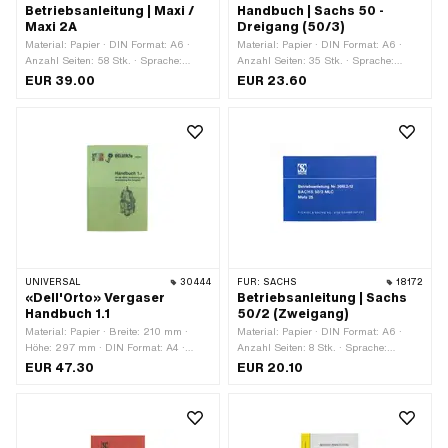
Betriebsanleitung | Maxi /
Handbuch | Sachs 50 -
Maxi 2A
Dreigang (50/3)
Material: Papier · DIN Format: A6 ·
Material: Papier · DIN Format: A6 ·
Anzahl Seiten: 58 Stk. · Sprache:
Anzahl Seiten: 35 Stk. · Sprache:
Deutsch · Sprache: Französisch
Deutsch
EUR 39.00
EUR 23.60
UNIVERSAL
30444
FÜR:
SACHS
18172
«Dell'Orto» Vergaser
Betriebsanleitung | Sachs
Handbuch 1.1
50/2 (Zweigang)
Material: Papier · Breite: 210 mm ·
Material: Papier · DIN Format: A6 ·
Höhe: 297 mm · DIN Format: A4 ·
Anzahl Seiten: 8 Stk. · Sprache:
Anzahl Seiten: 36 Stk. · Sprache:
Deutsch
EUR 47.30
EUR 20.10
Deutsch