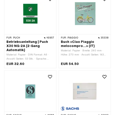
FÜR:
PUCH
16957
FÜR:
PIAGGIO
35338
Betriebsanleitung | Puch
Buch «Ciao Piaggio
X30 NG-2A (2-Gang
melocompro...» (IT)
Automatik)
Material: Papier · Breite: 240 mm ·
Material: Papier · DIN Format: A6 ·
Höhe: 270 mm · Anzahl Seiten: 143
Anzahl Seiten: 53 Stk. · Sprache:
Stk. · Sprache: Italienisch
Deutsch · Sprache: Französisch
EUR 32.60
EUR 54.50