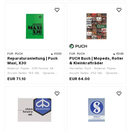
FÜR:
PUCH
11055
FÜR:
PUCH
15145
Reparaturanleitung | Puch
PUCH Buch | Mopeds, Roller
Maxi, X30
& Kleinkrafträder
Material: Papier · DIN Format: A4 ·
Hersteller: Puch · Material: Papier ·
Anzahl Seiten: 165 Stk. · Sprache:
Anzahl Seiten: 262 Stk. · Sprache:
Deutsch · Sprache: Französisch
Deutsch
EUR 71.10
EUR 64.00