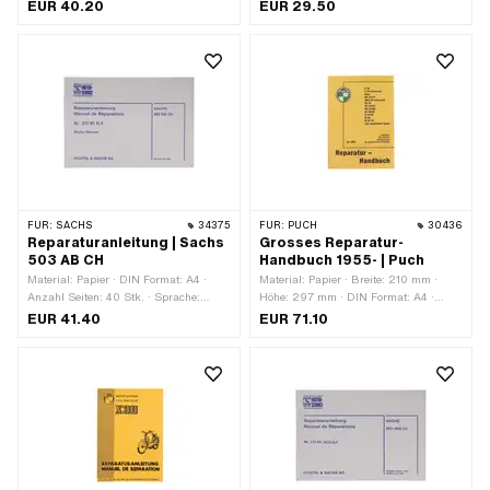
Deutsch
EUR 40.20
EUR 29.50
FÜR:
SACHS
34375
FÜR:
PUCH
30436
Reparaturanleitung | Sachs
Grosses Reparatur-
503 AB CH
Handbuch 1955- | Puch
Material: Papier · DIN Format: A4 ·
Material: Papier · Breite: 210 mm ·
Anzahl Seiten: 40 Stk. · Sprache:
Höhe: 297 mm · DIN Format: A4 ·
Deutsch · Sprache: Französisch
Anzahl Seiten: 206 Stk. · Sprache:
EUR 41.40
EUR 71.10
Deutsch