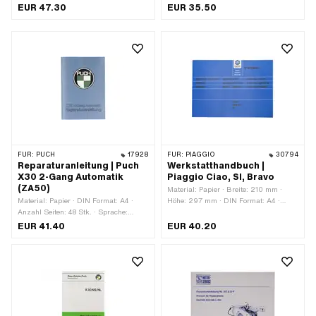
Deutsch
EUR 47.30
EUR 35.50
FÜR:
PUCH
17928
FÜR:
PIAGGIO
30794
Reparaturanleitung | Puch
Werkstatthandbuch |
X30 2-Gang Automatik
Piaggio Ciao, SI, Bravo
(ZA50)
Material: Papier · Breite: 210 mm ·
Material: Papier · DIN Format: A4 ·
Höhe: 297 mm · DIN Format: A4 ·
Anzahl Seiten: 48 Stk. · Sprache:
Anzahl Seiten: 78 Stk. · Sprache:
Deutsch
Deutsch · Sprache: Englisch ·
EUR 41.40
EUR 40.20
Sprache: Französisch