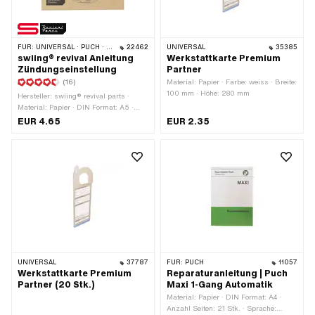
FÜR:
UNIVERSAL · PUCH · SACHS · PIAGGIO · ZÜNDAPP BELMONDO
22462
UNIVERSAL
35385
swiing® revival Anleitung
Werkstattkarte Premium
Zündungseinstellung
Partner
(16)
Material: Papier · Farbe: weiss · Breite:
100 mm · Höhe: 280 mm
Hersteller: swiing® revival parts ·
Material: Papier · DIN Format: A5 ·
Anzahl Seiten: 17 Stk. · Sprache:
EUR 4.65
EUR 2.35
Deutsch
UNIVERSAL
37787
FÜR:
PUCH
11057
Werkstattkarte Premium
Reparaturanleitung | Puch
Partner (20 Stk.)
Maxi 1-Gang Automatik
Material: Papier · DIN Format: A4 ·
Anzahl Seiten: 21 Stk. · Sprache: