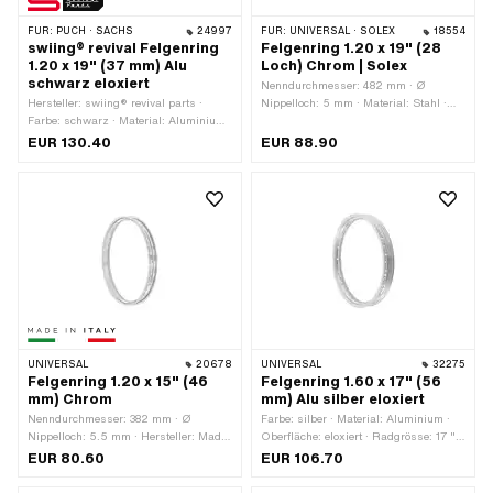
FÜR:
PUCH · SACHS
24997
FÜR:
UNIVERSAL · SOLEX
18554
swiing® revival Felgenring
Felgenring 1.20 x 19" (28
1.20 x 19" (37 mm) Alu
Loch) Chrom | Solex
schwarz eloxiert
Nenndurchmesser: 482 mm · Ø
Hersteller: swiing® revival parts ·
Nippelloch: 5 mm · Material: Stahl ·
Farbe: schwarz · Material: Aluminium
Oberfläche: verchromt · Farbe: Chrom ·
· Oberfläche: eloxiert · Radgrösse: 19 "
Felgenbetttiefe: 4.3 mm · Maulweite
EUR 130.40
EUR 88.90
· Felgenbetttiefe: 6.2 mm ·
[Zoll]: 1.2 " · Maulweite [mm]: 30 mm ·
Nenndurchmesser: 485 mm ·
Radgrösse: 19 " · Gesamtbreite
Gesamtbreite aussen: 36.7 mm ·
aussen: 36.8 mm · Anzahl
Maulweite [Zoll]: 1.2 " · Maulweite
Speichenlöcher: 28 Stk.
[mm]: 27.7 mm · Ø Nippelloch: 5.5
mm · Anzahl Speichenlöcher: 36 Stk.
UNIVERSAL
20678
UNIVERSAL
32275
Felgenring 1.20 x 15" (46
Felgenring 1.60 x 17" (56
mm) Chrom
mm) Alu silber eloxiert
Nenndurchmesser: 382 mm · Ø
Farbe: silber · Material: Aluminium ·
Nippelloch: 5.5 mm · Hersteller: Made
Oberfläche: eloxiert · Radgrösse: 17 " ·
in Italy · Material: Stahl · Oberfläche:
Felgenbetttiefe: 8 mm ·
EUR 80.60
EUR 106.70
verchromt · Farbe: Chrom ·
Nenndurchmesser: 436 mm ·
Felgenbetttiefe: 8.4 mm · Maulweite
Gesamtbreite aussen: 56.5 mm ·