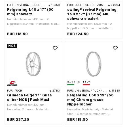
FÜR:
UNIVERSAL · PUCH · SACHS · ZÜNDAPP BELMONDO
18550
FÜR:
PUCH · SACHS · ZÜNDAPP BELMONDO · DKW · HERCULES
24994
Felgenring 1.40 x 17" (50
swiing® revival Felgenring
mm) schwarz
1.20 x 17" (37 mm) Alu
schwarz eloxiert
Nenndurchmesser: 430 mm · Ø
Nippelloch: 5.9 mm · Hersteller: Made
Nenndurchmesser: 433.5 mm · Ø
in Switzerland · Material: Stahl ·
Nippelloch: 5.5 mm · Hersteller:
Oberfläche: pulverbeschichtet · Farbe:
swiing® revival parts · Material:
EUR 118.50
EUR 124.50
schwarz · Felgenbetttiefe: 7.5 mm ·
Aluminium · Oberfläche: eloxiert ·
Maulweite [Zoll]: 1.4 " · Maulweite
Farbe: schwarz · Felgenbetttiefe: 6.8
NOS
[mm]: 34 mm · Radgrösse: 17 " ·
mm · Maulweite [Zoll]: 1.2 " ·
Gesamtbreite aussen: 50 mm ·
Maulweite [mm]: 27.6 mm ·
Anzahl Speichenlöcher: 36 Stk.
Radgrösse: 17 " · Gesamtbreite
aussen: 36.8 mm · Anzahl
Speichenlöcher: 36 Stk.
FÜR:
PUCH
27113
FÜR:
UNIVERSAL · PUCH · SACHS
17835
Grimeca Felge 17" Guss
Felgenring 1.50 x 19" (56
silber NOS | Puch Maxi
mm) Chrom grosse
Nippellöcher
Nenndurchmesser: 432 mm ·
Hersteller: Grimeca · Material:
Hersteller: Made in Italy · Material:
Aluminium · Oberfläche: lackiert ·
Stahl · Oberfläche: verchromt ·
Farbe: silber · Felgenbetttiefe: 6 mm ·
Radgrösse: 19 " · Felgenbetttiefe: 8.2
EUR 237.20
EUR 118.50
Maulweite [Zoll]: 1.4 " · Maulweite
mm · Farbe: Chrom ·