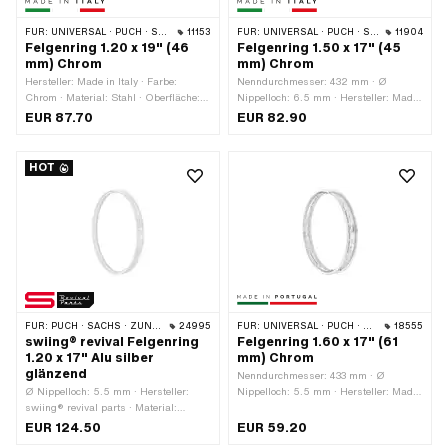
FÜR:
UNIVERSAL · PUCH · SACHS
11153
FÜR:
UNIVERSAL · PUCH · SACHS · ZÜNDAPP BELMONDO
11904
Felgenring 1.20 x 19" (46
Felgenring 1.50 x 17" (45
mm) Chrom
mm) Chrom
Hersteller: Made in Italy · Farbe:
Nenndurchmesser: 432 mm · Ø
Chrom · Material: Stahl · Oberfläche:
Nippelloch: 6.5 mm · Hersteller: Made
verchromt · Nenndurchmesser: 482
in Italy · Material: Stahl · Oberfläche:
EUR 87.70
EUR 82.90
mm · Radgrösse: 19 " · Felgenbetttiefe:
verchromt · Farbe: Chrom ·
8.5 mm · Gesamtbreite aussen: 45.8
Felgenbetttiefe: 7.5 mm · Maulweite
mm · Maulweite [Zoll]: 1.2 " ·
[Zoll]: 1.5 " · Maulweite [mm]: 38.5 mm
HOT
Maulweite [mm]: 29.5 mm · Ø
· Radgrösse: 17 " · Gesamtbreite
Nippelloch: 5.3 mm · Anzahl
aussen: 56 mm · Anzahl
Speichenlöcher: 36 Stk.
Speichenlöcher: 36 Stk.
FÜR:
PUCH · SACHS · ZÜNDAPP BELMONDO · DKW · HERCULES
24995
FÜR:
UNIVERSAL · PUCH · SACHS · ZÜNDAPP BELMONDO
18555
swiing® revival Felgenring
Felgenring 1.60 x 17" (61
1.20 x 17" Alu silber
mm) Chrom
glänzend
Nenndurchmesser: 433 mm · Ø
Ø Nippelloch: 5.5 mm · Hersteller:
Nippelloch: 5.5 mm · Hersteller: Made
swiing® revival parts · Material:
in Portugal · Material: Stahl ·
Aluminium · Oberfläche: eloxiert ·
Oberfläche: verchromt · Farbe: Chrom ·
EUR 124.50
EUR 59.20
Farbe: silber · Maulweite [Zoll]: 1.2 " ·
Felgenbetttiefe: 9 mm · Maulweite