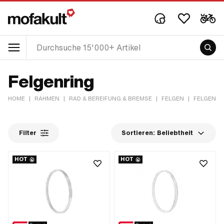
Felgenring
HOME
|
RAHMEN
|
RAD & BEREIFUNG & BREMSE
|
FELGEN
|
FELGENRI
Filter
Sortieren:
Beliebtheit
HOT
HOT