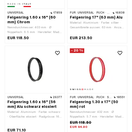
UNIVERSAL
17859
FÜR:
UNIVERSAL · PUCH · SACHS · ZÜNDAPP BELMONDO
16838
Felgenring 1.60 x 16" (60
Felgenring 17" (63 mm) Alu
mm) Chrom
Material: Aluminium · Farbe: silber ·
Nenndurchmesser: 403 mm · Ø
Gesamtbreite aussen: 63 mm · Anzahl
Nippelloch: 6.5 mm · Hersteller: Made
Speichenlöcher: 36 Stk. · Radgrösse:
in Italy · Material: Stahl · Oberfläche:
17 "
EUR 118.50
EUR 213.50
verchromt · Farbe: Chrom ·
Felgenbetttiefe: 8.2 mm · Maulweite
- 20 %
[Zoll]: 1.6 " · Maulweite [mm]: 41.6 mm
· Radgrösse: 16 " · Gesamtbreite
aussen: 60 mm · Anzahl
Speichenlöcher: 36 Stk.
UNIVERSAL
26377
FÜR:
UNIVERSAL · PUCH · SACHS · ZÜNDAPP BELMONDO
18551
Felgenring 1.60 x 16" (56
Felgenring 1.30 x 17" (50
mm) Alu schwarz eloxiert
mm) rot
Material: Aluminium · Farbe: schwarz
Nenndurchmesser: 432 mm · Ø
· Oberfläche: eloxiert · Radgrösse: 16 "
Nippelloch: 5.7 mm · Hersteller: Made
· Felgenbetttiefe: 8.9 mm ·
in Switzerland · Material: Stahl ·
EUR 118.50
Nenndurchmesser: 405 mm ·
Oberfläche: pulverbeschichtet · Farbe:
EUR 94.80
EUR 71.10
Gesamtbreite aussen: 56.3 mm ·
rot · Felgenbetttiefe: 7.6 mm ·