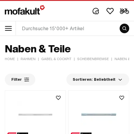
Naben & Teile
HOME
|
RAHMEN
|
GABEL & COCKPIT
|
SCHEIBENBREMSE
|
NABEN & T
Filter
Sortieren:
Beliebtheit