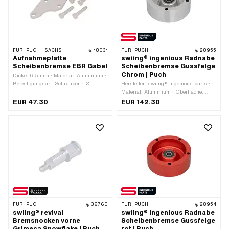
FÜR:
PUCH · SACHS
18031
FÜR:
PUCH
28955
Aufnahmeplatte
swiing® ingenious Radnabe
Scheibenbremse EBR Gabel
Scheibenbremse Gussfelge
Chrom | Puch
Dicke: 6.5 mm · Material: Aluminium ·
Befestigungsart: Schrauben · Ø
Hersteller: swiing® ingenious parts ·
Befestigungsloch: 8.2 mm · Anzahl
Material: Aluminium · Oberfläche:
Befestigungspunkte: 4 Stk.
verchromt · Farbe: Chrom · Radgrösse:
EUR 47.30
EUR 142.30
17 "
FÜR:
PUCH
36760
FÜR:
PUCH
28954
swiing® revival
swiing® ingenious Radnabe
Bremsnocken vorne
Scheibenbremse Gussfelge