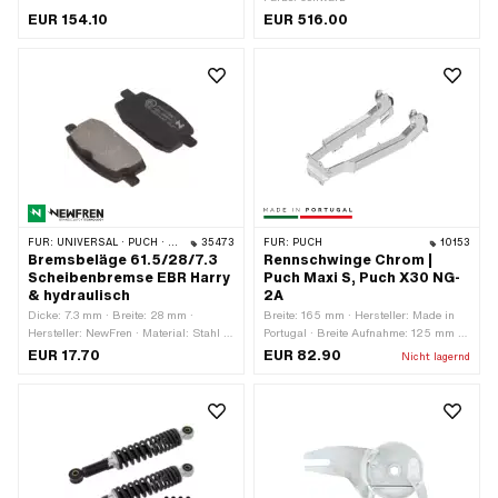
Gesamtlänge: 335 mm ·
EUR 154.10
EUR 516.00
Befestigungsart: Schrauben & Muttern
· Ø Holmen: 32 mm · Anzahl
Befestigungspunkte: 2 Stk. · Ø
Befestigung innen: 10 mm ·
Lochabstand: 330 mm
FÜR:
UNIVERSAL · PUCH · SACHS
35473
FÜR:
PUCH
10153
Bremsbeläge 61.5/28/7.3
Rennschwinge Chrom |
Scheibenbremse EBR Harry
Puch Maxi S, Puch X30 NG-
& hydraulisch
2A
Dicke: 7.3 mm · Breite: 28 mm ·
Breite: 165 mm · Hersteller: Made in
Hersteller: NewFren · Material: Stahl ·
Portugal · Breite Aufnahme: 125 mm ·
Material: Verbundwerkstoffe · Anzahl:
Material: Stahl · Oberfläche: verchromt
EUR 17.70
EUR 82.90
Nicht lagernd
2 Stk. · Gesamtlänge: 61.5 mm
· Farbe: Chrom · Gesamtlänge: 360
mm · Höhe: 125 mm ·
Anwendungsbereich: Racing