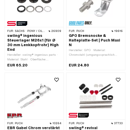
28.4 mm · Ø innen: 20 mm
FÜR:
SACHS · PONY / CILO (BETA 521 & 512)
26909
FÜR:
PUCH
19616
swiing® ingenious
GPO Bremsnocke &
Steuerlager M26x1 (für Ø
Halteplatte-Set | Puch Maxi
30 mm Lenkkopfrohr) High
N
End
Hersteller: GPO · Material:
Hersteller: swiing® ingenious parts ·
Chromstahl (umgangssprachlich
Material: Stahl · Oberfläche:
bekannt als Nirosta) · Material: Stahl ·
gasnitriert · Lagerart: Lagerring ·
Oberfläche: verzinkt (blau)
EUR 65.20
EUR 24.80
Farbe: schwarz · Ø Aufnahme
Rahmen: 30.3 mm · Ø aussen: 43 mm
· Ø innen: 26.8 mm · Gewindeart:
MF26x1 (Feingewinde)
FÜR:
PUCH
10264
FÜR:
PUCH
37733
EBR Gabel Chrom verstärkt
swiing® revival