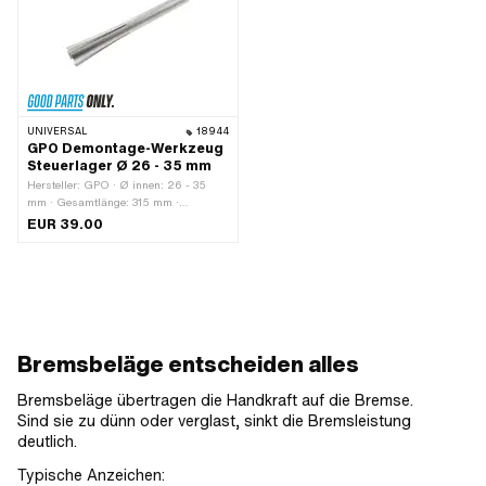
UNIVERSAL
18944
GPO Demontage-Werkzeug
Steuerlager Ø 26 - 35 mm
Hersteller: GPO · Ø innen: 26 - 35
mm · Gesamtlänge: 315 mm ·
Anwendungsbereich: Spezialwerkzeug
EUR 39.00
Bremsbeläge entscheiden alles
Bremsbeläge übertragen die Handkraft auf die Bremse.
Sind sie zu dünn oder verglast, sinkt die Bremsleistung
deutlich.
Typische Anzeichen: