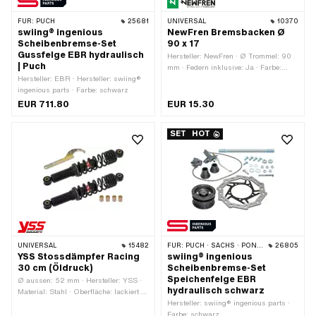
FÜR:
PUCH
25681
UNIVERSAL
10370
swiing® ingenious
NewFren Bremsbacken Ø
Scheibenbremse-Set
90 x 17
Gussfelge EBR hydraulisch
Hersteller: NewFren · Ø Trommel: 90
| Puch
mm · Federn inklusive: Ja · Farbe:
Hersteller: EBR · Hersteller: swiing®
silber · Ø Aufnahmebolzen: 10 mm ·
ingenious parts · Farbe: schwarz
Breite: 17 mm · Geschlitzt: Nein ·
Anzahl Federn: 1 Stk. ·
EUR 711.80
EUR 15.30
Anwendungsbereich: Standard
SET
HOT
UNIVERSAL
15482
FÜR:
PUCH · SACHS · PONY / CILO (BETA 521 & 512) · PIAGGIO
26805
YSS Stossdämpfer Racing
swiing® ingenious
30 cm (Öldruck)
Scheibenbremse-Set
Speichenfelge EBR
Ø aussen: 52 mm · Hersteller: YSS ·
hydraulisch schwarz
Material: Stahl · Oberfläche: lackiert ·
Dämpfungsart: Hydraulisch (Öl) ·
Hersteller: swiing® ingenious parts ·
Farbe: schwarz · Verstellbar: Ja ·
Farbe: schwarz