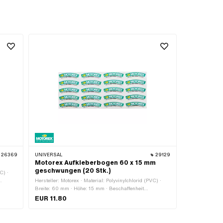
26369
UNIVERSAL
29129
Motorex Aufkleberbogen 60 x 15 mm
geschwungen (20 Stk.)
C) ·
Hersteller: Motorex · Material: Polyvinylchlorid (PVC) ·
·
Breite: 60 mm · Höhe: 15 mm · Beschaffenheit
Rückseite: Klebstoff · Beständigkeit: UV-beständig ·
EUR 11.80
Beständigkeit: benzinbeständig · Verwendungsort:
Universal · Transferfolie: Nein