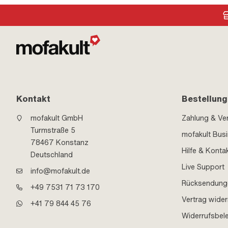
Kontakt
Bestellung
mofakult GmbH
Zahlung & Ve
Turmstraße 5
mofakult Bus
78467 Konstanz
Hilfe & Konta
Deutschland
Live Support
info@mofakult.de
Rücksendung
+49 7531 71 73 170
Vertrag wider
+41 79 844 45 76
Widerrufsbel