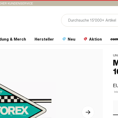
CHER KUNDENSERVICE
idung & Merch
Hersteller
Neu
Aktion
UN
M
1
EU
In