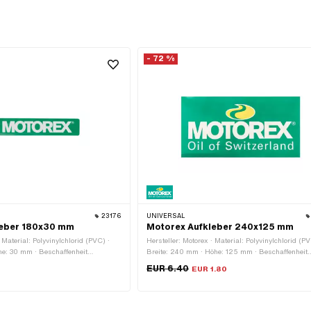
- 72 %
23176
UNIVERSAL
leber 180x30 mm
Motorex Aufkleber 240x125 mm
 Material: Polyvinylchlorid (PVC) ·
Hersteller: Motorex · Material: Polyvinylchlorid (PV
he: 30 mm · Beschaffenheit
Breite: 240 mm · Höhe: 125 mm · Beschaffenheit
 · Verwendungsort: Universal ·
Rückseite: Klebstoff · Verwendungsort: Universal 
EUR 6.40
EUR 1.80
Transferfolie: Nein