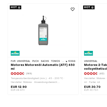
HOT
HOT
FÜR:
UNIVERSAL · PUCH · SACHS · TOMOS · BYE BIKE
10366
UNIVERSAL
Motorex Motorenöl Automatic (ATF) 450
Motorex 2-Ta
ml
vollsynthetisch
(149)
(42)
Temperaturbeständigkeit (min.): -45 - 200 °C ·
Hersteller: Motorex ·
Hersteller: Motorex · Anwendungsbereich:
ml · Farbe: rot
Getriebeschmierung mit Kupplung · Inhalt: 450 ml ·
EUR 12.90
EUR 30.70
Getriebeart: Automat · Pony OEM-Nr.: A2080 · Sachs
EUR 28.67/l
EUR 30.70/l
OEM-Nr.: 0263 014 002