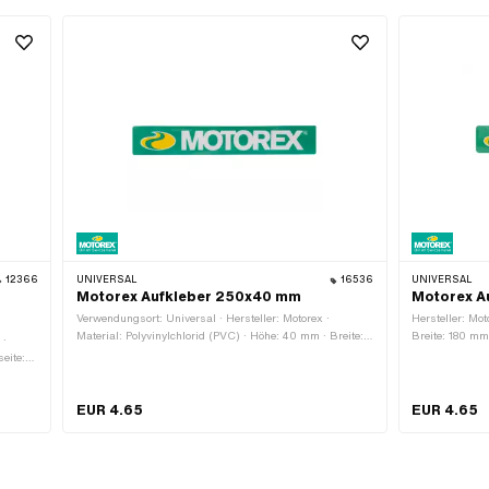
12366
UNIVERSAL
16536
UNIVERSAL
Motorex Aufkleber 250x40 mm
Motorex A
Verwendungsort: Universal · Hersteller: Motorex ·
Hersteller: Mot
Material: Polyvinylchlorid (PVC) · Höhe: 40 mm · Breite:
Breite: 180 mm
 ·
250 mm · Beschaffenheit Rückseite: Klebstoff ·
Rückseite: Kle
eite:
Transferfolie: Nein
Transferfolie: 
rfolie:
EUR 4.65
EUR 4.65