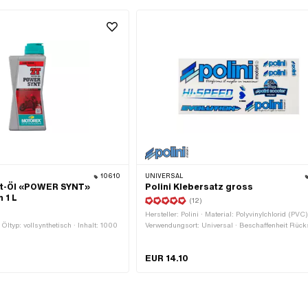
10610
UNIVERSAL
kt-Öl «POWER SYNT»
Polini Klebersatz gross
 1 L
(12)
Hersteller: Polini · Material: Polyvinylchlorid (PVC)
 Öltyp: vollsynthetisch · Inhalt: 1000
Verwendungsort: Universal · Beschaffenheit Rücks
Klebstoff · Breite: 333 mm · Höhe: 155 mm · Transfe
Nein
EUR 14.10