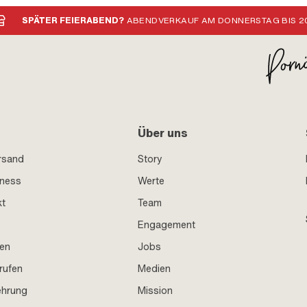
SPÄTER FEIERABEND?
ABENDVERKAUF AM DONNERSTAG BIS 20
Über uns
rsand
Story
iness
Werte
kt
Team
Engagement
en
Jobs
rufen
Medien
ehrung
Mission