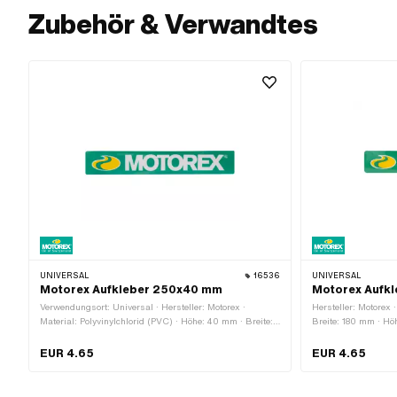
Zubehör & Verwandtes
UNIVERSAL
16536
UNIVERSAL
Motorex Aufkleber 250x40 mm
Motorex Aufk
Verwendungsort: Universal · Hersteller: Motorex ·
Hersteller: Motorex ·
Material: Polyvinylchlorid (PVC) · Höhe: 40 mm · Breite:
Breite: 180 mm · Hö
250 mm · Beschaffenheit Rückseite: Klebstoff ·
Rückseite: Klebstoff
Transferfolie: Nein
Transferfolie: Nein
EUR 4.65
EUR 4.65