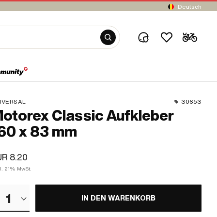
Deutsch
IVERSAL
30653
otorex Classic Aufkleber
60 x 83 mm
R 8.20
kl. 21% MwSt.
1
IN DEN WARENKORB