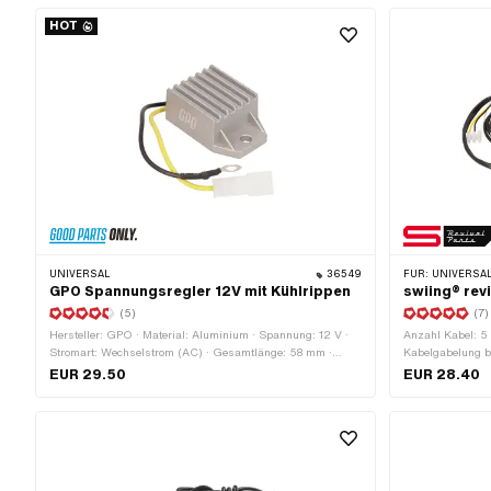
HOT
UNIVERSAL
36549
FÜR:
UNIVERSAL
GPO Spannungsregler 12V mit Kühlrippen
swiing® rev
(5)
(7)
Hersteller: GPO · Material: Aluminium · Spannung: 12 V ·
Anzahl Kabel: 5 S
Stromart: Wechselstrom (AC) · Gesamtlänge: 58 mm ·
Kabelgabelung b
Breite: 36 mm · Höhe: 23 mm · Ø Befestigungsloch: 6.2
Schalter inklusi
EUR 29.50
EUR 28.40
mm
mm · Kabelgabel
Rücklichtkabel: