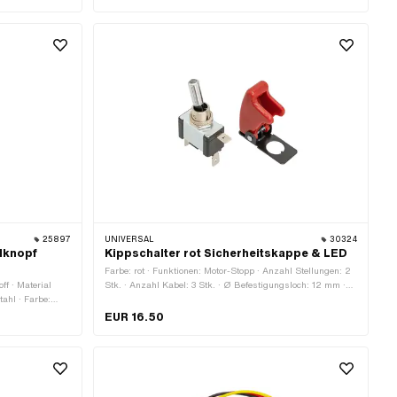
unststoff ·
25897
UNIVERSAL
30324
llknopf
Kippschalter rot Sicherheitskappe & LED
Farbe: rot · Funktionen: Motor-Stopp · Anzahl Stellungen: 2
off · Material
Stk. · Anzahl Kabel: 3 Stk. · Ø Befestigungsloch: 12 mm ·
tahl · Farbe:
Gesamtlänge: 28 mm · Breite: 16 mm · Höhe: 52 mm
Funktionen:
EUR 16.50
 · Funktionen:
l Stellungen: 3