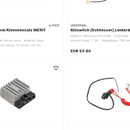
11337
UNIVERSAL
ival Klemmensatz MERIT
Killswitch (Schliesser) Lenker
Material Gehäuse: Kunststoff · Funktionen:
g® revival parts · Material: Stahl ·
Anzahl Kabel: 2 Stk. · Kabellänge: 700 m
inkt (blau) · Ø Lenker: 22 mm
mm · Farbe: rot · Farbe: schwarz
EUR 23.60