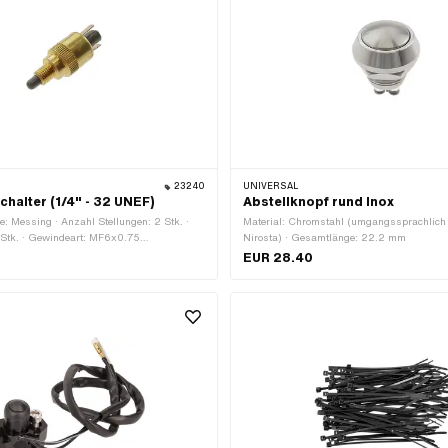
23240
UNIVERSAL
chalter (1/4" - 32 UNEF)
Abstellknopf rund Inox
: Messing · Anzahl Stellungen: 2 Stk. ·
Material: Chromstahl (umgangssprachlich
 Stk. · Gewindeart: MF6x0.75
Nirosta) · Gesamtlänge: 22.2 mm
 Gesamtlänge: 36 mm
EUR 28.40