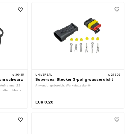
 Funktionen:
hl Stellungen: 3
30135
UNIVERSAL
27603
aum schwarz
Superseal Stecker 3-polig wasserdicht
Ø Aufnahme: 22
Anwendungsbereich: Werkstattzubehör
alter inklusive:
bis Lampe: 180
m
EUR 8.20