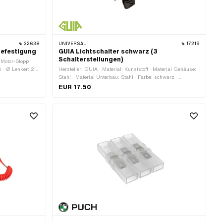
32638
UNIVERSAL
17219
befestigung
GUIA Lichtschalter schwarz (3
Schalterstellungen)
 Motor-Stopp ·
m · Ø Lenker: 22
Hersteller: GUIA · Material: Kunststoff · Material Gehäuse:
Stahl · Material Unterbau: Stahl · Farbe: schwarz ·
Funktionen: Abblendlicht · Funktionen: Fernlicht
EUR 17.50
(Scheinwerfer) · Funktionen: Hupe · Funktionen: Licht aus ·
Funktionen: Motor-Stopp · Anzahl Stellungen: 3 Stk. · Ø
Lenker: 22 mm