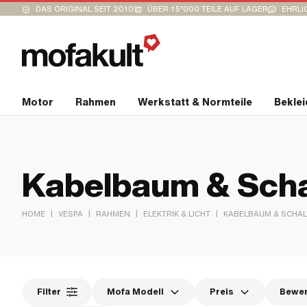
DAS ORIGINAL SEIT 2010
ÜBER 15’000 TEILE AUF LAGER
EHRLI
Motor
Rahmen
Werkstatt & Normteile
Bekle
Kabelbaum & Scha
|
|
|
|
HOME
VESPA
RAHMEN
ELEKTRIK & LICHT
KABELBAUM & SCHAL
Filter
Mofa Modell
Preis
Bewe