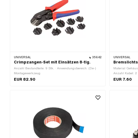
UNIVERSAL
35642
UNIVERSAL
Crimpzangen-Set mit Einsätzen 8-tlg.
Bremslichts
Anzahl Bestandteile: 9 Stk. · Anwendungsbereich: (De-)
Material Gehäuse
Montagewerkzeug
Anzahl Kabel: 2
(Feingewinde) ·
EUR 82.90
EUR 7.60